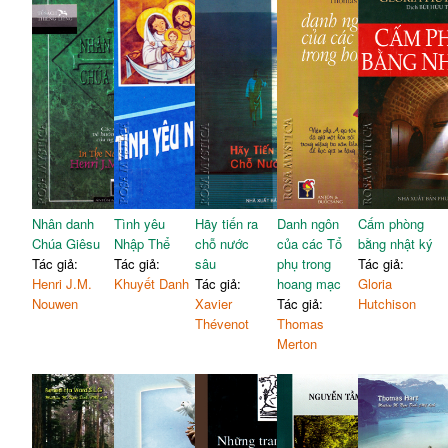
Nhân danh
Tình yêu
Hãy tiến ra
Danh ngôn
Cấm phòng
Chúa Giêsu
Nhập Thể
chỗ nước
của các Tổ
bằng nhật ký
Tác giả:
Tác giả:
sâu
phụ trong
Tác giả:
Henri J.M.
Khuyết Danh
Tác giả:
hoang mạc
Gloria
Nouwen
Xavier
Tác giả:
Hutchison
Thévenot
Thomas
Merton