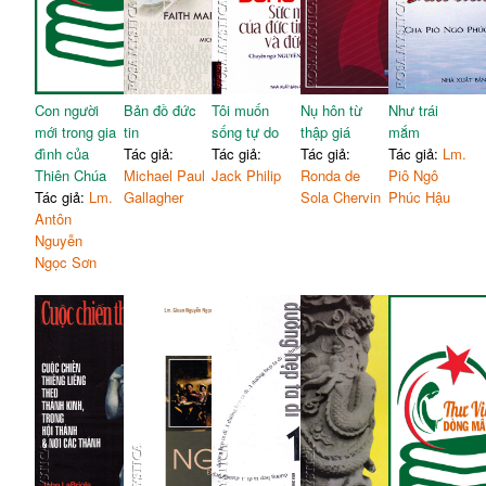
Con người
Bản đồ đức
Tôi muốn
Nụ hôn từ
Như trái
mới trong gia
tin
sống tự do
thập giá
mắm
đình của
Tác giả:
Tác giả:
Tác giả:
Tác giả:
Lm.
Thiên Chúa
Michael Paul
Jack Philip
Ronda de
Piô Ngô
Tác giả:
Lm.
Gallagher
Sola Chervin
Phúc Hậu
Antôn
Nguyễn
Ngọc Sơn