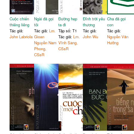
Cuộc chiến
Ngài đã gọi
Đường hẹp
Đỉnh trời yêu
Cha đã gọi
thiêng liêng
tôi
ta đi
thương
con
Tác giả:
Tác giả:
Lm.
Tập số: T1
Tác giả:
Tác giả:
John Labriola
Gioan
Tác giả:
Lm.
John Wu
Nguyễn Văn
Nguyễn Nam
Vĩnh Sang,
Hưởng
Phong,
CSsR
CSsR