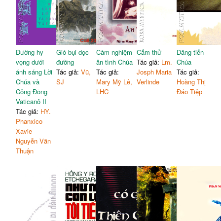
Đường hy
Gió bụi dọc
Cảm nghiệm
Cấm thử
Dâng tiến
vọng dưới
đường
ân tình Chúa
Tác giả:
Lm.
Chúa
ánh sáng Lời
Tác giả:
Vũ,
Tác giả:
Josph Maria
Tác giả:
Chúa và
SJ
Mary Mỹ Lê,
Verlinde
Hoàng Thị
Công Đồng
LHC
Đáo Tiệp
Vaticanô II
Tác giả:
HY.
Phanxico
Xavie
Nguyễn Văn
Thuận