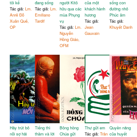
tôi kể
đang sống
người Kitô
của một
sống con
Tác giả:
Lm.
Tác giả:
Lm.
hữu qua các
khách hành
đường nhỏ
Anrê Đỗ
Emiliano
mùa Phụng
hương
Phúc âm
Xuân Quế,
Tardif
vụ
Tác giả:
Tác giả:
OP
Tác giả:
Lm.
Jean
Khuyết Danh
Nguyễn
Gauvain
Hồng Giáo,
OFM
Hãy trút bỏ
Tiếng thì
Bông hồng
Thư gửi em
Quyền năng
nỗi sợ hãi
thầm và lời
Chúa gửi
Tác giả:
Trần
của huyết