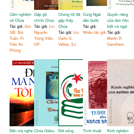
Cảm nghiệm
Gặp gỡ
Chúng tôi đã
Cùng Ngài
Quyền năng
về Chúa
chính Chúa
gặp thấy
dấn bước
của tâm hồn
Tác giả:
Gm.
Tác giả:
Lm.
Chúa
Tác giả:
biết ca ngợi
GB. Bùi
Nguyễn
Tác giả:
Lm.
Nhiều tác giả
Tác giả:
Tuần, Fr.
Trọng Viễn,
Carlo G.
Merlin R.
Trần An
OP
Valles, SJ
Carothers
Phong
Đến mà nghe
Chúa Giêsu
Đời sống
Trình thuật
Kinh nghiệm