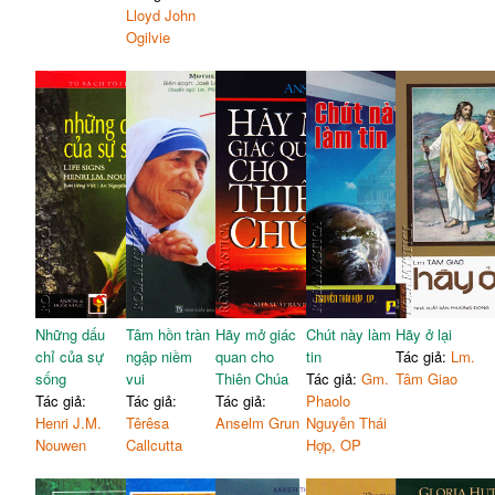
Lloyd John
Ogilvie
Những dấu
Tâm hồn tràn
Hãy mở giác
Chút này làm
Hãy ở lại
chỉ của sự
ngập niềm
quan cho
tin
Tác giả:
Lm.
sống
vui
Thiên Chúa
Tác giả:
Gm.
Tâm Giao
Tác giả:
Tác giả:
Tác giả:
Phaolo
Henri J.M.
Têrêsa
Anselm Grun
Nguyễn Thái
Nouwen
Callcutta
Hợp, OP