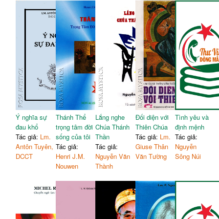
Ý nghĩa sự
Thánh Thể
Lắng nghe
Đối diện với
Tình yêu và
đau khổ
trọng tâm đời
Chúa Thánh
Thiên Chúa
định mệnh
Tác giả:
Lm.
sống của tôi
Thần
Tác giả:
Lm.
Tác giả:
Antôn Tuyên,
Tác giả:
Tác giả:
Giuse Thân
Nguyễn
DCCT
Henri J.M.
Nguyễn Văn
Văn Tường
Sông Núi
Nouwen
Thành