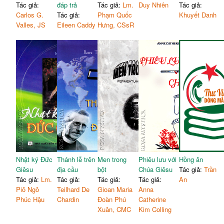
Tác giả:
đáp trả
Tác giả:
Lm.
Duy Nhiên
Tác giả:
Carlos G.
Tác giả:
Phạm Quốc
Khuyết Danh
Valles, JS
Eileen Caddy
Hưng, CSsR
Nhật ký Đức
Thánh lễ trên
Men trong
Phiêu lưu với
Hồng ân
Giêsu
địa cầu
bột
Chúa Giêsu
Tác giả:
Trần
Tác giả:
Lm.
Tác giả:
Tác giả:
Tác giả:
An
Piô Ngô
Teilhard De
Gioan Maria
Anna
Phúc Hậu
Chardin
Đoàn Phú
Catherine
Xuân, CMC
Kim Colling