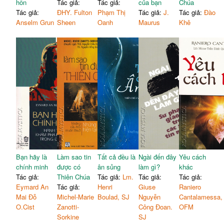
hồn
Tác giả:
Tác giả:
của bạn
Chúa
Tác giả:
ĐHY. Fulton
Phạm Thị
Tác giả:
J.
Tác giả:
Đào
Anselm Grun
Sheen
Oanh
Maurus
Khê
Bạn hãy là
Làm sao tin
Tất cả đều là
Ngài đến đây
Yêu cách
chính minh
được có
ân sủng
làm gì?
khác
Tác giả:
Thiên Chúa
Tác giả:
Lm.
Tác giả:
Tác giả:
Eymard An
Tác giả:
Henri
Giuse
Raniero
Mai Đỗ
Michel-Marie
Boulad, SJ
Nguyễn
Cantalamessa,
O.Cist
Zanotti-
Công Đoan.
OFM
Sorkine
SJ