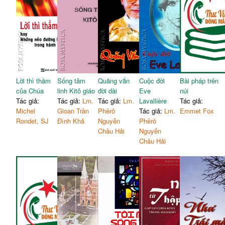
Lời thì thầm
Sống tâm
Quãng vắn
Cuộc đời
Bài pháp trên
của Chúa
linh Kitô giáo
đời dài
Eve
núi
Tác giả:
Tác giả:
Lm.
Tác giả:
Lm.
Lavallière
Tác giả:
Michel
Gioan Trần
Phêrô
Tác giả:
Lm.
Emmet Fox
Rondet, SJ
Đình Khả
Nguyễn
Phêrô
Châu Hải
Nguyễn
Châu Hải