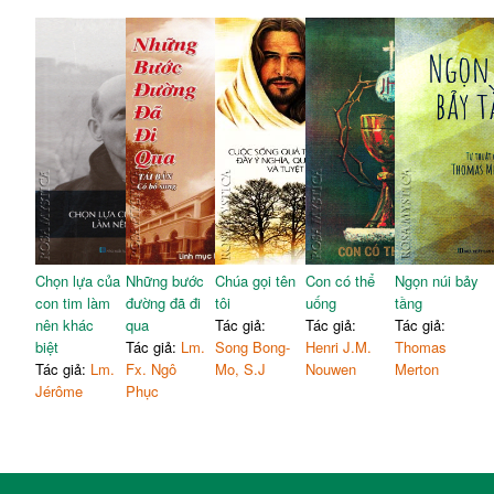
Chọn lựa của
Những bước
Chúa gọi tên
Con có thể
Ngọn núi bảy
con tim làm
đường đã đi
tôi
uống
tầng
nên khác
qua
Tác giả:
Tác giả:
Tác giả:
biệt
Tác giả:
Lm.
Song Bong-
Henri J.M.
Thomas
Tác giả:
Lm.
Fx. Ngô
Mo, S.J
Nouwen
Merton
Jérôme
Phục