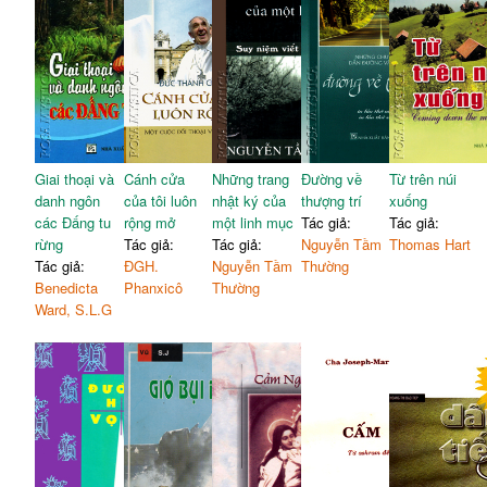
Giai thoại và
Cánh cửa
Những trang
Đường về
Từ trên núi
danh ngôn
của tôi luôn
nhật ký của
thượng trí
xuống
các Đấng tu
rộng mở
một linh mục
Tác giả:
Tác giả:
rừng
Tác giả:
Tác giả:
Nguyễn Tầm
Thomas Hart
Tác giả:
ĐGH.
Nguyễn Tầm
Thường
Benedicta
Phanxicô
Thường
Ward, S.L.G