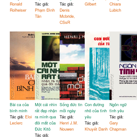
TIẾP DÒNG TÂM SỰ
184
Ronald
Tác giả:
Tác giả:
Gilbert
Chiara
Rolheiser
Phạm Đình
Denis
Lubich
Tân
Mcbride,
CSsR
Bài ca của
Một cái nhìn
Sống đức tin
Con đường
Ngôn ngữ
bình minh
rất đẹp nhận
mỗi ngày
nhỏ của tình
tình yêu
Tác giả:
Eloi
ra mình qua
Tác giả:
yêu
Tác giả:
Leclerc
đôi mắt của
Henri J.M.
Tác giả:
Gary
Đức Kitô
Nouwen
Khuyết Danh
Chapman
Tác giả: