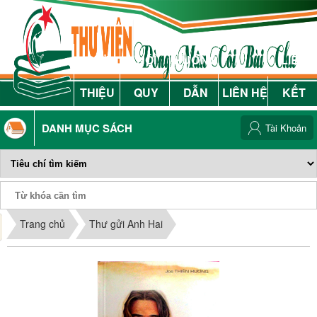
GIỚI
NỘI
HƯỚNG
LIÊN
THIỆU
QUY
DẪN
LIÊN HỆ
KẾT
DANH MỤC SÁCH
Tài Khoản
Phiếu Sách
Trang chủ
Thư gửi Anh Hai