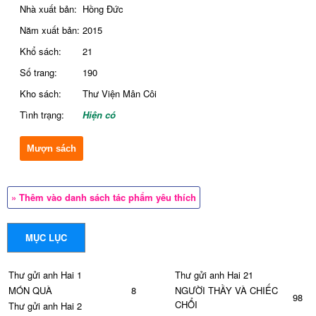
Nhà xuất bản:
Hồng Đức
Năm xuất bản:
2015
Khổ sách:
21
Số trang:
190
Kho sách:
Thư Viện Mân Côi
Tình trạng:
Hiện có
Mượn sách
» Thêm vào danh sách tác phẩm yêu thích
MỤC LỤC
Thư gửi anh Hai 1
Thư gửi anh Hai 21
MÓN QUÀ
8
NGƯỜI THẦY VÀ CHIẾC
98
CHỔI
Thư gửi anh Hai 2