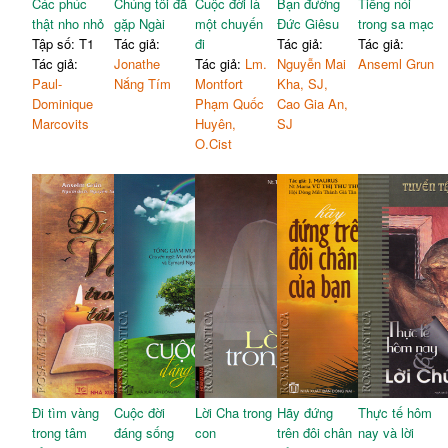
Các phúc
Chúng tôi đã
Cuộc đời là
Bạn đường
Tiếng nói
thật nho nhỏ
gặp Ngài
một chuyến
Đức Giêsu
trong sa mạc
Tập số: T1
Tác giả:
đi
Tác giả:
Tác giả:
Tác giả:
Jonathe
Tác giả:
Lm.
Nguyễn Mai
Anseml Grun
Paul-
Nắng Tím
Montfort
Kha, SJ,
Dominique
Phạm Quốc
Cao Gia An,
Marcovits
Huyên,
SJ
O.Cist
Đi tìm vàng
Cuộc đời
Lời Cha trong
Hãy đứng
Thực tế hôm
trong tâm
đáng sống
con
trên đôi chân
nay và lời