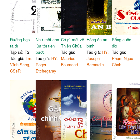
Đường hẹp
Như một con
Có gì mới về
Hồng ân an
Sống cuộc
ta đi
lừa tôi tiến
Thiên Chúa
bình
đời
Tập số: T2
bước
Tác giả:
Tác giả:
HY.
Tác giả:
Tác giả:
Lm.
Tác giả:
HY.
Maurice
Joseph
Phạm Ngọc
Vĩnh Sang,
Roger
Foumond
Bernardin
Cảnh
CSsR
Etchegaray