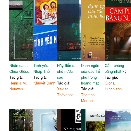
Nhân danh
Tình yêu
Hãy tiến ra
Danh ngôn
Cấm phòng
Chúa Giêsu
Nhập Thể
chỗ nước
của các Tổ
bằng nhật ký
Tác giả:
Tác giả:
sâu
phụ trong
Tác giả:
Henri J.M.
Khuyết Danh
Tác giả:
hoang mạc
Gloria
Nouwen
Xavier
Tác giả:
Hutchison
Thévenot
Thomas
Merton