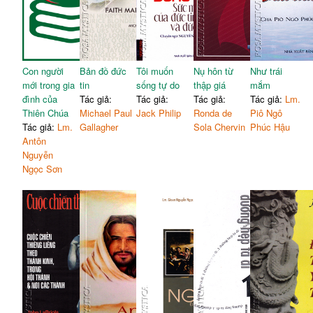
Con người
Bản đồ đức
Tôi muốn
Nụ hôn từ
Như trái
mới trong gia
tin
sống tự do
thập giá
mắm
đình của
Tác giả:
Tác giả:
Tác giả:
Tác giả:
Lm.
Thiên Chúa
Michael Paul
Jack Philip
Ronda de
Piô Ngô
Tác giả:
Lm.
Gallagher
Sola Chervin
Phúc Hậu
Antôn
Nguyễn
Ngọc Sơn