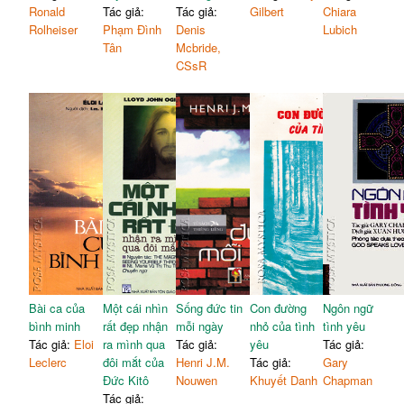
Ronald
Tác giả:
Tác giả:
Gilbert
Chiara
Rolheiser
Phạm Đình
Denis
Lubich
Tân
Mcbride,
CSsR
Bài ca của
Một cái nhìn
Sống đức tin
Con đường
Ngôn ngữ
bình minh
rất đẹp nhận
mỗi ngày
nhỏ của tình
tình yêu
Tác giả:
Eloi
ra mình qua
Tác giả:
yêu
Tác giả:
Leclerc
đôi mắt của
Henri J.M.
Tác giả:
Gary
Đức Kitô
Nouwen
Khuyết Danh
Chapman
Tác giả: