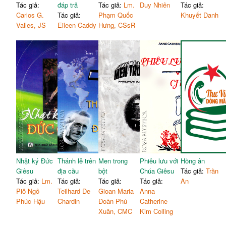
Tác giả:
đáp trả
Tác giả:
Lm.
Duy Nhiên
Tác giả:
Carlos G.
Tác giả:
Phạm Quốc
Khuyết Danh
Valles, JS
Eileen Caddy
Hưng, CSsR
Nhật ký Đức
Thánh lễ trên
Men trong
Phiêu lưu với
Hồng ân
Giêsu
địa cầu
bột
Chúa Giêsu
Tác giả:
Trần
Tác giả:
Lm.
Tác giả:
Tác giả:
Tác giả:
An
Piô Ngô
Teilhard De
Gioan Maria
Anna
Phúc Hậu
Chardin
Đoàn Phú
Catherine
Xuân, CMC
Kim Colling