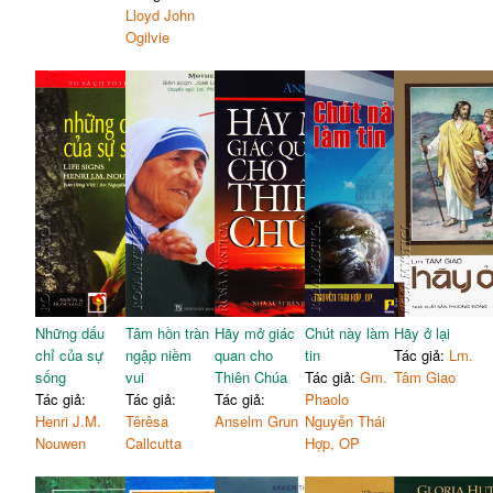
Lloyd John
Ogilvie
Những dấu
Tâm hồn tràn
Hãy mở giác
Chút này làm
Hãy ở lại
chỉ của sự
ngập niềm
quan cho
tin
Tác giả:
Lm.
sống
vui
Thiên Chúa
Tác giả:
Gm.
Tâm Giao
Tác giả:
Tác giả:
Tác giả:
Phaolo
Henri J.M.
Têrêsa
Anselm Grun
Nguyễn Thái
Nouwen
Callcutta
Hợp, OP