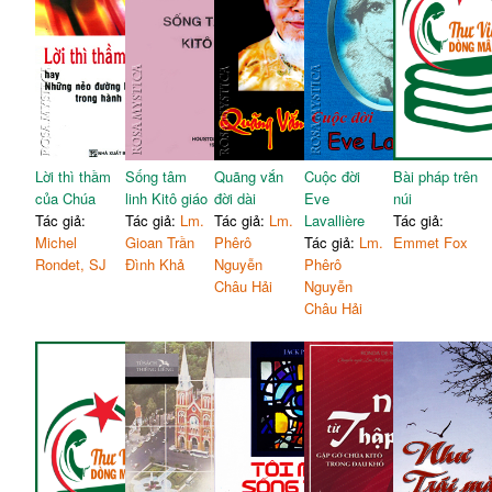
Lời thì thầm
Sống tâm
Quãng vắn
Cuộc đời
Bài pháp trên
của Chúa
linh Kitô giáo
đời dài
Eve
núi
Tác giả:
Tác giả:
Lm.
Tác giả:
Lm.
Lavallière
Tác giả:
Michel
Gioan Trần
Phêrô
Tác giả:
Lm.
Emmet Fox
Rondet, SJ
Đình Khả
Nguyễn
Phêrô
Châu Hải
Nguyễn
Châu Hải