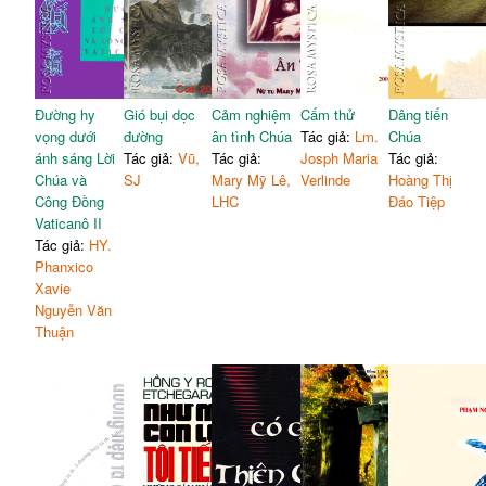
Đường hy
Gió bụi dọc
Cảm nghiệm
Cấm thử
Dâng tiến
vọng dưới
đường
ân tình Chúa
Tác giả:
Lm.
Chúa
ánh sáng Lời
Tác giả:
Vũ,
Tác giả:
Josph Maria
Tác giả:
Chúa và
SJ
Mary Mỹ Lê,
Verlinde
Hoàng Thị
Công Đồng
LHC
Đáo Tiệp
Vaticanô II
Tác giả:
HY.
Phanxico
Xavie
Nguyễn Văn
Thuận