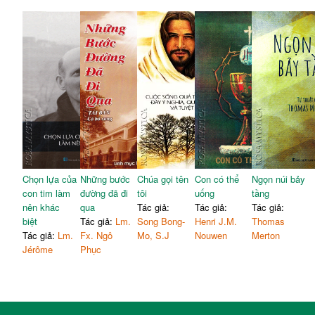
Chọn lựa của
Những bước
Chúa gọi tên
Con có thể
Ngọn núi bảy
con tim làm
đường đã đi
tôi
uống
tầng
nên khác
qua
Tác giả:
Tác giả:
Tác giả:
biệt
Tác giả:
Lm.
Song Bong-
Henri J.M.
Thomas
Tác giả:
Lm.
Fx. Ngô
Mo, S.J
Nouwen
Merton
Jérôme
Phục