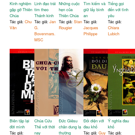
Kinh nghiệm
Linh đạo trái
Những cuộc
Tìm kiếm và
Tiếng gọi
gặp gỡ Thiên
tim theo
hẹn của
giữ lấy bình
đến với tình
Chúa
Thánh kinh
Thiên Chúa
an
yêu
Tác giả:
Chu
Tác giả:
Jan
Tác giả:
Stan
Tác giả:
Tác giả:
Văn
G.
Rougier
Jacques
Chiara
Bovenmars.
Philippe
Lubich
MSC
Biên tập lại
Chúa Cứu
Đức Giêsu
Đối diện với
Ý nghĩa đau
đời mình
Thế với thời
chân dung lạ
đau khổ
khổ
Tác giả:
nay
thường
Tác giả:
Guy
Tác giả: