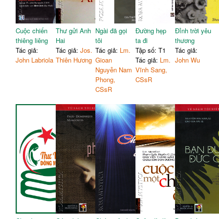
Cuộc chiến
Thư gửi Anh
Ngài đã gọi
Đường hẹp
Đỉnh trời yêu
thiêng liêng
Hai
tôi
ta đi
thương
Tác giả:
Tác giả:
Jos.
Tác giả:
Lm.
Tập số: T1
Tác giả:
John Labriola
Thiên Hương
Gioan
Tác giả:
Lm.
John Wu
Nguyễn Nam
Vĩnh Sang,
Phong,
CSsR
CSsR