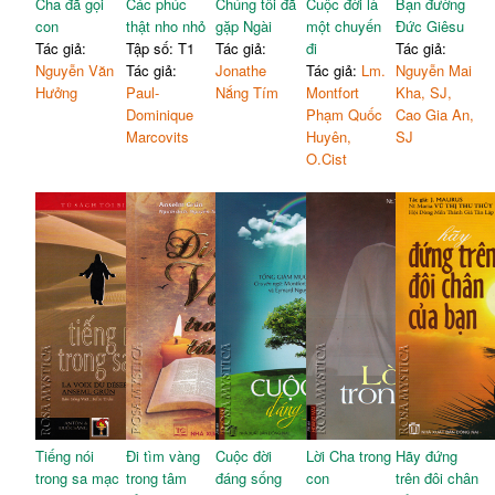
Cha đã gọi
Các phúc
Chúng tôi đã
Cuộc đời là
Bạn đường
con
thật nho nhỏ
gặp Ngài
một chuyến
Đức Giêsu
Tác giả:
Tập số: T1
Tác giả:
đi
Tác giả:
Nguyễn Văn
Tác giả:
Jonathe
Tác giả:
Lm.
Nguyễn Mai
Hưởng
Paul-
Nắng Tím
Montfort
Kha, SJ,
Dominique
Phạm Quốc
Cao Gia An,
Marcovits
Huyên,
SJ
O.Cist
Tiếng nói
Đi tìm vàng
Cuộc đời
Lời Cha trong
Hãy đứng
trong sa mạc
trong tâm
đáng sống
con
trên đôi chân