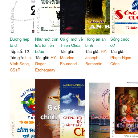
Đường hẹp
Như một con
Có gì mới về
Hồng ân an
Sống cuộc
ta đi
lừa tôi tiến
Thiên Chúa
bình
đời
Tập số: T2
bước
Tác giả:
Tác giả:
HY.
Tác giả:
Tác giả:
Lm.
Tác giả:
HY.
Maurice
Joseph
Phạm Ngọc
Vĩnh Sang,
Roger
Foumond
Bernardin
Cảnh
CSsR
Etchegaray