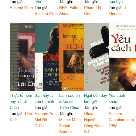
Tác giả:
hồn
Tác giả:
Tác giả:
của bạn
Anseml Grun
Tác giả:
ĐHY. Fulton
Phạm Thị
Tác giả:
J.
Anselm Grun
Sheen
Oanh
Maurus
Thực tế hôm
Bạn hãy là
Làm sao tin
Ngài đến đây
Yêu cách
nay và lời
chính minh
được có
làm gì?
khác
Chúa
Tác giả:
Thiên Chúa
Tác giả:
Tác giả:
Tác giả:
Đào
Eymard An
Tác giả:
Giuse
Raniero
Khê
Mai Đỗ
Michel-Marie
Nguyễn
Cantalamessa,
O.Cist
Zanotti-
Công Đoan.
OFM
Sorkine
SJ