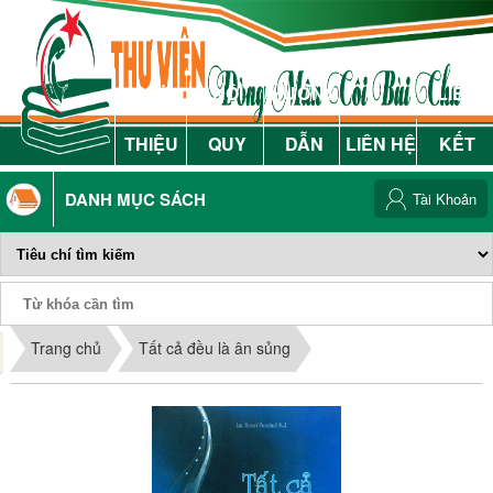
GIỚI
NỘI
HƯỚNG
LIÊN
THIỆU
QUY
DẪN
LIÊN HỆ
KẾT
DANH MỤC SÁCH
Tài Khoản
Phiếu Sách
Trang chủ
Tất cả đều là ân sủng