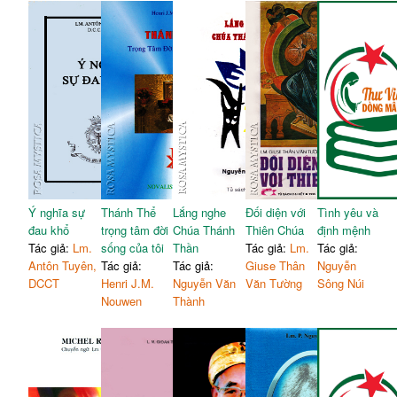
Ý nghĩa sự
Thánh Thể
Lắng nghe
Đối diện với
Tình yêu và
đau khổ
trọng tâm đời
Chúa Thánh
Thiên Chúa
định mệnh
Tác giả:
Lm.
sống của tôi
Thần
Tác giả:
Lm.
Tác giả:
Antôn Tuyên,
Tác giả:
Tác giả:
Giuse Thân
Nguyễn
DCCT
Henri J.M.
Nguyễn Văn
Văn Tường
Sông Núi
Nouwen
Thành