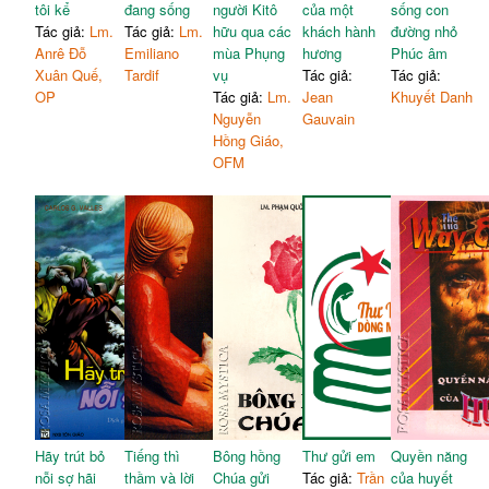
tôi kể
đang sống
người Kitô
của một
sống con
Tác giả:
Lm.
Tác giả:
Lm.
hữu qua các
khách hành
đường nhỏ
Anrê Đỗ
Emiliano
mùa Phụng
hương
Phúc âm
Xuân Quế,
Tardif
vụ
Tác giả:
Tác giả:
OP
Tác giả:
Lm.
Jean
Khuyết Danh
Nguyễn
Gauvain
Hồng Giáo,
OFM
Hãy trút bỏ
Tiếng thì
Bông hồng
Thư gửi em
Quyền năng
nỗi sợ hãi
thầm và lời
Chúa gửi
Tác giả:
Trần
của huyết