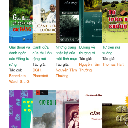
Giai thoại và
Cánh cửa
Những trang
Đường về
Từ trên núi
danh ngôn
của tôi luôn
nhật ký của
thượng trí
xuống
các Đấng tu
rộng mở
một linh mục
Tác giả:
Tác giả:
rừng
Tác giả:
Tác giả:
Nguyễn Tầm
Thomas Hart
Tác giả:
ĐGH.
Nguyễn Tầm
Thường
Benedicta
Phanxicô
Thường
Ward, S.L.G