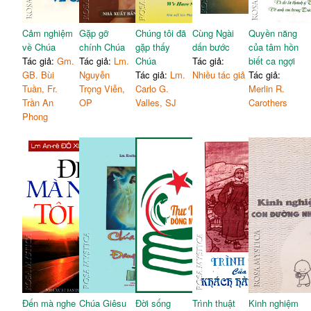
Cảm nghiệm
Gặp gỡ
Chúng tôi đã
Cùng Ngài
Quyền năng
về Chúa
chính Chúa
gặp thấy
dấn bước
của tâm hồn
Tác giả:
Gm.
Tác giả:
Lm.
Chúa
Tác giả:
biết ca ngợi
GB. Bùi
Nguyễn
Tác giả:
Lm.
Nhiều tác giả
Tác giả:
Tuần, Fr.
Trọng Viễn,
Carlo G.
Merlin R.
Trần An
OP
Valles, SJ
Carothers
Phong
Đến mà nghe
Chúa Giêsu
Đời sống
Trình thuật
Kinh nghiệm