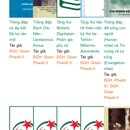
Thông điệp
Thông điệp
Tông thư
Tông thư tiến
Thông điệp
về đại kết -
Bách Chu
Mulieris
tới thiên niên
đời sống con
Để họ nên
Niên -
Dignitatem -
kỷ thứ ba -
người
một
Centesimus
Phẩm giá
Tertion
(Human
Tác giả:
Annus
phụ nữ
Millennio
vitae) và Tin
ĐGH. Gioan
Tác giả:
Tác giả:
Adveniente
mừng về sự
Phaolô II
ĐGH. Gioan
ĐGH. Gioan
Tác giả:
sống
Phaolô II
Phaolô II
ĐGH. Gioan
(Evangelium
Phaolô II
vitae)
Tác giả:
ĐGH. Phaolô
VI, ĐGH.
Gioan
Phaolô II