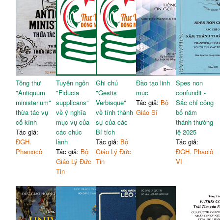
Tông thư
Tuyên ngôn
Ghi chú
Đào tạo linh
Spes non
"Antiquum
"Fiducia
"Gestis
mục
confundit -
ministerium"
supplicans"
Verbisque"
Tác giả:
Bộ
Sắc chỉ công
thừa tác vụ
về ý nghĩa
về tính thành
Giáo Sĩ
bố năm
cổ kính
mục vụ của
sự của các
thánh thường
Tác giả:
các chúc
Bí tích
lệ 2025
ĐGH.
lành
Tác giả:
Bộ
Tác giả:
Phanxicô
Tác giả:
Bộ
Giáo Lý Đức
ĐGH. Phaolô
Giáo Lý Đức
Tin
VI
Tin