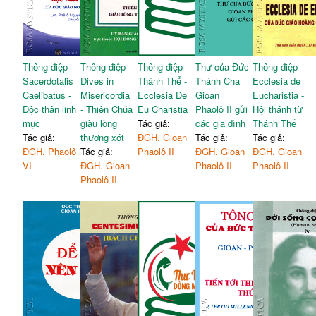
Thông điệp
Thông điệp
Thông điệp
Thư của Đức
Thông điệp
Sacerdotalis
Dives in
Thánh Thể -
Thánh Cha
Ecclesia de
Caelibatus -
Misericordia
Ecclesia De
Gioan
Eucharistia -
Độc thân linh
- Thiên Chúa
Eu Charistia
Phaolô II gửi
Hội thánh từ
mục
giàu lòng
Tác giả:
các gia đình
Thánh Thể
Tác giả:
thương xót
ĐGH. Gioan
Tác giả:
Tác giả:
ĐGH. Phaolô
Tác giả:
Phaolô II
ĐGH. Gioan
ĐGH. Gioan
VI
ĐGH. Gioan
Phaolô II
Phaolô II
Phaolô II