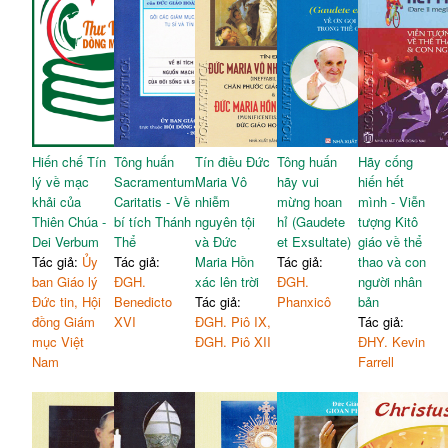
Hiến chế Tín
Tông huấn
Tín điều Đức
Tông huấn
Hãy cống
lý về mạc
Sacramentum
Maria Vô
hãy vui
hiến hết
khải của
Caritatis - Về
nhiễm
mừng hoan
mình - Viễn
Thiên Chúa -
bí tích Thánh
nguyên tội
hỉ (Gaudete
tượng Kitô
Dei Verbum
Thể
và Đức
et Exsultate)
giáo về thể
Tác giả:
Ủy
Tác giả:
Maria Hồn
Tác giả:
thao và con
ban Giáo lý
ĐGH.
xác lên trời
ĐGH.
người nhân
Đức tin, Hội
Benedicto
Tác giả:
Phanxicô
bản
đồng Giám
XVI
ĐGH. Piô IX,
Tác giả:
mục Việt
ĐGH. Piô XII
ĐHY. Kevin
Nam
Farrell