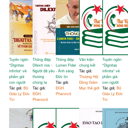
Tuyên ngôn
Thông điệp
Thông điệp
Văn kiện
Tuyên ngôn
"Dignitas
Dilexit nos -
Lumen Fidei
chung kết
"Dignitas
infinita" về
Người đã yêu
- Ánh sáng
Tác giả:
infinita" về
phẩm giá
thương
Đức tin
Thượng Hội
phẩm giá
con người
chúng ta
Tác giả:
Đồng Giám
con người
Tác giả:
Bộ
Tác giả:
ĐGH.
Mục thế giới
Tác giả:
Bộ
Giáo Lý Đức
ĐGH.
Phanxicô
Giáo Lý Đức
Tin
Phanxicô
Tin