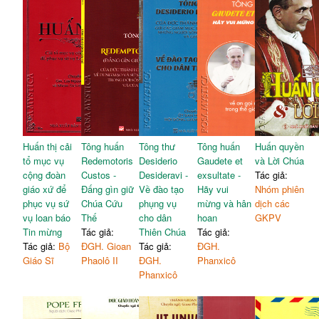
Huấn thị cải
Tông huấn
Tông thư
Tông huấn
Huấn quyền
tổ mục vụ
Redemotoris
Desiderio
Gaudete et
và Lời Chúa
cộng đoàn
Custos -
Desideravi -
exsultate -
Tác giả:
giáo xứ để
Đấng gìn giữ
Về đào tạo
Hãy vui
Nhóm phiên
phục vụ sứ
Chúa Cứu
phụng vụ
mừng và hân
dịch các
vụ loan báo
Thế
cho dân
hoan
GKPV
Tin mừng
Tác giả:
Thiên Chúa
Tác giả:
Tác giả:
Bộ
ĐGH. Gioan
Tác giả:
ĐGH.
Giáo Sĩ
Phaolô II
ĐGH.
Phanxicô
Phanxicô