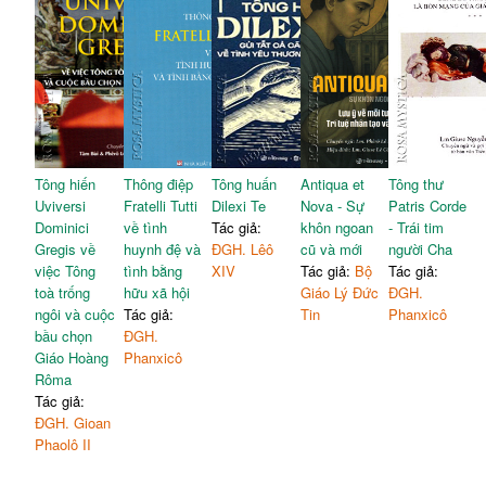
Tông hiến
Thông điệp
Tông huấn
Antiqua et
Tông thư
Uviversi
Fratelli Tutti
Dilexi Te
Nova - Sự
Patris Corde
Dominici
về tình
Tác giả:
khôn ngoan
- Trái tim
Gregis về
huynh đệ và
ĐGH. Lêô
cũ và mới
người Cha
việc Tông
tình bằng
XIV
Tác giả:
Bộ
Tác giả:
toà trống
hữu xã hội
Giáo Lý Đức
ĐGH.
ngôi và cuộc
Tác giả:
Tin
Phanxicô
bầu chọn
ĐGH.
Giáo Hoàng
Phanxicô
Rôma
Tác giả:
ĐGH. Gioan
Phaolô II