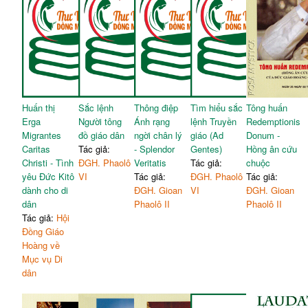
Huấn thị
Sắc lệnh
Thông điệp
Tìm hiểu sắc
Tông huấn
Erga
Người tông
Ánh rạng
lệnh Truyền
Redemptionis
Migrantes
đồ giáo dân
ngời chân lý
giáo (Ad
Donum -
Caritas
Tác giả:
- Splendor
Gentes)
Hồng ân cứu
Christi - Tình
ĐGH. Phaolô
Veritatis
Tác giả:
chuộc
yêu Đức Kitô
VI
Tác giả:
ĐGH. Phaolô
Tác giả:
dành cho di
ĐGH. Gioan
VI
ĐGH. Gioan
dân
Phaolô II
Phaolô II
Tác giả:
Hội
Đồng Giáo
Hoàng về
Mục vụ Di
dân