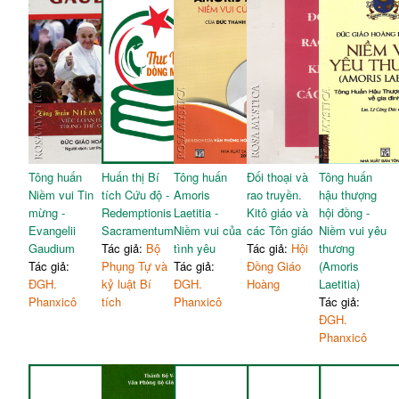
Tông huấn
Huấn thị Bí
Tông huấn
Đối thoại và
Tông huấn
Niềm vui Tin
tích Cứu độ -
Amoris
rao truyền.
hậu thượng
mừng -
Redemptionis
Laetitia -
Kitô giáo và
hội đồng -
Evangelii
Sacramentum
Niềm vui của
các Tôn giáo
Niềm vui yêu
Gaudium
Tác giả:
Bộ
tình yêu
Tác giả:
Hội
thương
Tác giả:
Phụng Tự và
Tác giả:
Đồng Giáo
(Amoris
ĐGH.
kỷ luật Bí
ĐGH.
Hoàng
Laetitia)
Phanxicô
tích
Phanxicô
Tác giả:
ĐGH.
Phanxicô