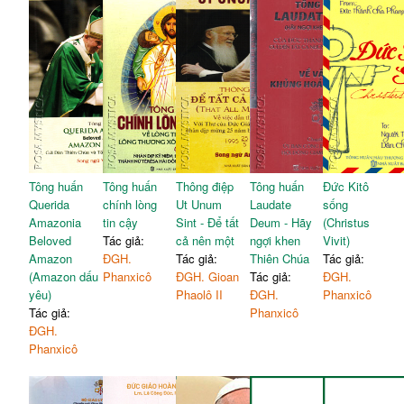
Tông huấn
Tông huấn
Thông điệp
Tông huấn
Đức Kitô
Querida
chính lòng
Ut Unum
Laudate
sống
Amazonia
tin cậy
Sint - Để tất
Deum - Hãy
(Christus
Beloved
Tác giả:
cả nên một
ngợi khen
Vivit)
Amazon
ĐGH.
Tác giả:
Thiên Chúa
Tác giả:
(Amazon dấu
Phanxicô
ĐGH. Gioan
Tác giả:
ĐGH.
yêu)
Phaolô II
ĐGH.
Phanxicô
Tác giả:
Phanxicô
ĐGH.
Phanxicô