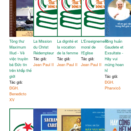
Tông thư
La Mission
La dignité et
L'Enseignement
Tông huấn
Maximum
du Christ
la vocation
moral de
Gaudete et
Illud - Về
Rédempteur
de la femme
l'Eglise
Exsultate -
việc truyền
Tác giả:
Tác giả:
Tác giả:
Hãy vui
bá Đức tin
Jean Paul II
Jean Paul II
Jean Paul II
mừng hoan
trên khắp thế
hỉ
giới
Tác giả:
Tác giả:
ĐGH.
ĐGH.
Phanxicô
Benedicto
XV