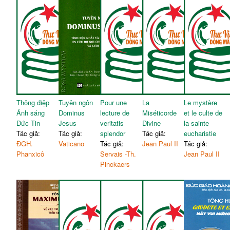
Thông điệp
Tuyên ngôn
Pour une
La
Le mystère
Ánh sáng
Dominus
lecture de
Miséticorde
et le culte de
Đức Tin
Jesus
veritatis
Divine
la sainte
Tác giả:
Tác giả:
splendor
Tác giả:
eucharistie
ĐGH.
Vaticano
Tác giả:
Jean Paul II
Tác giả:
Phanxicô
Servais -Th.
Jean Paul II
Pinckaers