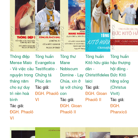
Thông điệp
Tông huấn
Tông thư
Tông huấn
Tông huấn
Mense Maio
Evangelica
Mane
Kitô hữu giáo
hậu thượng
- Về việc cầu
Testificatio -
Nobiscum
dân -
hội đồng -
nguyện trong
Chứng tá
Domine - Lạy
Chiristifideles
Đức Kitô
tháng năm
Phúc âm
Chúa, xin ở
laici
hằng sống
cho sự duy
Tác giả:
lại với chúng
Tác giả:
(Christus
trì nền hoà
ĐGH. Phaolô
con
ĐGH. Gioan
Vivit)
bình
VI
Tác giả:
Phaolô II
Tác giả:
Tác giả:
ĐGH. Gioan
ĐGH.
ĐGH. Phaolô
Phaolô II
Phanxicô
VI