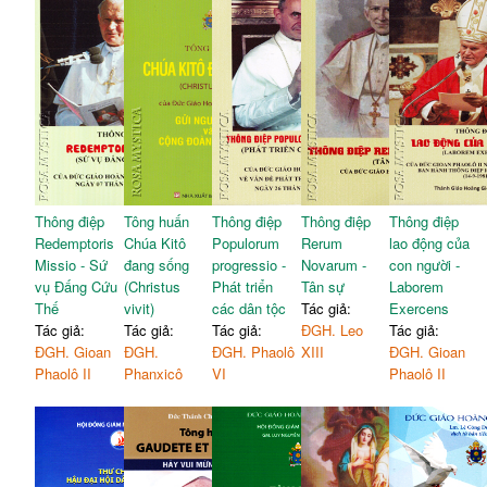
Thông điệp
Tông huấn
Thông điệp
Thông điệp
Thông điệp
Redemptoris
Chúa Kitô
Populorum
Rerum
lao động của
Missio - Sứ
đang sống
progressio -
Novarum -
con người -
vụ Đấng Cứu
(Christus
Phát triển
Tân sự
Laborem
Thế
vivit)
các dân tộc
Tác giả:
Exercens
Tác giả:
Tác giả:
Tác giả:
ĐGH. Leo
Tác giả:
ĐGH. Gioan
ĐGH.
ĐGH. Phaolô
XIII
ĐGH. Gioan
Phaolô II
Phanxicô
VI
Phaolô II