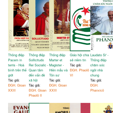
Thông điệp
Thông điệp
Thông điệp
Giáo hội chia
Laudato Si' -
Pacem in
Sollicitudo
Marter et
sẻ niềm tin
Thông điệp
terris - Hoà
Rei Socialic -
Magister -
Tác giả:
chăm sóc
bình trên thế
Quan tâm
Hiền mẫu và
ĐGH. Phaolô
ngôi nhà
giới
đến vấn đề
Tôn sư
VI
chung
Tác giả:
xã hội
Tác giả:
Tác giả:
ĐGH. Gioan
Tác giả:
ĐGH. Gioan
ĐGH.
XXIII
ĐGH. Gioan
XXIII
Phanxicô
Phaolô II