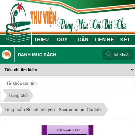
GIỚI
NỘI
HƯỚNG
LIÊN
THIỆU
QUY
DẪN
LIÊN HỆ
KẾT
DANH MỤC SÁCH
Tài Khoản
Phiếu Sách
Trang chủ
Tông huấn Bí tích tình yêu - Sacramentum Caritatis