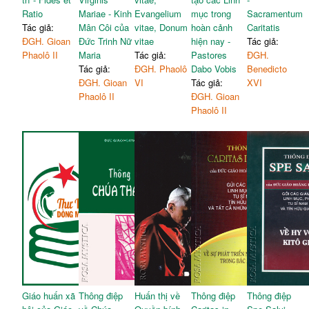
Ratio
Mariae - Kinh
Evangelium
mục trong
Sacramentum
Tác giả:
Mân Côi của
vitae, Donum
hoàn cảnh
Caritatis
ĐGH. Gioan
Đức Trinh Nữ
vitae
hiện nay -
Tác giả:
Phaolô II
Maria
Tác giả:
Pastores
ĐGH.
Tác giả:
ĐGH. Phaolô
Dabo Vobis
Benedicto
ĐGH. Gioan
VI
Tác giả:
XVI
Phaolô II
ĐGH. Gioan
Phaolô II
Giáo huấn xã
Thông điệp
Huấn thị về
Thông điệp
Thông điệp