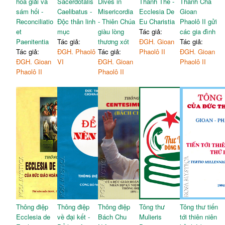
hòa giải và
Sacerdotalis
Dives in
Thánh Thể -
Thánh Cha
sám hối -
Caelibatus -
Misericordia
Ecclesia De
Gioan
Reconciliatio
Độc thân linh
- Thiên Chúa
Eu Charistia
Phaolô II gửi
et
mục
giàu lòng
Tác giả:
các gia đình
Paenitentia
Tác giả:
thương xót
ĐGH. Gioan
Tác giả:
Tác giả:
ĐGH. Phaolô
Tác giả:
Phaolô II
ĐGH. Gioan
ĐGH. Gioan
VI
ĐGH. Gioan
Phaolô II
Phaolô II
Phaolô II
Thông điệp
Thông điệp
Thông điệp
Tông thư
Tông thư tiến
Ecclesia de
về đại kết -
Bách Chu
Mulieris
tới thiên niên