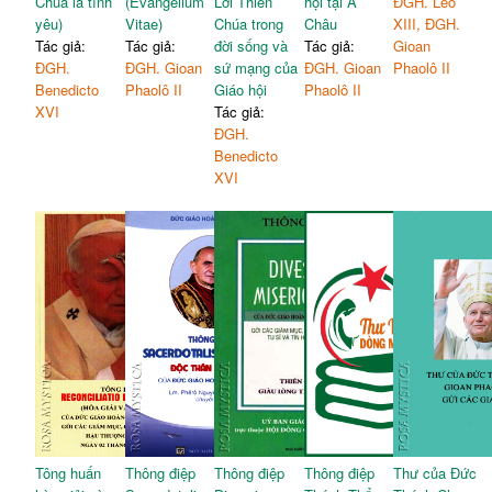
Chúa là tình
(Evangelium
Lời Thiên
hội tại Á
ĐGH. Leo
yêu)
Vitae)
Chúa trong
Châu
XIII, ĐGH.
Tác giả:
Tác giả:
đời sống và
Tác giả:
Gioan
ĐGH.
ĐGH. Gioan
sứ mạng của
ĐGH. Gioan
Phaolô II
Benedicto
Phaolô II
Giáo hội
Phaolô II
XVI
Tác giả:
ĐGH.
Benedicto
XVI
Tông huấn
Thông điệp
Thông điệp
Thông điệp
Thư của Đức