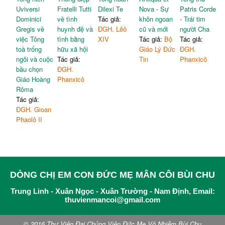
Uviversi
Fratelli Tutti
Dilexi Te
Nova - Sự
Patris Corde
Dominici
về tình
Tác giả:
khôn ngoan
- Trái tim
Gregis về
huynh đệ và
ĐGH. Lêô
cũ và mới
người Cha
việc Tông
tình bằng
XIV
Tác giả:
Bộ
Tác giả:
toà trống
hữu xã hội
Giáo Lý Đức
ĐGH.
ngôi và cuộc
Tác giả:
Tin
Phanxicô
bầu chọn
ĐGH.
Giáo Hoàng
Phanxicô
Rôma
Tác giả:
ĐGH. Gioan
Phaolô II
DÒNG CHỊ EM CON ĐỨC MẸ MÂN CÔI BÙI CHU
Trung Linh - Xuân Ngọc - Xuân Trường - Nam Định, Email:
thuvienmancoi@gmail.com
© 2016 Thư Viện Đại Chủng Viện Đức Mẹ Vô Nhiễm Bùi Chu