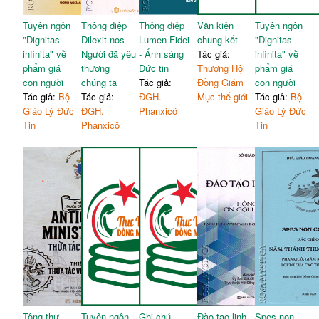
Tuyên ngôn
Thông điệp
Thông điệp
Văn kiện
Tuyên ngôn
"Dignitas
Dilexit nos -
Lumen Fidei
chung kết
"Dignitas
infinita" về
Người đã yêu
- Ánh sáng
Tác giả:
infinita" về
phẩm giá
thương
Đức tin
Thượng Hội
phẩm giá
con người
chúng ta
Tác giả:
Đồng Giám
con người
Tác giả:
Bộ
Tác giả:
ĐGH.
Mục thế giới
Tác giả:
Bộ
Giáo Lý Đức
ĐGH.
Phanxicô
Giáo Lý Đức
Tin
Phanxicô
Tin
Tông thư
Tuyên ngôn
Ghi chú
Đào tạo linh
Spes non