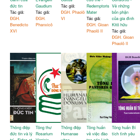
đế lập kế hoạch mục vụ
135
đức tin
Gaudium
Tác giả:
Redemptoris
Về những
thông qua thể thao
Tác giả:
Tác giả:
ĐGH. Phaolô
Mater
bổn phận
Kết luận
143
ĐGH.
ĐGH.
VI
Tác giả:
của gia đình
Bài đọc thêm:
Kaka -
Benedicto
Phanxicô
ĐGH. Gioan
Kitô hữu
Thiên thần với trái tim
145
XVI
Phaolô II
Tác giả:
trần thế
ĐGH. Gioan
Phaolô II
Thông điệp
Tông thư
Thông điệp
Tông huấn
Tông huấn Bí
đức tin và lý
Rosarium
Humanae
về việc đào
tích tình yêu
trí - Fides et
Virginis
vitae,
tạo các Linh
-