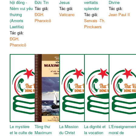
hội đồng -
Đức Tin
Jesus
veritatis
Divine
Niềm vui yêu
Tác giả:
Tác giả:
splendor
Tác giả:
thương
ĐGH.
Vaticano
Tác giả:
Jean Paul II
(Amoris
Phanxicô
Servais -Th.
Laetitia)
Pinckaers
Tác giả:
ĐGH.
Phanxicô
Le mystère
Tông thư
La Mission
La dignité et
L'Enseignemen
et le culte de
Maximum
du Christ
la vocation
moral de