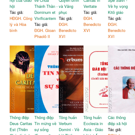
hội của Giáo
về Chúa
Quyền bính
Caritas in
Spe Salvi -
hội
Thánh Thần -
và Vâng
Veritate
Về hy vọng
Tác giả:
Dominum et
phục
Tác giả:
Kitô giáo
HĐGH. Công
Vivificantem
Tác giả:
ĐGH.
Tác giả:
lý và Hòa
Tác giả:
ĐGH.
Benedicto
ĐGH.
bình
ĐGH. Gioan
Benedicto
XVI
Benedicto
Phaolô II
XVI
XVI
Thông điệp
Thông điệp
Tông huấn
Tông huấn
Các thông
Deus Caritas
Tin mừng về
Verbum
Ecclesia in
điệp xã hội
Est (Thiên
sự sống
Domini - Về
Asia - Giáo
Tác giả: