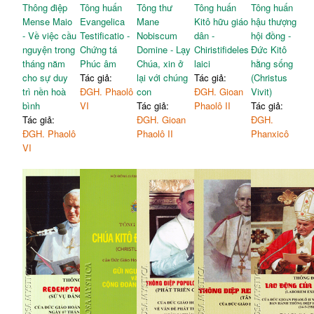
Thông điệp
Tông huấn
Tông thư
Tông huấn
Tông huấn
Mense Maio
Evangelica
Mane
Kitô hữu giáo
hậu thượng
- Về việc cầu
Testificatio -
Nobiscum
dân -
hội đồng -
nguyện trong
Chứng tá
Domine - Lạy
Chiristifideles
Đức Kitô
tháng năm
Phúc âm
Chúa, xin ở
laici
hằng sống
cho sự duy
Tác giả:
lại với chúng
Tác giả:
(Christus
trì nền hoà
ĐGH. Phaolô
con
ĐGH. Gioan
Vivit)
bình
VI
Tác giả:
Phaolô II
Tác giả:
Tác giả:
ĐGH. Gioan
ĐGH.
ĐGH. Phaolô
Phaolô II
Phanxicô
VI