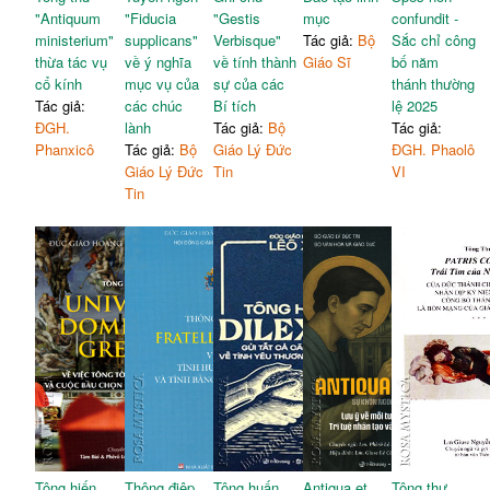
"Antiquum
"Fiducia
"Gestis
mục
confundit -
ministerium"
supplicans"
Verbisque"
Tác giả:
Bộ
Sắc chỉ công
thừa tác vụ
về ý nghĩa
về tính thành
Giáo Sĩ
bố năm
cổ kính
mục vụ của
sự của các
thánh thường
Tác giả:
các chúc
Bí tích
lệ 2025
ĐGH.
lành
Tác giả:
Bộ
Tác giả:
Phanxicô
Tác giả:
Bộ
Giáo Lý Đức
ĐGH. Phaolô
Giáo Lý Đức
Tin
VI
Tin
Tông hiến
Thông điệp
Tông huấn
Antiqua et
Tông thư