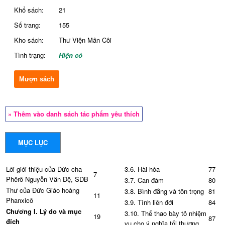
Khổ sách:
21
Số trang:
155
Kho sách:
Thư Viện Mân Côi
Tình trạng:
Hiện có
Mượn sách
» Thêm vào danh sách tác phẩm yêu thích
MỤC LỤC
Lời giới thiệu của Đức cha
3.6. Hài hòa
77
7
Phêrô Nguyễn Văn Đệ, SDB
3.7. Can đảm
80
Thư của Đức Giáo hoàng
3.8. Bình đẳng và tôn trọng
81
11
Phanxicô
3.9. Tình liên đới
84
Chương I. Lý do và mục
3.10. Thể thao bày tỏ nhiệm
19
87
đích
vụ cho ý nghĩa tối thượng