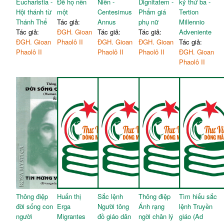
Eucharistia -
Để họ nên
Niên -
Dignitatem -
kỷ thứ ba -
Hội thánh từ
một
Centesimus
Phẩm giá
Tertion
Thánh Thể
Tác giả:
Annus
phụ nữ
Millennio
Tác giả:
ĐGH. Gioan
Tác giả:
Tác giả:
Adveniente
ĐGH. Gioan
Phaolô II
ĐGH. Gioan
ĐGH. Gioan
Tác giả:
Phaolô II
Phaolô II
Phaolô II
ĐGH. Gioan
Phaolô II
Thông điệp
Huấn thị
Sắc lệnh
Thông điệp
Tìm hiểu sắc
đời sống con
Erga
Người tông
Ánh rạng
lệnh Truyền
người
Migrantes
đồ giáo dân
ngời chân lý
giáo (Ad