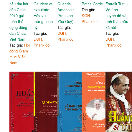
hậu đại hội
Gaudete et
Querida
Patris Corde
Fratelli Tutti -
dân Chúa
exsultate -
Amazonia
Tác giả:
Về tình
2010 gửi
Hãy vui
(Amazon
ĐGH.
huynh đệ và
toàn thể
mừng hoan
Yêu Quý)
Phanxicô
tình thân hữu
cộng đồng
hỷ
Tác giả:
xã hội
dân Chúa
Tác giả:
ĐGH.
Tác giả:
Việt Nam
ĐGH.
Phanxicô
ĐGH.
Tác giả:
Hội
Phanxicô
Phanxicô
đồng Giám
mục Việt
Nam