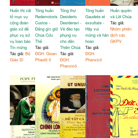
Huấn thị cải
Tông huấn
Tông thư
Tông huấn
Huấn quyền
tổ mục vụ
Redemotoris
Desiderio
Gaudete et
và Lời Chúa
cộng đoàn
Custos -
Desideravi -
exsultate -
Tác giả:
giáo xứ để
Đấng gìn giữ
Về đào tạo
Hãy vui
Nhóm phiên
phục vụ sứ
Chúa Cứu
phụng vụ
mừng và hân
dịch các
vụ loan báo
Thế
cho dân
hoan
GKPV
Tin mừng
Tác giả:
Thiên Chúa
Tác giả:
Tác giả:
Bộ
ĐGH. Gioan
Tác giả:
ĐGH.
Giáo Sĩ
Phaolô II
ĐGH.
Phanxicô
Phanxicô