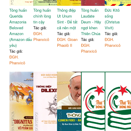
Tông huấn
Tông huấn
Thông điệp
Tông huấn
Đức Kitô
Querida
chính lòng
Ut Unum
Laudate
sống
Amazonia
tin cậy
Sint - Để tất
Deum - Hãy
(Christus
Beloved
Tác giả:
cả nên một
ngợi khen
Vivit)
Amazon
ĐGH.
Tác giả:
Thiên Chúa
Tác giả:
(Amazon dấu
Phanxicô
ĐGH. Gioan
Tác giả:
ĐGH.
yêu)
Phaolô II
ĐGH.
Phanxicô
Tác giả:
Phanxicô
ĐGH.
Phanxicô