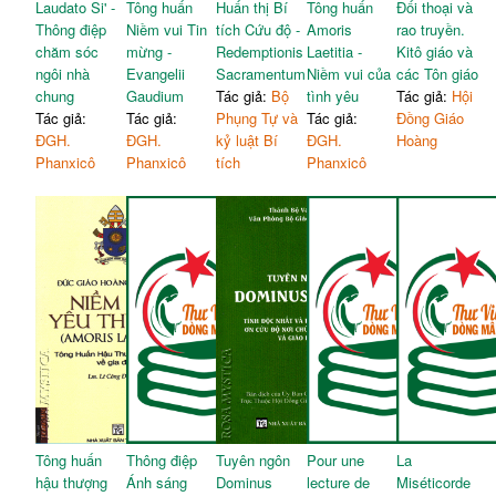
Laudato Si' -
Tông huấn
Huấn thị Bí
Tông huấn
Đối thoại và
Thông điệp
Niềm vui Tin
tích Cứu độ -
Amoris
rao truyền.
chăm sóc
mừng -
Redemptionis
Laetitia -
Kitô giáo và
ngôi nhà
Evangelii
Sacramentum
Niềm vui của
các Tôn giáo
chung
Gaudium
Tác giả:
Bộ
tình yêu
Tác giả:
Hội
Tác giả:
Tác giả:
Phụng Tự và
Tác giả:
Đồng Giáo
ĐGH.
ĐGH.
kỷ luật Bí
ĐGH.
Hoàng
Phanxicô
Phanxicô
tích
Phanxicô
Tông huấn
Thông điệp
Tuyên ngôn
Pour une
La
hậu thượng
Ánh sáng
Dominus
lecture de
Miséticorde