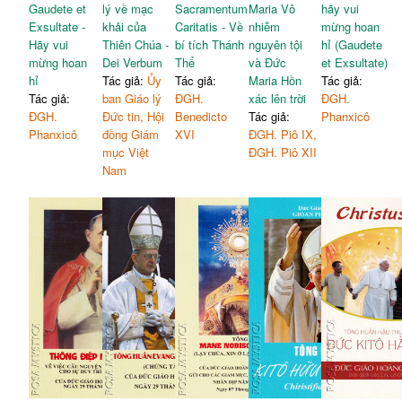
Gaudete et
lý về mạc
Sacramentum
Maria Vô
hãy vui
Exsultate -
khải của
Caritatis - Về
nhiễm
mừng hoan
Hãy vui
Thiên Chúa -
bí tích Thánh
nguyên tội
hỉ (Gaudete
mừng hoan
Dei Verbum
Thể
và Đức
et Exsultate)
hỉ
Tác giả:
Ủy
Tác giả:
Maria Hồn
Tác giả:
Tác giả:
ban Giáo lý
ĐGH.
xác lên trời
ĐGH.
ĐGH.
Đức tin, Hội
Benedicto
Tác giả:
Phanxicô
Phanxicô
đồng Giám
XVI
ĐGH. Piô IX,
mục Việt
ĐGH. Piô XII
Nam