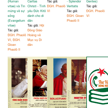
(Human
Caritas
Tác giả:
- Splendor
Gentes)
vitae) và Tin
Christi - Tình
ĐGH. Phaolô
Veritatis
Tác giả:
mừng về sự
yêu Đức Kitô
VI
Tác giả:
ĐGH. Phaolô
sống
dành cho di
ĐGH. Gioan
VI
(Evangelium
dân
Phaolô II
vitae)
Tác giả:
Hội
Tác giả:
Đồng Giáo
ĐGH. Phaolô
Hoàng về
VI, ĐGH.
Mục vụ Di
Gioan
dân
Phaolô II