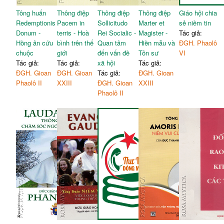
Tông huấn
Thông điệp
Thông điệp
Thông điệp
Giáo hội chia
Redemptionis
Pacem in
Sollicitudo
Marter et
sẻ niềm tin
Donum -
terris - Hoà
Rei Socialic -
Magister -
Tác giả:
Hồng ân cứu
bình trên thế
Quan tâm
Hiền mẫu và
ĐGH. Phaolô
chuộc
giới
đến vấn đề
Tôn sư
VI
Tác giả:
Tác giả:
xã hội
Tác giả:
ĐGH. Gioan
ĐGH. Gioan
Tác giả:
ĐGH. Gioan
Phaolô II
XXIII
ĐGH. Gioan
XXIII
Phaolô II