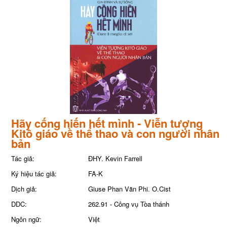
Hãy cống hiến hết mình - Viễn tượng
Kitô giáo về thể thao và con người nhân
bản
Tác giả:
ĐHY. Kevin Farrell
Ký hiệu tác giả:
FA-K
Dịch giả:
Giuse Phan Văn Phi. O.Cist
DDC:
262.91 - Công vụ Tòa thánh
Ngôn ngữ:
Việt