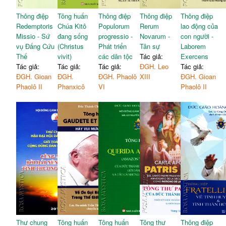
Thông điệp
Tông huấn
Thông điệp
Thông điệp
Thông điệp
Redemptoris
Chúa Kitô
Populorum
Rerum
lao động của
Missio - Sứ
đang sống
progressio -
Novarum -
con người -
vụ Đấng Cứu
(Christus
Phát triển
Tân sự
Laborem
Thế
vivit)
các dân tộc
Tác giả:
Exercens
Tác giả:
Tác giả:
Tác giả:
ĐGH. Leo
Tác giả:
ĐGH. Gioan
ĐGH.
ĐGH. Phaolô
XIII
ĐGH. Gioan
Phaolô II
Phanxicô
VI
Phaolô II
Thư chung
Tông huấn
Tông huấn
Tông thư
Thông điệp