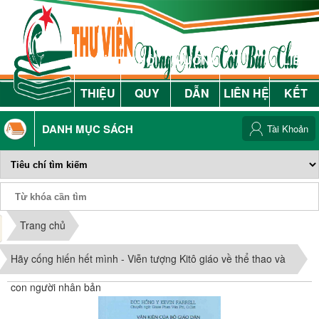
GIỚI
NỘI
HƯỚNG
LIÊN
THIỆU
QUY
DẪN
LIÊN HỆ
KẾT
DANH MỤC SÁCH
Tài Khoản
Phiếu Sách
Trang chủ
Hãy cống hiến hết mình - Viễn tượng Kitô giáo về thể thao và
con người nhân bản