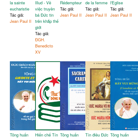
la sainte
Illud - Về
Rédempteur
de la femme
l'Eglise
eucharistie
việc truyền
Tác giả:
Tác giả:
Tác giả:
Tác giả:
bá Đức tin
Jean Paul II
Jean Paul II
Jean Paul II
Jean Paul II
trên khắp thế
giới
Tác giả:
ĐGH.
Benedicto
XV
Tông huấn
Hiến chế Tín
Tông huấn
Tín điều Đức
Tông huấn