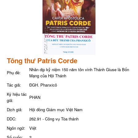
Tông thư Patris Corde
Nhân dịp kỷ niệm 150 năm tôn vinh Thánh Giuse là Bổn
Phụ đề:
Mạng của Hội Thánh
Tác giả:
ĐGH. Phanxicô
Ký hiệu tác
PHAN
giả:
Dịch giả:
Hội đồng Giám mục Việt Nam
DDC:
262.91 - Công vụ Tòa thánh
Ngôn ngữ:
Việt
Số cuốn:
2