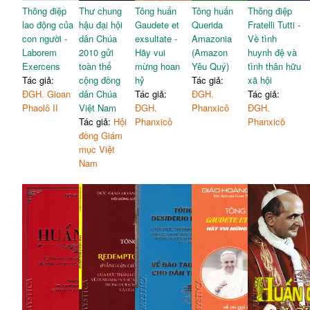
Thông điệp
Thư chung
Tông huấn
Tông huấn
Thông điệp
lao động của
hậu đại hội
Gaudete et
Querida
Fratelli Tutti -
con người -
dân Chúa
exsultate -
Amazonia
Về tình
Laborem
2010 gửi
Hãy vui
(Amazon
huynh đệ và
Exercens
toàn thể
mừng hoan
Yêu Quý)
tình thân hữu
Tác giả:
cộng đồng
hỷ
Tác giả:
xã hội
ĐGH. Gioan
dân Chúa
Tác giả:
ĐGH.
Tác giả:
Phaolô II
Việt Nam
ĐGH.
Phanxicô
ĐGH.
Tác giả:
Hội
Phanxicô
Phanxicô
đồng Giám
mục Việt
Nam