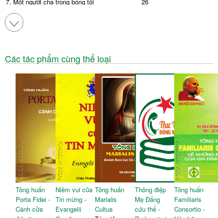
7. Một người cha trong bóng tối
26
Các tác phẩm cùng thể loại
Tông huấn
Niềm vui của
Tông huấn
Thông điệp
Tông huấn
Porta Fidei -
Tin mừng -
Marialis
Mẹ Đấng
Familiaris
Cánh cửa
Evangelii
Cultus
cứu thế -
Consortio -