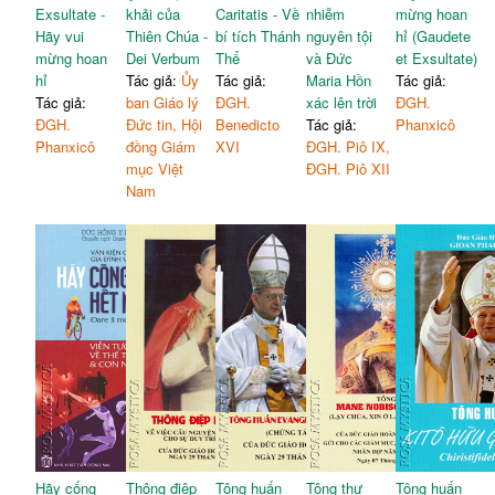
Exsultate -
khải của
Caritatis - Về
nhiễm
mừng hoan
Hãy vui
Thiên Chúa -
bí tích Thánh
nguyên tội
hỉ (Gaudete
mừng hoan
Dei Verbum
Thể
và Đức
et Exsultate)
hỉ
Tác giả:
Ủy
Tác giả:
Maria Hồn
Tác giả:
Tác giả:
ban Giáo lý
ĐGH.
xác lên trời
ĐGH.
ĐGH.
Đức tin, Hội
Benedicto
Tác giả:
Phanxicô
Phanxicô
đồng Giám
XVI
ĐGH. Piô IX,
mục Việt
ĐGH. Piô XII
Nam
Hãy cống
Thông điệp
Tông huấn
Tông thư
Tông huấn