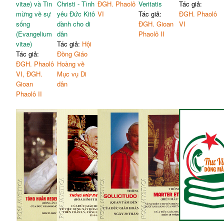
vitae) và Tin
Christi - Tình
ĐGH. Phaolô
Veritatis
Tác giả:
mừng về sự
yêu Đức Kitô
VI
Tác giả:
ĐGH. Phaolô
sống
dành cho di
ĐGH. Gioan
VI
(Evangelium
dân
Phaolô II
vitae)
Tác giả:
Hội
Tác giả:
Đồng Giáo
ĐGH. Phaolô
Hoàng về
VI, ĐGH.
Mục vụ Di
Gioan
dân
Phaolô II