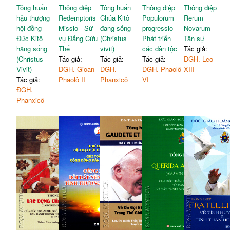
Tông huấn
Thông điệp
Tông huấn
Thông điệp
Thông điệp
hậu thượng
Redemptoris
Chúa Kitô
Populorum
Rerum
hội đồng -
Missio - Sứ
đang sống
progressio -
Novarum -
Đức Kitô
vụ Đấng Cứu
(Christus
Phát triển
Tân sự
hằng sống
Thế
vivit)
các dân tộc
Tác giả:
(Christus
Tác giả:
Tác giả:
Tác giả:
ĐGH. Leo
Vivit)
ĐGH. Gioan
ĐGH.
ĐGH. Phaolô
XIII
Tác giả:
Phaolô II
Phanxicô
VI
ĐGH.
Phanxicô