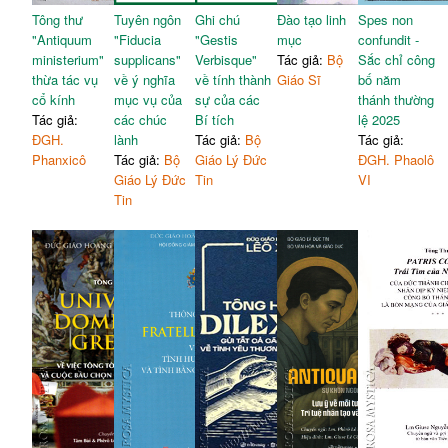
Tông thư
Tuyên ngôn
Ghi chú
Đào tạo linh
Spes non
"Antiquum
"Fiducia
"Gestis
mục
confundit -
ministerium"
supplicans"
Verbisque"
Tác giả:
Bộ
Sắc chỉ công
thừa tác vụ
về ý nghĩa
về tính thành
Giáo Sĩ
bố năm
cổ kính
mục vụ của
sự của các
thánh thường
Tác giả:
các chúc
Bí tích
lệ 2025
ĐGH.
lành
Tác giả:
Bộ
Tác giả:
Phanxicô
Tác giả:
Bộ
Giáo Lý Đức
ĐGH. Phaolô
Giáo Lý Đức
Tin
VI
Tin