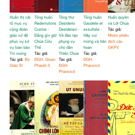
Huấn thị cải
Tông huấn
Tông thư
Tông huấn
Huấn quyền
tổ mục vụ
Redemotoris
Desiderio
Gaudete et
và Lời Chúa
cộng đoàn
Custos -
Desideravi -
exsultate -
Tác giả:
giáo xứ để
Đấng gìn giữ
Về đào tạo
Hãy vui
Nhóm phiên
phục vụ sứ
Chúa Cứu
phụng vụ
mừng và hân
dịch các
vụ loan báo
Thế
cho dân
hoan
GKPV
Tin mừng
Tác giả:
Thiên Chúa
Tác giả:
Tác giả:
Bộ
ĐGH. Gioan
Tác giả:
ĐGH.
Giáo Sĩ
Phaolô II
ĐGH.
Phanxicô
Phanxicô