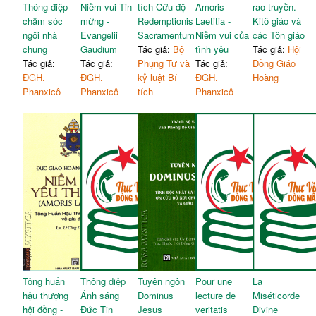
Thông điệp
Niềm vui Tin
tích Cứu độ -
Amoris
rao truyền.
chăm sóc
mừng -
Redemptionis
Laetitia -
Kitô giáo và
ngôi nhà
Evangelii
Sacramentum
Niềm vui của
các Tôn giáo
chung
Gaudium
Tác giả:
Bộ
tình yêu
Tác giả:
Hội
Tác giả:
Tác giả:
Phụng Tự và
Tác giả:
Đồng Giáo
ĐGH.
ĐGH.
kỷ luật Bí
ĐGH.
Hoàng
Phanxicô
Phanxicô
tích
Phanxicô
Tông huấn
Thông điệp
Tuyên ngôn
Pour une
La
hậu thượng
Ánh sáng
Dominus
lecture de
Miséticorde
hội đồng -
Đức Tin
Jesus
veritatis
Divine