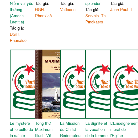
Niềm vui yêu
Tác giả:
Tác giả:
splendor
Tác giả:
thương
ĐGH.
Vaticano
Tác giả:
Jean Paul II
(Amoris
Phanxicô
Servais -Th.
Laetitia)
Pinckaers
Tác giả:
ĐGH.
Phanxicô
Le mystère
Tông thư
La Mission
La dignité et
L'Enseignemen
et le culte de
Maximum
du Christ
la vocation
moral de
la sainte
Illud - Về
Rédempteur
de la femme
l'Eglise