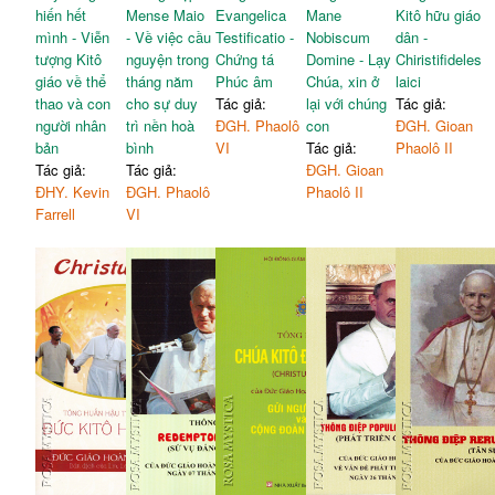
hiến hết
Mense Maio
Evangelica
Mane
Kitô hữu giáo
mình - Viễn
- Về việc cầu
Testificatio -
Nobiscum
dân -
tượng Kitô
nguyện trong
Chứng tá
Domine - Lạy
Chiristifideles
giáo về thể
tháng năm
Phúc âm
Chúa, xin ở
laici
thao và con
cho sự duy
Tác giả:
lại với chúng
Tác giả:
người nhân
trì nền hoà
ĐGH. Phaolô
con
ĐGH. Gioan
bản
bình
VI
Tác giả:
Phaolô II
Tác giả:
Tác giả:
ĐGH. Gioan
ĐHY. Kevin
ĐGH. Phaolô
Phaolô II
Farrell
VI