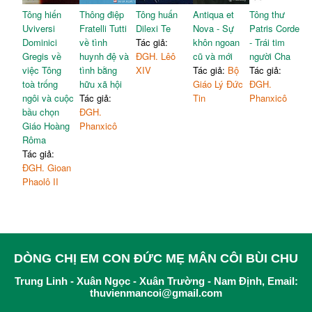
Tông hiến
Thông điệp
Tông huấn
Antiqua et
Tông thư
Uviversi
Fratelli Tutti
Dilexi Te
Nova - Sự
Patris Corde
Dominici
về tình
Tác giả:
khôn ngoan
- Trái tim
Gregis về
huynh đệ và
ĐGH. Lêô
cũ và mới
người Cha
việc Tông
tình bằng
XIV
Tác giả:
Bộ
Tác giả:
toà trống
hữu xã hội
Giáo Lý Đức
ĐGH.
ngôi và cuộc
Tác giả:
Tin
Phanxicô
bầu chọn
ĐGH.
Giáo Hoàng
Phanxicô
Rôma
Tác giả:
ĐGH. Gioan
Phaolô II
DÒNG CHỊ EM CON ĐỨC MẸ MÂN CÔI BÙI CHU
Trung Linh - Xuân Ngọc - Xuân Trường - Nam Định, Email:
thuvienmancoi@gmail.com