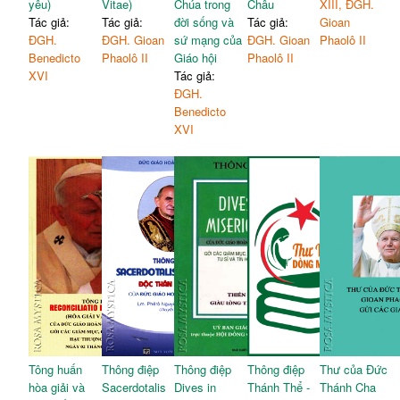
yêu)
Vitae)
Chúa trong
Châu
XIII, ĐGH.
Tác giả:
Tác giả:
đời sống và
Tác giả:
Gioan
ĐGH.
ĐGH. Gioan
sứ mạng của
ĐGH. Gioan
Phaolô II
Benedicto
Phaolô II
Giáo hội
Phaolô II
XVI
Tác giả:
ĐGH.
Benedicto
XVI
Tông huấn
Thông điệp
Thông điệp
Thông điệp
Thư của Đức
hòa giải và
Sacerdotalis
Dives in
Thánh Thể -
Thánh Cha