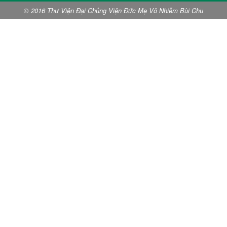
© 2016 Thư Viện Đại Chủng Viện Đức Mẹ Vô Nhiễm Bùi Chu