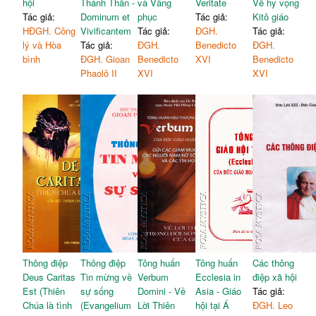
hội
Thánh Thần -
và Vâng
Veritate
Về hy vọng
Tác giả:
Dominum et
phục
Tác giả:
Kitô giáo
HĐGH. Công
Vivificantem
Tác giả:
ĐGH.
Tác giả:
lý và Hòa
Tác giả:
ĐGH.
Benedicto
ĐGH.
bình
ĐGH. Gioan
Benedicto
XVI
Benedicto
Phaolô II
XVI
XVI
Thông điệp
Thông điệp
Tông huấn
Tông huấn
Các thông
Deus Caritas
Tin mừng về
Verbum
Ecclesia in
điệp xã hội
Est (Thiên
sự sống
Domini - Về
Asia - Giáo
Tác giả:
Chúa là tình
(Evangelium
Lời Thiên
hội tại Á
ĐGH. Leo