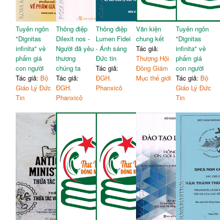
Tuyên ngôn
Thông điệp
Thông điệp
Văn kiện
Tuyên ngôn
"Dignitas
Dilexit nos -
Lumen Fidei
chung kết
"Dignitas
infinita" về
Người đã yêu
- Ánh sáng
Tác giả:
infinita" về
phẩm giá
thương
Đức tin
Thượng Hội
phẩm giá
con người
chúng ta
Tác giả:
Đồng Giám
con người
Tác giả:
Bộ
Tác giả:
ĐGH.
Mục thế giới
Tác giả:
Bộ
Giáo Lý Đức
ĐGH.
Phanxicô
Giáo Lý Đức
Tin
Phanxicô
Tin