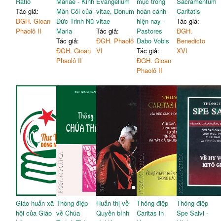
Ratio
Mariae - Kinh
Evangelium
mục trong
Sacramentum
Tác giả:
Mân Côi của
vitae, Donum
hoàn cảnh
Caritatis
ĐGH. Gioan
Đức Trinh Nữ
vitae
hiện nay -
Tác giả:
Phaolô II
Maria
Tác giả:
Pastores
ĐGH.
Tác giả:
ĐGH. Phaolô
Dabo Vobis
Benedicto
ĐGH. Gioan
VI
Tác giả:
XVI
Phaolô II
ĐGH. Gioan
Phaolô II
Giáo huấn xã
Thông điệp
Huấn thị về
Thông điệp
Thông điệp
hội của Giáo
về Chúa
Quyền bính
Caritas in
Spe Salvi -