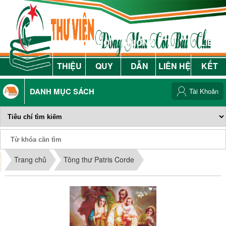
GIỚI
NỘI
HƯỚNG
LIÊN
THIỆU
QUY
DẪN
LIÊN HỆ
KẾT
DANH MỤC SÁCH
Tài Khoản
Phiếu Sách
Trang chủ
Tông thư Patris Corde