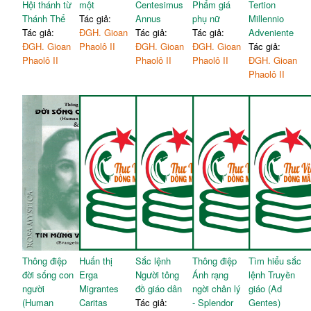
Hội thánh từ
một
Centesimus
Phẩm giá
Tertion
Thánh Thể
Tác giả:
Annus
phụ nữ
Millennio
Tác giả:
ĐGH. Gioan
Tác giả:
Tác giả:
Adveniente
ĐGH. Gioan
Phaolô II
ĐGH. Gioan
ĐGH. Gioan
Tác giả:
Phaolô II
Phaolô II
Phaolô II
ĐGH. Gioan
Phaolô II
Thông điệp
Huấn thị
Sắc lệnh
Thông điệp
Tìm hiểu sắc
đời sống con
Erga
Người tông
Ánh rạng
lệnh Truyền
người
Migrantes
đồ giáo dân
ngời chân lý
giáo (Ad
(Human
Caritas
Tác giả:
- Splendor
Gentes)