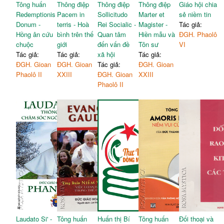
Tông huấn
Thông điệp
Thông điệp
Thông điệp
Giáo hội chia
Redemptionis
Pacem in
Sollicitudo
Marter et
sẻ niềm tin
Donum -
terris - Hoà
Rei Socialic -
Magister -
Tác giả:
Hồng ân cứu
bình trên thế
Quan tâm
Hiền mẫu và
ĐGH. Phaolô
chuộc
giới
đến vấn đề
Tôn sư
VI
Tác giả:
Tác giả:
xã hội
Tác giả:
ĐGH. Gioan
ĐGH. Gioan
Tác giả:
ĐGH. Gioan
Phaolô II
XXIII
ĐGH. Gioan
XXIII
Phaolô II
Laudato Si' -
Tông huấn
Huấn thị Bí
Tông huấn
Đối thoại và