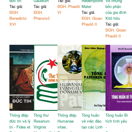
đức tin
Gaudium
Tác giả:
Redemptoris
Về những
Tác giả:
Tác giả:
ĐGH. Phaolô
Mater
bổn phận
ĐGH.
ĐGH.
VI
Tác giả:
của gia đình
Benedicto
Phanxicô
ĐGH. Gioan
Kitô hữu
XVI
Phaolô II
Tác giả:
ĐGH. Gioan
Phaolô II
Thông điệp
Tông thư
Thông điệp
Tông huấn
Tông huấn Bí
đức tin và lý
Rosarium
Humanae
về việc đào
tích tình yêu
trí - Fides et
Virginis
vitae,
tạo các Linh
-