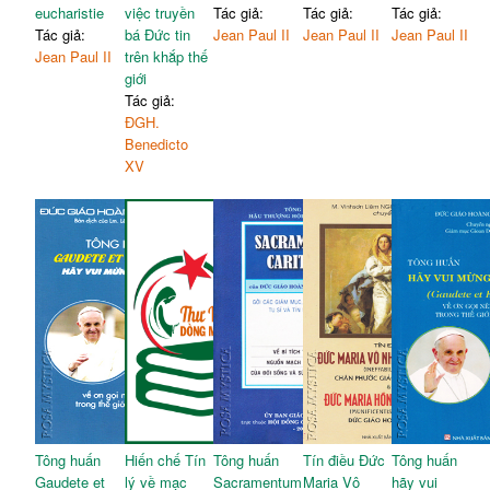
eucharistie
việc truyền
Tác giả:
Tác giả:
Tác giả:
Tác giả:
bá Đức tin
Jean Paul II
Jean Paul II
Jean Paul II
Jean Paul II
trên khắp thế
giới
Tác giả:
ĐGH.
Benedicto
XV
Tông huấn
Hiến chế Tín
Tông huấn
Tín điều Đức
Tông huấn
Gaudete et
lý về mạc
Sacramentum
Maria Vô
hãy vui