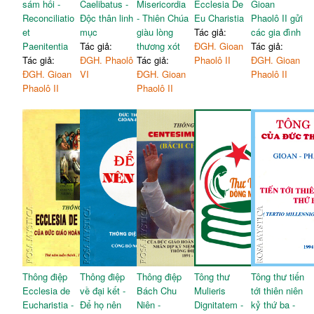
sám hối -
Caelibatus -
Misericordia
Ecclesia De
Gioan
Reconciliatio
Độc thân linh
- Thiên Chúa
Eu Charistia
Phaolô II gửi
et
mục
giàu lòng
Tác giả:
các gia đình
Paenitentia
Tác giả:
thương xót
ĐGH. Gioan
Tác giả:
Tác giả:
ĐGH. Phaolô
Tác giả:
Phaolô II
ĐGH. Gioan
ĐGH. Gioan
VI
ĐGH. Gioan
Phaolô II
Phaolô II
Phaolô II
Thông điệp
Thông điệp
Thông điệp
Tông thư
Tông thư tiến
Ecclesia de
về đại kết -
Bách Chu
Mulieris
tới thiên niên
Eucharistia -
Để họ nên
Niên -
Dignitatem -
kỷ thứ ba -