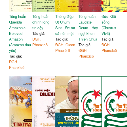
Tông huấn
Tông huấn
Thông điệp
Tông huấn
Đức Kitô
Querida
chính lòng
Ut Unum
Laudate
sống
Amazonia
tin cậy
Sint - Để tất
Deum - Hãy
(Christus
Beloved
Tác giả:
cả nên một
ngợi khen
Vivit)
Amazon
ĐGH.
Tác giả:
Thiên Chúa
Tác giả:
(Amazon dấu
Phanxicô
ĐGH. Gioan
Tác giả:
ĐGH.
yêu)
Phaolô II
ĐGH.
Phanxicô
Tác giả:
Phanxicô
ĐGH.
Phanxicô