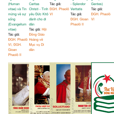
(Human
Caritas
Tác giả:
- Splendor
Gentes)
vitae) và Tin
Christi - Tình
ĐGH. Phaolô
Veritatis
Tác giả:
mừng về sự
yêu Đức Kitô
VI
Tác giả:
ĐGH. Phaolô
sống
dành cho di
ĐGH. Gioan
VI
(Evangelium
dân
Phaolô II
vitae)
Tác giả:
Hội
Tác giả:
Đồng Giáo
ĐGH. Phaolô
Hoàng về
VI, ĐGH.
Mục vụ Di
Gioan
dân
Phaolô II