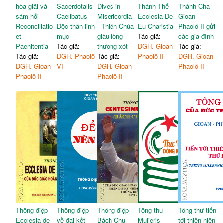
hòa giải và
Sacerdotalis
Dives in
Thánh Thể -
Thánh Cha
sám hối -
Caelibatus -
Misericordia
Ecclesia De
Gioan
Reconciliatio
Độc thân linh
- Thiên Chúa
Eu Charistia
Phaolô II gửi
et
mục
giàu lòng
Tác giả:
các gia đình
Paenitentia
Tác giả:
thương xót
ĐGH. Gioan
Tác giả:
Tác giả:
ĐGH. Phaolô
Tác giả:
Phaolô II
ĐGH. Gioan
ĐGH. Gioan
VI
ĐGH. Gioan
Phaolô II
Phaolô II
Phaolô II
Thông điệp
Thông điệp
Thông điệp
Tông thư
Tông thư tiến
Ecclesia de
về đại kết -
Bách Chu
Mulieris
tới thiên niên