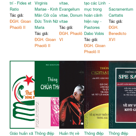
trí - Fides et
Virginis
vitae,
tạo các Linh
-
Ratio
Mariae - Kinh
Evangelium
mục trong
Sacramentum
Tác giả:
Mân Côi của
vitae, Donum
hoàn cảnh
Caritatis
ĐGH. Gioan
Đức Trinh Nữ
vitae
hiện nay -
Tác giả:
Phaolô II
Maria
Tác giả:
Pastores
ĐGH.
Tác giả:
ĐGH. Phaolô
Dabo Vobis
Benedicto
ĐGH. Gioan
VI
Tác giả:
XVI
Phaolô II
ĐGH. Gioan
Phaolô II
Giáo huấn xã
Thông điệp
Huấn thị về
Thông điệp
Thông điệp