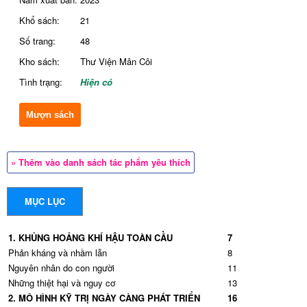
Khổ sách:
21
Số trang:
48
Kho sách:
Thư Viện Mân Côi
Tình trạng:
Hiện có
Mượn sách
» Thêm vào danh sách tác phẩm yêu thích
MỤC LỤC
1. KHỦNG HOẢNG KHÍ HẬU TOÀN CẦU
7
Phản kháng và nhầm lẫn
8
Nguyên nhân do con người
11
Những thiệt hại và nguy cơ
13
2. MÔ HÌNH KỸ TRỊ NGÀY CÀNG PHÁT TRIỂN
16