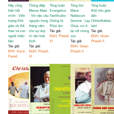
Hãy cống
Thông điệp
Tông huấn
Tông thư
Tông huấn
hiến hết
Mense Maio
Evangelica
Mane
Kitô hữu giáo
mình - Viễn
- Về việc cầu
Testificatio -
Nobiscum
dân -
tượng Kitô
nguyện trong
Chứng tá
Domine - Lạy
Chiristifideles
giáo về thể
tháng năm
Phúc âm
Chúa, xin ở
laici
thao và con
cho sự duy
Tác giả:
lại với chúng
Tác giả:
người nhân
trì nền hoà
ĐGH. Phaolô
con
ĐGH. Gioan
bản
bình
VI
Tác giả:
Phaolô II
Tác giả:
Tác giả:
ĐGH. Gioan
ĐHY. Kevin
ĐGH. Phaolô
Phaolô II
Farrell
VI