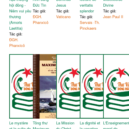
hội đồng -
Đức Tin
Jesus
veritatis
Divine
Niềm vui yêu
Tác giả:
Tác giả:
splendor
Tác giả:
thương
ĐGH.
Vaticano
Tác giả:
Jean Paul II
(Amoris
Phanxicô
Servais -Th.
Laetitia)
Pinckaers
Tác giả:
ĐGH.
Phanxicô
Le mystère
Tông thư
La Mission
La dignité et
L'Enseignemen
et le culte de
Maximum
du Christ
la vocation
moral de