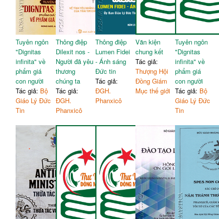
Tuyên ngôn
Thông điệp
Thông điệp
Văn kiện
Tuyên ngôn
"Dignitas
Dilexit nos -
Lumen Fidei
chung kết
"Dignitas
infinita" về
Người đã yêu
- Ánh sáng
Tác giả:
infinita" về
phẩm giá
thương
Đức tin
Thượng Hội
phẩm giá
con người
chúng ta
Tác giả:
Đồng Giám
con người
Tác giả:
Bộ
Tác giả:
ĐGH.
Mục thế giới
Tác giả:
Bộ
Giáo Lý Đức
ĐGH.
Phanxicô
Giáo Lý Đức
Tin
Phanxicô
Tin