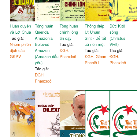
Huấn quyền
Tông huấn
Tông huấn
Thông điệp
Đức Kitô
và Lời Chúa
Querida
chính lòng
Ut Unum
sống
Tác giả:
Amazonia
tin cậy
Sint - Để tất
(Christus
Nhóm phiên
Beloved
Tác giả:
cả nên một
Vivit)
dịch các
Amazon
ĐGH.
Tác giả:
Tác giả:
GKPV
(Amazon dấu
Phanxicô
ĐGH. Gioan
ĐGH.
yêu)
Phaolô II
Phanxicô
Tác giả:
ĐGH.
Phanxicô