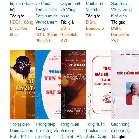
hội của Giáo
về Chúa
Quyền bính
Caritas in
Spe Salvi -
hội
Thánh Thần -
và Vâng
Veritate
Về hy vọng
Tác giả:
Dominum et
phục
Tác giả:
Kitô giáo
HĐGH. Công
Vivificantem
Tác giả:
ĐGH.
Tác giả:
lý và Hòa
Tác giả:
ĐGH.
Benedicto
ĐGH.
bình
ĐGH. Gioan
Benedicto
XVI
Benedicto
Phaolô II
XVI
XVI
Thông điệp
Thông điệp
Tông huấn
Tông huấn
Các thông
Deus Caritas
Tin mừng về
Verbum
Ecclesia in
điệp xã hội
Est (Thiên
sự sống
Domini - Về
Asia - Giáo
Tác giả: