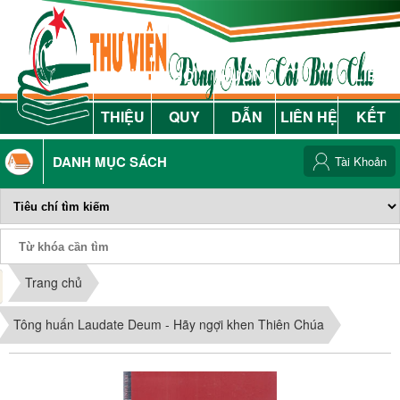
GIỚI
NỘI
HƯỚNG
LIÊN
THIỆU
QUY
DẪN
LIÊN HỆ
KẾT
DANH MỤC SÁCH
Tài Khoản
Phiếu Sách
Trang chủ
Tông huấn Laudate Deum - Hãy ngợi khen Thiên Chúa