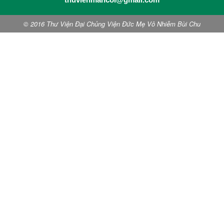
© 2016 Thư Viện Đại Chủng Viện Đức Mẹ Vô Nhiễm Bùi Chu