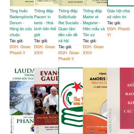
Tông huấn
Thông điệp
Thông điệp
Thông điệp
Giáo hội chia
Redemptionis
Pacem in
Sollicitudo
Marter et
sẻ niềm tin
Donum -
terris - Hoà
Rei Socialic -
Magister -
Tác giả:
Hồng ân cứu
bình trên thế
Quan tâm
Hiền mẫu và
ĐGH. Phaolô
chuộc
giới
đến vấn đề
Tôn sư
VI
Tác giả:
Tác giả:
xã hội
Tác giả:
ĐGH. Gioan
ĐGH. Gioan
Tác giả:
ĐGH. Gioan
Phaolô II
XXIII
ĐGH. Gioan
XXIII
Phaolô II