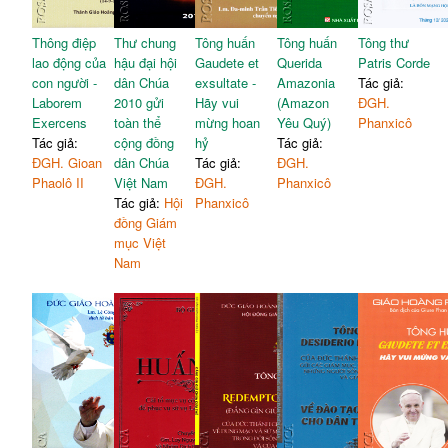
Thông điệp
Thư chung
Tông huấn
Tông huấn
Tông thư
lao động của
hậu đại hội
Gaudete et
Querida
Patris Corde
con người -
dân Chúa
exsultate -
Amazonia
Tác giả:
Laborem
2010 gửi
Hãy vui
(Amazon
ĐGH.
Exercens
toàn thể
mừng hoan
Yêu Quý)
Phanxicô
Tác giả:
cộng đồng
hỷ
Tác giả:
ĐGH. Gioan
dân Chúa
Tác giả:
ĐGH.
Phaolô II
Việt Nam
ĐGH.
Phanxicô
Tác giả:
Hội
Phanxicô
đồng Giám
mục Việt
Nam