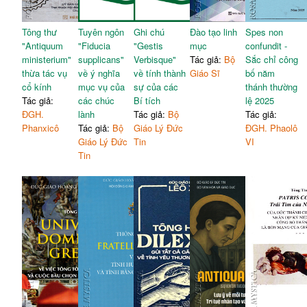
Tông thư
Tuyên ngôn
Ghi chú
Đào tạo linh
Spes non
"Antiquum
"Fiducia
"Gestis
mục
confundit -
ministerium"
supplicans"
Verbisque"
Tác giả:
Bộ
Sắc chỉ công
thừa tác vụ
về ý nghĩa
về tính thành
Giáo Sĩ
bố năm
cổ kính
mục vụ của
sự của các
thánh thường
Tác giả:
các chúc
Bí tích
lệ 2025
ĐGH.
lành
Tác giả:
Bộ
Tác giả:
Phanxicô
Tác giả:
Bộ
Giáo Lý Đức
ĐGH. Phaolô
Giáo Lý Đức
Tin
VI
Tin