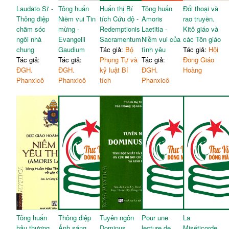
Laudato Si' -
Tông huấn
Huấn thị Bí
Tông huấn
Đối thoại và
Thông điệp
Niềm vui Tin
tích Cứu độ -
Amoris
rao truyền.
chăm sóc
mừng -
Redemptionis
Laetitia -
Kitô giáo và
ngôi nhà
Evangelii
Sacramentum
Niềm vui của
các Tôn giáo
chung
Gaudium
Tác giả:
Bộ
tình yêu
Tác giả:
Hội
Tác giả:
Tác giả:
Phụng Tự và
Tác giả:
Đồng Giáo
ĐGH.
ĐGH.
kỷ luật Bí
ĐGH.
Hoàng
Phanxicô
Phanxicô
tích
Phanxicô
Tông huấn
Thông điệp
Tuyên ngôn
Pour une
La
hậu thượng
Ánh sáng
Dominus
lecture de
Miséticorde