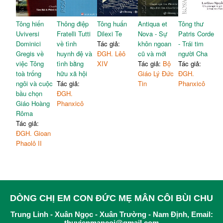
Tông hiến
Thông điệp
Tông huấn
Antiqua et
Tông thư
Uviversi
Fratelli Tutti
Dilexi Te
Nova - Sự
Patris Corde
Dominici
về tình
Tác giả:
khôn ngoan
- Trái tim
Gregis về
huynh đệ và
ĐGH. Lêô
cũ và mới
người Cha
việc Tông
tình bằng
XIV
Tác giả:
Bộ
Tác giả:
toà trống
hữu xã hội
Giáo Lý Đức
ĐGH.
ngôi và cuộc
Tác giả:
Tin
Phanxicô
bầu chọn
ĐGH.
Giáo Hoàng
Phanxicô
Rôma
Tác giả:
ĐGH. Gioan
Phaolô II
DÒNG CHỊ EM CON ĐỨC MẸ MÂN CÔI BÙI CHU
Trung Linh - Xuân Ngọc - Xuân Trường - Nam Định, Email:
thuvienmancoi@gmail.com