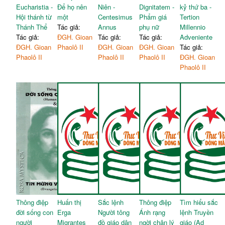
Eucharistia -
Để họ nên
Niên -
Dignitatem -
kỷ thứ ba -
Hội thánh từ
một
Centesimus
Phẩm giá
Tertion
Thánh Thể
Tác giả:
Annus
phụ nữ
Millennio
Tác giả:
ĐGH. Gioan
Tác giả:
Tác giả:
Adveniente
ĐGH. Gioan
Phaolô II
ĐGH. Gioan
ĐGH. Gioan
Tác giả:
Phaolô II
Phaolô II
Phaolô II
ĐGH. Gioan
Phaolô II
Thông điệp
Huấn thị
Sắc lệnh
Thông điệp
Tìm hiểu sắc
đời sống con
Erga
Người tông
Ánh rạng
lệnh Truyền
người
Migrantes
đồ giáo dân
ngời chân lý
giáo (Ad