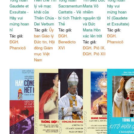
Gaudete et
lý về mạc
Sacramentum
Maria Vô
hãy vui
Exsultate -
khải của
Caritatis - Về
nhiễm
mừng hoan
Hãy vui
Thiên Chúa -
bí tích Thánh
nguyên tội
hỉ (Gaudete
mừng hoan
Dei Verbum
Thể
và Đức
et Exsultate)
hỉ
Tác giả:
Ủy
Tác giả:
Maria Hồn
Tác giả:
Tác giả:
ban Giáo lý
ĐGH.
xác lên trời
ĐGH.
ĐGH.
Đức tin, Hội
Benedicto
Tác giả:
Phanxicô
Phanxicô
đồng Giám
XVI
ĐGH. Piô IX,
mục Việt
ĐGH. Piô XII
Nam