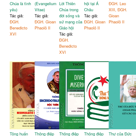
Chúa là tình
(Evangelium
Lời Thiên
hội tại Á
ĐGH. Leo
yêu)
Vitae)
Chúa trong
Châu
XIII, ĐGH.
Tác giả:
Tác giả:
đời sống và
Tác giả:
Gioan
ĐGH.
ĐGH. Gioan
sứ mạng của
ĐGH. Gioan
Phaolô II
Benedicto
Phaolô II
Giáo hội
Phaolô II
XVI
Tác giả:
ĐGH.
Benedicto
XVI
Tông huấn
Thông điệp
Thông điệp
Thông điệp
Thư của Đức