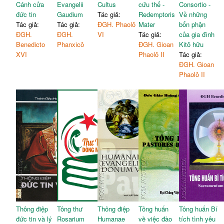
Cánh cửa
Evangelii
Cultus
cứu thế -
Consortio -
đức tin
Gaudium
Tác giả:
Redemptoris
Về những
Tác giả:
Tác giả:
ĐGH. Phaolô
Mater
bổn phận
ĐGH.
ĐGH.
VI
Tác giả:
của gia đình
Benedicto
Phanxicô
ĐGH. Gioan
Kitô hữu
XVI
Phaolô II
Tác giả:
ĐGH. Gioan
Phaolô II
Thông điệp
Tông thư
Thông điệp
Tông huấn
Tông huấn Bí
đức tin và lý
Rosarium
Humanae
về việc đào
tích tình yêu