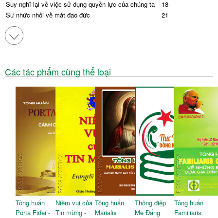
Suy nghĩ lại về việc sử dụng quyền lực của chúng ta
18
Sự nhức nhối về mặt đạo đức
21
3. SỰ YẾU KÉM CỦA NỀN CHÍNH TRỊ QUỐC TẾ
24
Tái cầu trúc chủ nghĩa đa phương
25
4. HỘI NGHỊ VỀ KHÍ HẬU: TIẾN TRIỂN VÀ THẤT BẠI
30
5. CHỜ MONG GÌ TỪ COP28 DUBAI?
35
6. CÁC ĐỘNG LỰC TINH THẦN
40
Các tác phẩm cùng thể loại
Trong ánh sáng đức tin
40
Hành trình trong sự hiệp thông và dấn thân
42
Tông huấn
Niềm vui của
Tông huấn
Thông điệp
Tông huấn
Porta Fidei -
Tin mừng -
Marialis
Mẹ Đấng
Familiaris