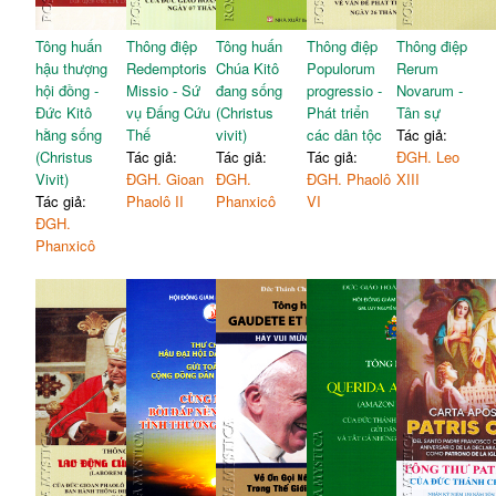
Tông huấn
Thông điệp
Tông huấn
Thông điệp
Thông điệp
hậu thượng
Redemptoris
Chúa Kitô
Populorum
Rerum
hội đồng -
Missio - Sứ
đang sống
progressio -
Novarum -
Đức Kitô
vụ Đấng Cứu
(Christus
Phát triển
Tân sự
hằng sống
Thế
vivit)
các dân tộc
Tác giả:
(Christus
Tác giả:
Tác giả:
Tác giả:
ĐGH. Leo
Vivit)
ĐGH. Gioan
ĐGH.
ĐGH. Phaolô
XIII
Tác giả:
Phaolô II
Phanxicô
VI
ĐGH.
Phanxicô