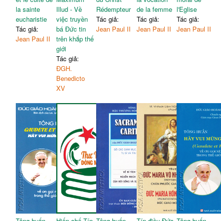
la sainte
Illud - Về
Rédempteur
de la femme
l'Eglise
eucharistie
việc truyền
Tác giả:
Tác giả:
Tác giả:
Tác giả:
bá Đức tin
Jean Paul II
Jean Paul II
Jean Paul II
Jean Paul II
trên khắp thế
giới
Tác giả:
ĐGH.
Benedicto
XV
Tông huấn
Hiến chế Tín
Tông huấn
Tín điều Đức
Tông huấn