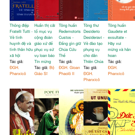
Thông điệp
Huấn thị cải
Tông huấn
Tông thư
Tông huấn
Fratelli Tutti -
tổ mục vụ
Redemotoris
Desiderio
Gaudete et
Về tình
cộng đoàn
Custos -
Desideravi -
exsultate -
huynh đệ và
giáo xứ để
Đấng gìn giữ
Về đào tạo
Hãy vui
tình thân hữu
phục vụ sứ
Chúa Cứu
phụng vụ
mừng và hân
xã hội
vụ loan báo
Thế
cho dân
hoan
Tác giả:
Tin mừng
Tác giả:
Thiên Chúa
Tác giả:
ĐGH.
Tác giả:
Bộ
ĐGH. Gioan
Tác giả:
ĐGH.
Phanxicô
Giáo Sĩ
Phaolô II
ĐGH.
Phanxicô
Phanxicô