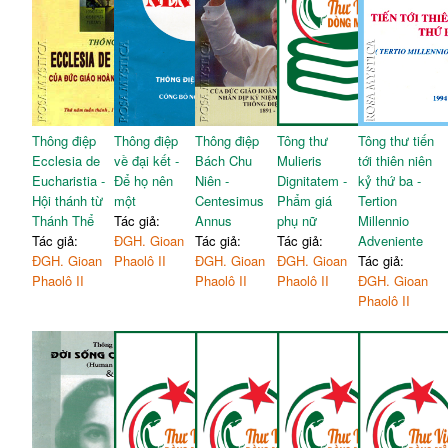
Thông điệp
Thông điệp
Thông điệp
Tông thư
Tông thư tiến
Ecclesia de
về đại kết -
Bách Chu
Mulieris
tới thiên niên
Eucharistia -
Để họ nên
Niên -
Dignitatem -
kỷ thứ ba -
Hội thánh từ
một
Centesimus
Phẩm giá
Tertion
Thánh Thể
Tác giả:
Annus
phụ nữ
Millennio
Tác giả:
ĐGH. Gioan
Tác giả:
Tác giả:
Adveniente
ĐGH. Gioan
Phaolô II
ĐGH. Gioan
ĐGH. Gioan
Tác giả:
Phaolô II
Phaolô II
Phaolô II
ĐGH. Gioan
Phaolô II