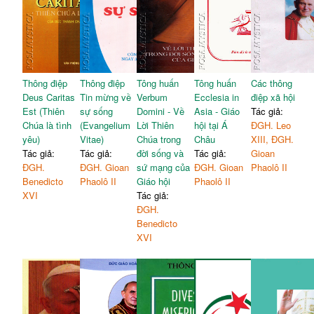
Thông điệp
Thông điệp
Tông huấn
Tông huấn
Các thông
Deus Caritas
Tin mừng về
Verbum
Ecclesia in
điệp xã hội
Est (Thiên
sự sống
Domini - Về
Asia - Giáo
Tác giả:
Chúa là tình
(Evangelium
Lời Thiên
hội tại Á
ĐGH. Leo
yêu)
Vitae)
Chúa trong
Châu
XIII, ĐGH.
Tác giả:
Tác giả:
đời sống và
Tác giả:
Gioan
ĐGH.
ĐGH. Gioan
sứ mạng của
ĐGH. Gioan
Phaolô II
Benedicto
Phaolô II
Giáo hội
Phaolô II
XVI
Tác giả:
ĐGH.
Benedicto
XVI