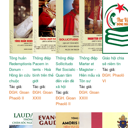
Tông huấn
Thông điệp
Thông điệp
Thông điệp
Giáo hội chia
Redemptionis
Pacem in
Sollicitudo
Marter et
sẻ niềm tin
Donum -
terris - Hoà
Rei Socialic -
Magister -
Tác giả:
Hồng ân cứu
bình trên thế
Quan tâm
Hiền mẫu và
ĐGH. Phaolô
chuộc
giới
đến vấn đề
Tôn sư
VI
Tác giả:
Tác giả:
xã hội
Tác giả:
ĐGH. Gioan
ĐGH. Gioan
Tác giả:
ĐGH. Gioan
Phaolô II
XXIII
ĐGH. Gioan
XXIII
Phaolô II