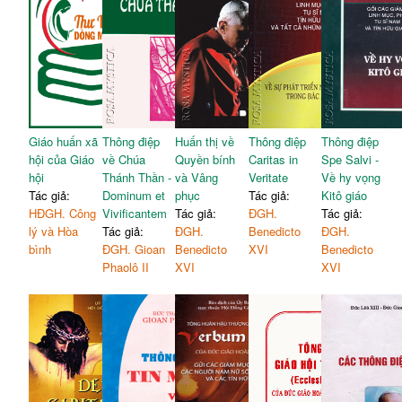
Giáo huấn xã
Thông điệp
Huấn thị về
Thông điệp
Thông điệp
hội của Giáo
về Chúa
Quyền bính
Caritas in
Spe Salvi -
hội
Thánh Thần -
và Vâng
Veritate
Về hy vọng
Tác giả:
Dominum et
phục
Tác giả:
Kitô giáo
HĐGH. Công
Vivificantem
Tác giả:
ĐGH.
Tác giả:
lý và Hòa
Tác giả:
ĐGH.
Benedicto
ĐGH.
bình
ĐGH. Gioan
Benedicto
XVI
Benedicto
Phaolô II
XVI
XVI