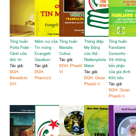
Tông huấn
Niềm vui của
Tông huấn
Thông điệp
Tông huấn
Porta Fidei -
Tin mừng -
Marialis
Mẹ Đấng
Familiaris
Cánh cửa
Evangelii
Cultus
cứu thế -
Consortio -
đức tin
Gaudium
Tác giả:
Redemptoris
Về những
Tác giả:
Tác giả:
ĐGH. Phaolô
Mater
bổn phận
ĐGH.
ĐGH.
VI
Tác giả:
của gia đình
Benedicto
Phanxicô
ĐGH. Gioan
Kitô hữu
XVI
Phaolô II
Tác giả:
ĐGH. Gioan
Phaolô II