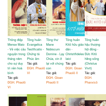
Thông điệp
Tông huấn
Tông thư
Tông huấn
Tông huấn
Mense Maio
Evangelica
Mane
Kitô hữu giáo
hậu thượng
- Về việc cầu
Testificatio -
Nobiscum
dân -
hội đồng -
nguyện trong
Chứng tá
Domine - Lạy
Chiristifideles
Đức Kitô
tháng năm
Phúc âm
Chúa, xin ở
laici
hằng sống
cho sự duy
Tác giả:
lại với chúng
Tác giả:
(Christus
trì nền hoà
ĐGH. Phaolô
con
ĐGH. Gioan
Vivit)
bình
VI
Tác giả:
Phaolô II
Tác giả:
Tác giả:
ĐGH. Gioan
ĐGH.
ĐGH. Phaolô
Phaolô II
Phanxicô
VI