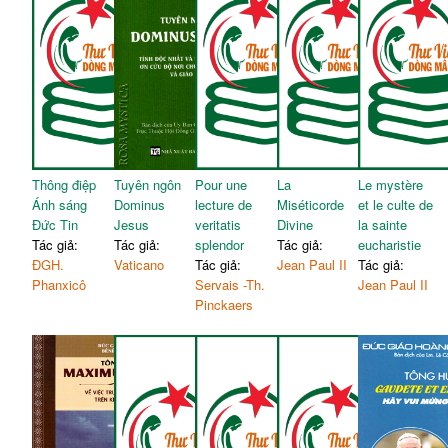
Thông điệp
Tuyên ngôn
Pour une
La
Le mystère
Ánh sáng
Dominus
lecture de
Miséticorde
et le culte de
Đức Tin
Jesus
veritatis
Divine
la sainte
Tác giả:
Tác giả:
splendor
Tác giả:
eucharistie
ĐGH.
Vaticano
Tác giả:
Jean Paul II
Tác giả:
Phanxicô
Servais -Th.
Jean Paul II
Pinckaers