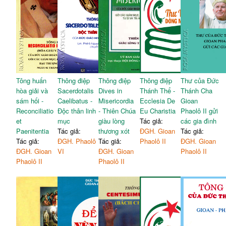
Tông huấn
Thông điệp
Thông điệp
Thông điệp
Thư của Đức
hòa giải và
Sacerdotalis
Dives in
Thánh Thể -
Thánh Cha
sám hối -
Caelibatus -
Misericordia
Ecclesia De
Gioan
Reconciliatio
Độc thân linh
- Thiên Chúa
Eu Charistia
Phaolô II gửi
et
mục
giàu lòng
Tác giả:
các gia đình
Paenitentia
Tác giả:
thương xót
ĐGH. Gioan
Tác giả:
Tác giả:
ĐGH. Phaolô
Tác giả:
Phaolô II
ĐGH. Gioan
ĐGH. Gioan
VI
ĐGH. Gioan
Phaolô II
Phaolô II
Phaolô II