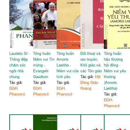
Laudato Si' -
Tông huấn
Tông huấn
Đối thoại và
Tông huấn
Thông điệp
Niềm vui Tin
Amoris
rao truyền.
hậu thượng
chăm sóc
mừng -
Laetitia -
Kitô giáo và
hội đồng -
ngôi nhà
Evangelii
Niềm vui của
các Tôn giáo
Niềm vui yêu
chung
Gaudium
tình yêu
Tác giả:
Hội
thương
Tác giả:
Tác giả:
Tác giả:
Đồng Giáo
(Amoris
ĐGH.
ĐGH.
ĐGH.
Hoàng
Laetitia)
Phanxicô
Phanxicô
Phanxicô
Tác giả:
ĐGH.
Phanxicô