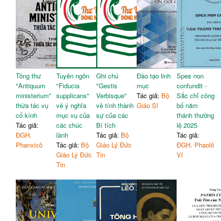
Tông thư
Tuyên ngôn
Ghi chú
Đào tạo linh
Spes non
"Antiquum
"Fiducia
"Gestis
mục
confundit -
ministerium"
supplicans"
Verbisque"
Tác giả:
Bộ
Sắc chỉ công
thừa tác vụ
về ý nghĩa
về tính thành
Giáo Sĩ
bố năm
cổ kính
mục vụ của
sự của các
thánh thường
Tác giả:
các chúc
Bí tích
lệ 2025
ĐGH.
lành
Tác giả:
Bộ
Tác giả:
Phanxicô
Tác giả:
Bộ
Giáo Lý Đức
ĐGH. Phaolô
Giáo Lý Đức
Tin
VI
Tin