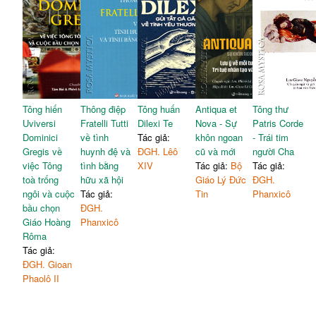
Tông hiến
Thông điệp
Tông huấn
Antiqua et
Tông thư
Uviversi
Fratelli Tutti
Dilexi Te
Nova - Sự
Patris Corde
Dominici
về tình
Tác giả:
khôn ngoan
- Trái tim
Gregis về
huynh đệ và
ĐGH. Lêô
cũ và mới
người Cha
việc Tông
tình bằng
XIV
Tác giả:
Bộ
Tác giả:
toà trống
hữu xã hội
Giáo Lý Đức
ĐGH.
ngôi và cuộc
Tác giả:
Tin
Phanxicô
bầu chọn
ĐGH.
Giáo Hoàng
Phanxicô
Rôma
Tác giả:
ĐGH. Gioan
Phaolô II