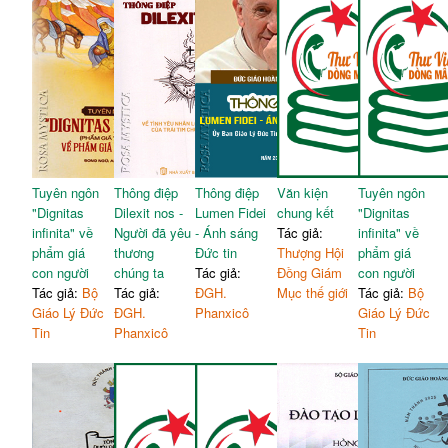
Tuyên ngôn
Thông điệp
Thông điệp
Văn kiện
Tuyên ngôn
"Dignitas
Dilexit nos -
Lumen Fidei
chung kết
"Dignitas
infinita" về
Người đã yêu
- Ánh sáng
Tác giả:
infinita" về
phẩm giá
thương
Đức tin
Thượng Hội
phẩm giá
con người
chúng ta
Tác giả:
Đồng Giám
con người
Tác giả:
Bộ
Tác giả:
ĐGH.
Mục thế giới
Tác giả:
Bộ
Giáo Lý Đức
ĐGH.
Phanxicô
Giáo Lý Đức
Tin
Phanxicô
Tin