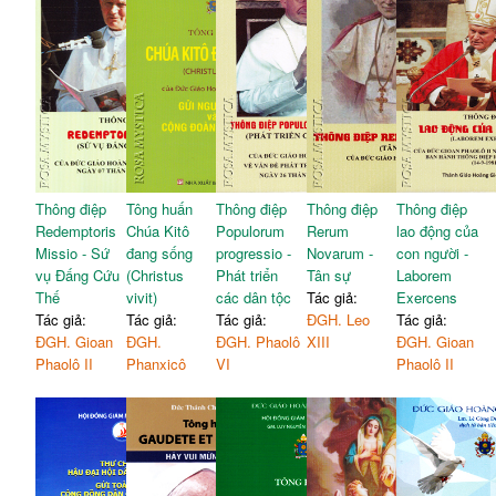
Thông điệp
Tông huấn
Thông điệp
Thông điệp
Thông điệp
Redemptoris
Chúa Kitô
Populorum
Rerum
lao động của
Missio - Sứ
đang sống
progressio -
Novarum -
con người -
vụ Đấng Cứu
(Christus
Phát triển
Tân sự
Laborem
Thế
vivit)
các dân tộc
Tác giả:
Exercens
Tác giả:
Tác giả:
Tác giả:
ĐGH. Leo
Tác giả:
ĐGH. Gioan
ĐGH.
ĐGH. Phaolô
XIII
ĐGH. Gioan
Phaolô II
Phanxicô
VI
Phaolô II