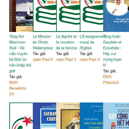
Tông thư
La Mission
La dignité et
L'Enseignement
Tông huấn
Maximum
du Christ
la vocation
moral de
Gaudete et
Illud - Về
Rédempteur
de la femme
l'Eglise
Exsultate -
việc truyền
Tác giả:
Tác giả:
Tác giả:
Hãy vui
bá Đức tin
Jean Paul II
Jean Paul II
Jean Paul II
mừng hoan
trên khắp thế
hỉ
giới
Tác giả:
Tác giả:
ĐGH.
ĐGH.
Phanxicô
Benedicto
XV