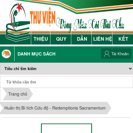
GIỚI
NỘI
HƯỚNG
LIÊN
THIỆU
QUY
DẪN
LIÊN HỆ
KẾT
DANH MỤC SÁCH
Tài Khoản
Phiếu Sách
Trang chủ
Huấn thị Bí tích Cứu độ - Redemptionis Sacramentum