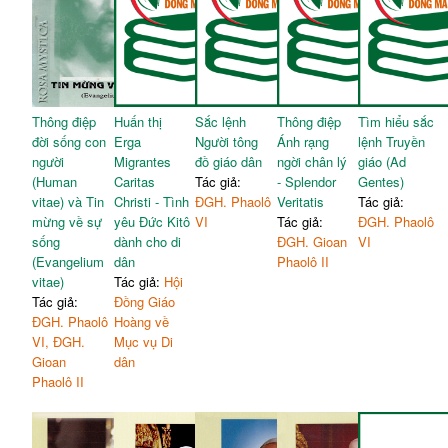
Thông điệp
Huấn thị
Sắc lệnh
Thông điệp
Tìm hiểu sắc
đời sống con
Erga
Người tông
Ánh rạng
lệnh Truyền
người
Migrantes
đồ giáo dân
ngời chân lý
giáo (Ad
(Human
Caritas
Tác giả:
- Splendor
Gentes)
vitae) và Tin
Christi - Tình
ĐGH. Phaolô
Veritatis
Tác giả:
mừng về sự
yêu Đức Kitô
VI
Tác giả:
ĐGH. Phaolô
sống
dành cho di
ĐGH. Gioan
VI
(Evangelium
dân
Phaolô II
vitae)
Tác giả:
Hội
Tác giả:
Đồng Giáo
ĐGH. Phaolô
Hoàng về
VI, ĐGH.
Mục vụ Di
Gioan
dân
Phaolô II