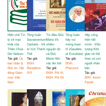
Hiến chế Tín
Tông huấn
Tín điều Đức
Tông huấn
Hãy cống
lý về mạc
Sacramentum
Maria Vô
hãy vui
hiến hết
khải của
Caritatis - Về
nhiễm
mừng hoan
mình - Viễn
Thiên Chúa -
bí tích Thánh
nguyên tội
hỉ (Gaudete
tượng Kitô
Dei Verbum
Thể
và Đức
et Exsultate)
giáo về thể
Tác giả:
Ủy
Tác giả:
Maria Hồn
Tác giả:
thao và con
ban Giáo lý
ĐGH.
xác lên trời
ĐGH.
người nhân
Đức tin, Hội
Benedicto
Tác giả:
Phanxicô
bản
đồng Giám
XVI
ĐGH. Piô IX,
Tác giả:
mục Việt
ĐGH. Piô XII
ĐHY. Kevin
Nam
Farrell