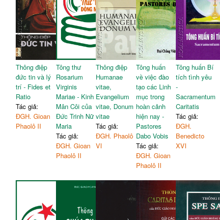
Thông điệp
Tông thư
Thông điệp
Tông huấn
Tông huấn Bí
đức tin và lý
Rosarium
Humanae
về việc đào
tích tình yêu
trí - Fides et
Virginis
vitae,
tạo các Linh
-
Ratio
Mariae - Kinh
Evangelium
mục trong
Sacramentum
Tác giả:
Mân Côi của
vitae, Donum
hoàn cảnh
Caritatis
ĐGH. Gioan
Đức Trinh Nữ
vitae
hiện nay -
Tác giả:
Phaolô II
Maria
Tác giả:
Pastores
ĐGH.
Tác giả:
ĐGH. Phaolô
Dabo Vobis
Benedicto
ĐGH. Gioan
VI
Tác giả:
XVI
Phaolô II
ĐGH. Gioan
Phaolô II