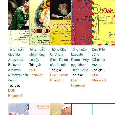
Tông huấn
Tông huấn
Thông điệp
Tông huấn
Đức Kitô
Querida
chính lòng
Ut Unum
Laudate
sống
Amazonia
tin cậy
Sint - Để tất
Deum - Hãy
(Christus
Beloved
Tác giả:
cả nên một
ngợi khen
Vivit)
Amazon
ĐGH.
Tác giả:
Thiên Chúa
Tác giả:
(Amazon dấu
Phanxicô
ĐGH. Gioan
Tác giả:
ĐGH.
yêu)
Phaolô II
ĐGH.
Phanxicô
Tác giả:
Phanxicô
ĐGH.
Phanxicô