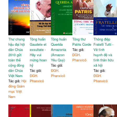
Thư chung
Tông huấn
Tông huấn
Tông thư
Thông điệp
hậu đại hội
Gaudete et
Querida
Patris Corde
Fratelli Tutti -
dân Chúa
exsultate -
Amazonia
Tác giả:
Về tình
2010 gửi
Hãy vui
(Amazon
ĐGH.
huynh đệ và
toàn thể
mừng hoan
Yêu Quý)
Phanxicô
tình thân hữu
cộng đồng
hỷ
Tác giả:
xã hội
dân Chúa
Tác giả:
ĐGH.
Tác giả:
Việt Nam
ĐGH.
Phanxicô
ĐGH.
Tác giả:
Hội
Phanxicô
Phanxicô
đồng Giám
mục Việt
Nam