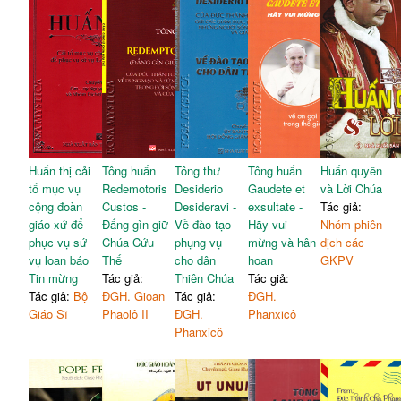
Huấn thị cải
Tông huấn
Tông thư
Tông huấn
Huấn quyền
tổ mục vụ
Redemotoris
Desiderio
Gaudete et
và Lời Chúa
cộng đoàn
Custos -
Desideravi -
exsultate -
Tác giả:
giáo xứ để
Đấng gìn giữ
Về đào tạo
Hãy vui
Nhóm phiên
phục vụ sứ
Chúa Cứu
phụng vụ
mừng và hân
dịch các
vụ loan báo
Thế
cho dân
hoan
GKPV
Tin mừng
Tác giả:
Thiên Chúa
Tác giả:
Tác giả:
Bộ
ĐGH. Gioan
Tác giả:
ĐGH.
Giáo Sĩ
Phaolô II
ĐGH.
Phanxicô
Phanxicô