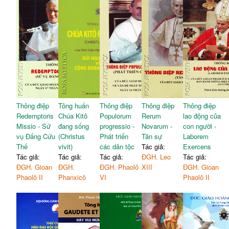
Thông điệp
Tông huấn
Thông điệp
Thông điệp
Thông điệp
Redemptoris
Chúa Kitô
Populorum
Rerum
lao động của
Missio - Sứ
đang sống
progressio -
Novarum -
con người -
vụ Đấng Cứu
(Christus
Phát triển
Tân sự
Laborem
Thế
vivit)
các dân tộc
Tác giả:
Exercens
Tác giả:
Tác giả:
Tác giả:
ĐGH. Leo
Tác giả:
ĐGH. Gioan
ĐGH.
ĐGH. Phaolô
XIII
ĐGH. Gioan
Phaolô II
Phanxicô
VI
Phaolô II