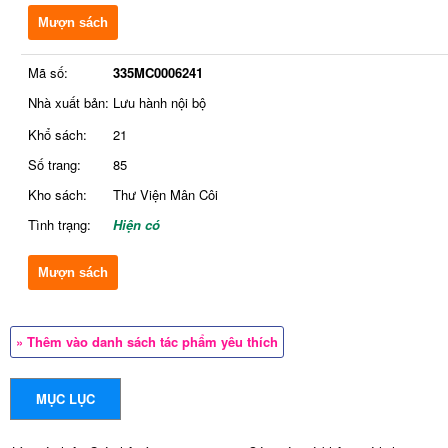
Mượn sách
Mã số:
335MC0006241
Nhà xuất bản:
Lưu hành nội bộ
Khổ sách:
21
Số trang:
85
Kho sách:
Thư Viện Mân Côi
Tình trạng:
Hiện có
Mượn sách
» Thêm vào danh sách tác phẩm yêu thích
MỤC LỤC