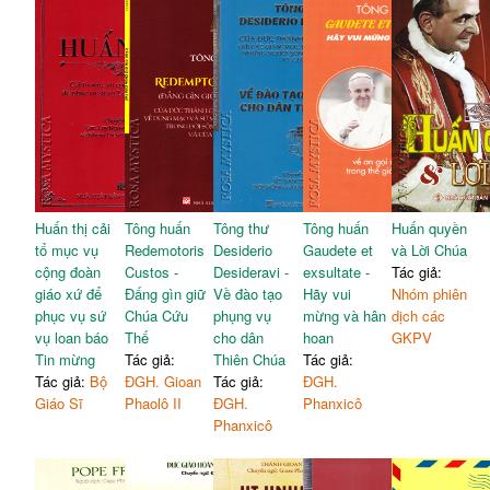
Huấn thị cải
Tông huấn
Tông thư
Tông huấn
Huấn quyền
tổ mục vụ
Redemotoris
Desiderio
Gaudete et
và Lời Chúa
cộng đoàn
Custos -
Desideravi -
exsultate -
Tác giả:
giáo xứ để
Đấng gìn giữ
Về đào tạo
Hãy vui
Nhóm phiên
phục vụ sứ
Chúa Cứu
phụng vụ
mừng và hân
dịch các
vụ loan báo
Thế
cho dân
hoan
GKPV
Tin mừng
Tác giả:
Thiên Chúa
Tác giả:
Tác giả:
Bộ
ĐGH. Gioan
Tác giả:
ĐGH.
Giáo Sĩ
Phaolô II
ĐGH.
Phanxicô
Phanxicô