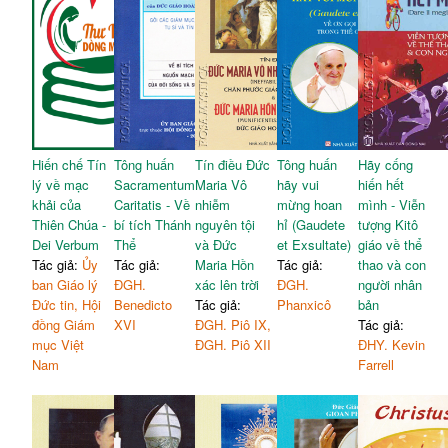
Hiến chế Tín
Tông huấn
Tín điều Đức
Tông huấn
Hãy cống
lý về mạc
Sacramentum
Maria Vô
hãy vui
hiến hết
khải của
Caritatis - Về
nhiễm
mừng hoan
mình - Viễn
Thiên Chúa -
bí tích Thánh
nguyên tội
hỉ (Gaudete
tượng Kitô
Dei Verbum
Thể
và Đức
et Exsultate)
giáo về thể
Tác giả:
Ủy
Tác giả:
Maria Hồn
Tác giả:
thao và con
ban Giáo lý
ĐGH.
xác lên trời
ĐGH.
người nhân
Đức tin, Hội
Benedicto
Tác giả:
Phanxicô
bản
đồng Giám
XVI
ĐGH. Piô IX,
Tác giả:
mục Việt
ĐGH. Piô XII
ĐHY. Kevin
Nam
Farrell