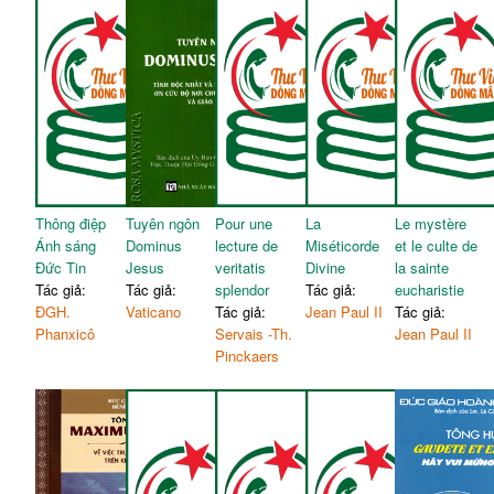
Thông điệp
Tuyên ngôn
Pour une
La
Le mystère
Ánh sáng
Dominus
lecture de
Miséticorde
et le culte de
Đức Tin
Jesus
veritatis
Divine
la sainte
Tác giả:
Tác giả:
splendor
Tác giả:
eucharistie
ĐGH.
Vaticano
Tác giả:
Jean Paul II
Tác giả:
Phanxicô
Servais -Th.
Jean Paul II
Pinckaers