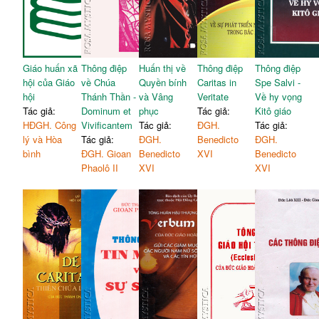
Giáo huấn xã
Thông điệp
Huấn thị về
Thông điệp
Thông điệp
hội của Giáo
về Chúa
Quyền bính
Caritas in
Spe Salvi -
hội
Thánh Thần -
và Vâng
Veritate
Về hy vọng
Tác giả:
Dominum et
phục
Tác giả:
Kitô giáo
HĐGH. Công
Vivificantem
Tác giả:
ĐGH.
Tác giả:
lý và Hòa
Tác giả:
ĐGH.
Benedicto
ĐGH.
bình
ĐGH. Gioan
Benedicto
XVI
Benedicto
Phaolô II
XVI
XVI