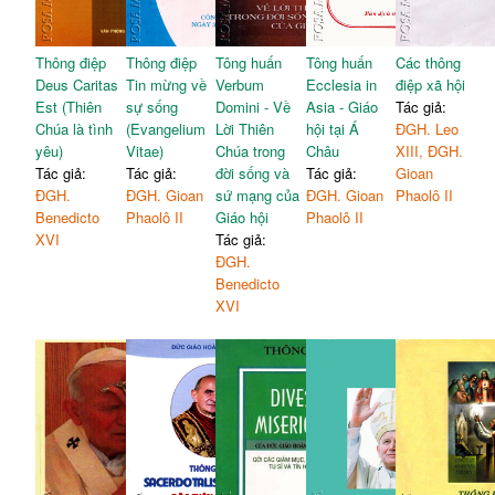
Thông điệp
Thông điệp
Tông huấn
Tông huấn
Các thông
Deus Caritas
Tin mừng về
Verbum
Ecclesia in
điệp xã hội
Est (Thiên
sự sống
Domini - Về
Asia - Giáo
Tác giả:
Chúa là tình
(Evangelium
Lời Thiên
hội tại Á
ĐGH. Leo
yêu)
Vitae)
Chúa trong
Châu
XIII, ĐGH.
Tác giả:
Tác giả:
đời sống và
Tác giả:
Gioan
ĐGH.
ĐGH. Gioan
sứ mạng của
ĐGH. Gioan
Phaolô II
Benedicto
Phaolô II
Giáo hội
Phaolô II
XVI
Tác giả:
ĐGH.
Benedicto
XVI