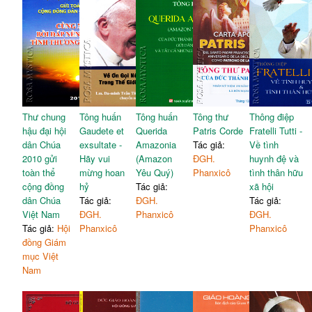
Thư chung
Tông huấn
Tông huấn
Tông thư
Thông điệp
hậu đại hội
Gaudete et
Querida
Patris Corde
Fratelli Tutti -
dân Chúa
exsultate -
Amazonia
Tác giả:
Về tình
2010 gửi
Hãy vui
(Amazon
ĐGH.
huynh đệ và
toàn thể
mừng hoan
Yêu Quý)
Phanxicô
tình thân hữu
cộng đồng
hỷ
Tác giả:
xã hội
dân Chúa
Tác giả:
ĐGH.
Tác giả:
Việt Nam
ĐGH.
Phanxicô
ĐGH.
Tác giả:
Hội
Phanxicô
Phanxicô
đồng Giám
mục Việt
Nam