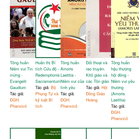
Tông huấn
Huấn thị Bí
Tông huấn
Đối thoại và
Tông huấn
Niềm vui Tin
tích Cứu độ -
Amoris
rao truyền.
hậu thượng
mừng -
Redemptionis
Laetitia -
Kitô giáo và
hội đồng -
Evangelii
Sacramentum
Niềm vui của
các Tôn giáo
Niềm vui yêu
Gaudium
Tác giả:
Bộ
tình yêu
Tác giả:
Hội
thương
Tác giả:
Phụng Tự và
Tác giả:
Đồng Giáo
(Amoris
ĐGH.
kỷ luật Bí
ĐGH.
Hoàng
Laetitia)
Phanxicô
tích
Phanxicô
Tác giả:
ĐGH.
Phanxicô