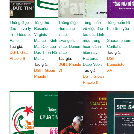
Kết luận
63
Thông điệp
Tông thư
Thông điệp
Tông huấn
Tông huấn Bí
đức tin và lý
Rosarium
Humanae
về việc đào
tích tình yêu
trí - Fides et
Virginis
vitae,
tạo các Linh
-
Ratio
Mariae - Kinh
Evangelium
mục trong
Sacramentum
Tác giả:
Mân Côi của
vitae, Donum
hoàn cảnh
Caritatis
ĐGH. Gioan
Đức Trinh Nữ
vitae
hiện nay -
Tác giả:
Phaolô II
Maria
Tác giả:
Pastores
ĐGH.
Tác giả:
ĐGH. Phaolô
Dabo Vobis
Benedicto
ĐGH. Gioan
VI
Tác giả:
XVI
Phaolô II
ĐGH. Gioan
Phaolô II