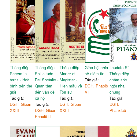
Thông điệp
Thông điệp
Thông điệp
Giáo hội chia
Laudato Si' -
Pacem in
Sollicitudo
Marter et
sẻ niềm tin
Thông điệp
terris - Hoà
Rei Socialic -
Magister -
Tác giả:
chăm sóc
bình trên thế
Quan tâm
Hiền mẫu và
ĐGH. Phaolô
ngôi nhà
giới
đến vấn đề
Tôn sư
VI
chung
Tác giả:
xã hội
Tác giả:
Tác giả:
ĐGH. Gioan
Tác giả:
ĐGH. Gioan
ĐGH.
XXIII
ĐGH. Gioan
XXIII
Phanxicô
Phaolô II