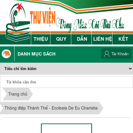
GIỚI
NỘI
HƯỚNG
LIÊN
THIỆU
QUY
DẪN
LIÊN HỆ
KẾT
DANH MỤC SÁCH
Tài Khoản
Phiếu Sách
Trang chủ
Thông điệp Thánh Thể - Ecclesia De Eu Charistia