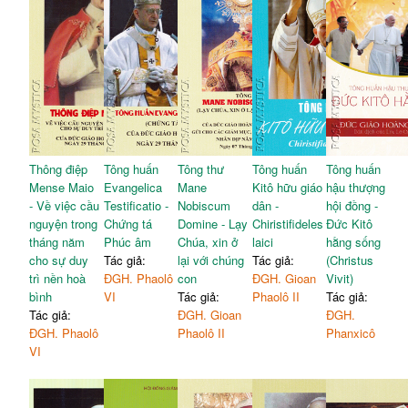
Thông điệp
Tông huấn
Tông thư
Tông huấn
Tông huấn
Mense Maio
Evangelica
Mane
Kitô hữu giáo
hậu thượng
- Về việc cầu
Testificatio -
Nobiscum
dân -
hội đồng -
nguyện trong
Chứng tá
Domine - Lạy
Chiristifideles
Đức Kitô
tháng năm
Phúc âm
Chúa, xin ở
laici
hằng sống
cho sự duy
Tác giả:
lại với chúng
Tác giả:
(Christus
trì nền hoà
ĐGH. Phaolô
con
ĐGH. Gioan
Vivit)
bình
VI
Tác giả:
Phaolô II
Tác giả:
Tác giả:
ĐGH. Gioan
ĐGH.
ĐGH. Phaolô
Phaolô II
Phanxicô
VI