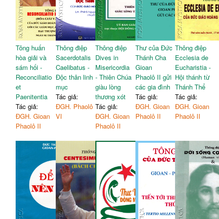
Tông huấn
Thông điệp
Thông điệp
Thư của Đức
Thông điệp
hòa giải và
Sacerdotalis
Dives in
Thánh Cha
Ecclesia de
sám hối -
Caelibatus -
Misericordia
Gioan
Eucharistia -
Reconciliatio
Độc thân linh
- Thiên Chúa
Phaolô II gửi
Hội thánh từ
et
mục
giàu lòng
các gia đình
Thánh Thể
Paenitentia
Tác giả:
thương xót
Tác giả:
Tác giả:
Tác giả:
ĐGH. Phaolô
Tác giả:
ĐGH. Gioan
ĐGH. Gioan
ĐGH. Gioan
VI
ĐGH. Gioan
Phaolô II
Phaolô II
Phaolô II
Phaolô II