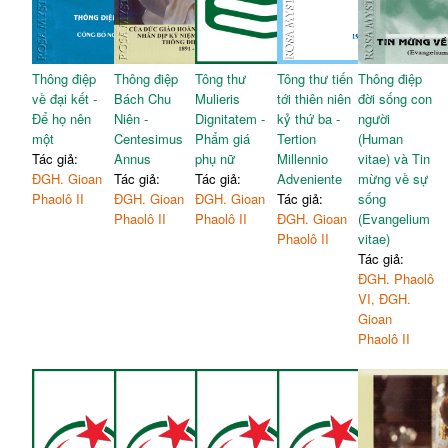
Thông điệp
Thông điệp
Tông thư
Tông thư tiến
Thông điệp
về đại kết -
Bách Chu
Mulieris
tới thiên niên
đời sống con
Để họ nên
Niên -
Dignitatem -
kỷ thứ ba -
người
một
Centesimus
Phẩm giá
Tertion
(Human
Tác giả:
Annus
phụ nữ
Millennio
vitae) và Tin
ĐGH. Gioan
Tác giả:
Tác giả:
Adveniente
mừng về sự
Phaolô II
ĐGH. Gioan
ĐGH. Gioan
Tác giả:
sống
Phaolô II
Phaolô II
ĐGH. Gioan
(Evangelium
Phaolô II
vitae)
Tác giả:
ĐGH. Phaolô
VI, ĐGH.
Gioan
Phaolô II