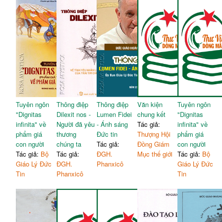
Tuyên ngôn
Thông điệp
Thông điệp
Văn kiện
Tuyên ngôn
"Dignitas
Dilexit nos -
Lumen Fidei
chung kết
"Dignitas
infinita" về
Người đã yêu
- Ánh sáng
Tác giả:
infinita" về
phẩm giá
thương
Đức tin
Thượng Hội
phẩm giá
con người
chúng ta
Tác giả:
Đồng Giám
con người
Tác giả:
Bộ
Tác giả:
ĐGH.
Mục thế giới
Tác giả:
Bộ
Giáo Lý Đức
ĐGH.
Phanxicô
Giáo Lý Đức
Tin
Phanxicô
Tin