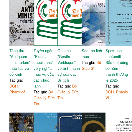
Tông thư
Tuyên ngôn
Ghi chú
Đào tạo linh
Spes non
"Antiquum
"Fiducia
"Gestis
mục
confundit -
ministerium"
supplicans"
Verbisque"
Tác giả:
Bộ
Sắc chỉ công
thừa tác vụ
về ý nghĩa
về tính thành
Giáo Sĩ
bố năm
cổ kính
mục vụ của
sự của các
thánh thường
Tác giả:
các chúc
Bí tích
lệ 2025
ĐGH.
lành
Tác giả:
Bộ
Tác giả:
Phanxicô
Tác giả:
Bộ
Giáo Lý Đức
ĐGH. Phaolô
Giáo Lý Đức
Tin
VI
Tin