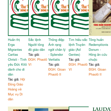
Huấn thị
Sắc lệnh
Thông điệp
Tìm hiểu sắc
Tông huấn
Erga
Người tông
Ánh rạng
lệnh Truyền
Redemptionis
Migrantes
đồ giáo dân
ngời chân lý
giáo (Ad
Donum -
Caritas
Tác giả:
- Splendor
Gentes)
Hồng ân cứu
Christi - Tình
ĐGH. Phaolô
Veritatis
Tác giả:
chuộc
yêu Đức Kitô
VI
Tác giả:
ĐGH. Phaolô
Tác giả:
dành cho di
ĐGH. Gioan
VI
ĐGH. Gioan
dân
Phaolô II
Phaolô II
Tác giả:
Hội
Đồng Giáo
Hoàng về
Mục vụ Di
dân