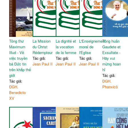
Tông thư
La Mission
La dignité et
L'Enseignement
Tông huấn
Maximum
du Christ
la vocation
moral de
Gaudete et
Illud - Về
Rédempteur
de la femme
l'Eglise
Exsultate -
việc truyền
Tác giả:
Tác giả:
Tác giả:
Hãy vui
bá Đức tin
Jean Paul II
Jean Paul II
Jean Paul II
mừng hoan
trên khắp thế
hỉ
giới
Tác giả:
Tác giả:
ĐGH.
ĐGH.
Phanxicô
Benedicto
XV