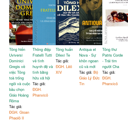
Tông hiến
Thông điệp
Tông huấn
Antiqua et
Tông thư
Uviversi
Fratelli Tutti
Dilexi Te
Nova - Sự
Patris Corde
Dominici
về tình
Tác giả:
khôn ngoan
- Trái tim
Gregis về
huynh đệ và
ĐGH. Lêô
cũ và mới
người Cha
việc Tông
tình bằng
XIV
Tác giả:
Bộ
Tác giả:
toà trống
hữu xã hội
Giáo Lý Đức
ĐGH.
ngôi và cuộc
Tác giả:
Tin
Phanxicô
bầu chọn
ĐGH.
Giáo Hoàng
Phanxicô
Rôma
Tác giả:
ĐGH. Gioan
Phaolô II