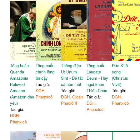
Tông huấn
Tông huấn
Thông điệp
Tông huấn
Đức Kitô
Querida
chính lòng
Ut Unum
Laudate
sống
Amazonia
tin cậy
Sint - Để tất
Deum - Hãy
(Christus
Beloved
Tác giả:
cả nên một
ngợi khen
Vivit)
Amazon
ĐGH.
Tác giả:
Thiên Chúa
Tác giả:
(Amazon dấu
Phanxicô
ĐGH. Gioan
Tác giả:
ĐGH.
yêu)
Phaolô II
ĐGH.
Phanxicô
Tác giả:
Phanxicô
ĐGH.
Phanxicô