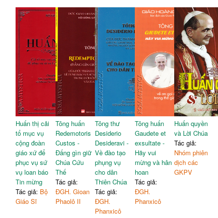
Huấn thị cải
Tông huấn
Tông thư
Tông huấn
Huấn quyền
tổ mục vụ
Redemotoris
Desiderio
Gaudete et
và Lời Chúa
cộng đoàn
Custos -
Desideravi -
exsultate -
Tác giả:
giáo xứ để
Đấng gìn giữ
Về đào tạo
Hãy vui
Nhóm phiên
phục vụ sứ
Chúa Cứu
phụng vụ
mừng và hân
dịch các
vụ loan báo
Thế
cho dân
hoan
GKPV
Tin mừng
Tác giả:
Thiên Chúa
Tác giả:
Tác giả:
Bộ
ĐGH. Gioan
Tác giả:
ĐGH.
Giáo Sĩ
Phaolô II
ĐGH.
Phanxicô
Phanxicô