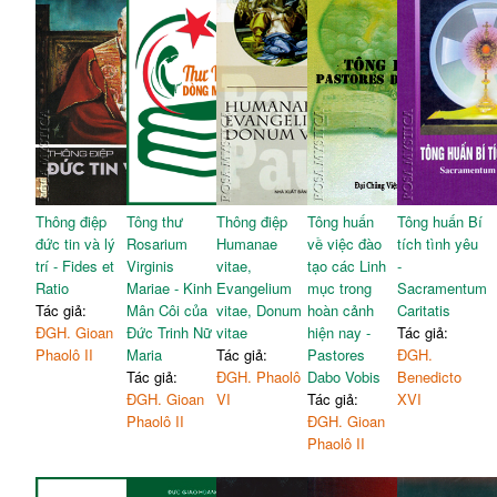
Thông điệp
Tông thư
Thông điệp
Tông huấn
Tông huấn Bí
đức tin và lý
Rosarium
Humanae
về việc đào
tích tình yêu
trí - Fides et
Virginis
vitae,
tạo các Linh
-
Ratio
Mariae - Kinh
Evangelium
mục trong
Sacramentum
Tác giả:
Mân Côi của
vitae, Donum
hoàn cảnh
Caritatis
ĐGH. Gioan
Đức Trinh Nữ
vitae
hiện nay -
Tác giả:
Phaolô II
Maria
Tác giả:
Pastores
ĐGH.
Tác giả:
ĐGH. Phaolô
Dabo Vobis
Benedicto
ĐGH. Gioan
VI
Tác giả:
XVI
Phaolô II
ĐGH. Gioan
Phaolô II