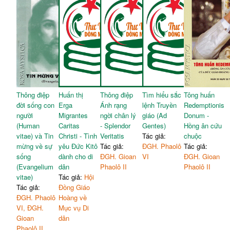
Thông điệp
Huấn thị
Thông điệp
Tìm hiểu sắc
Tông huấn
đời sống con
Erga
Ánh rạng
lệnh Truyền
Redemptionis
người
Migrantes
ngời chân lý
giáo (Ad
Donum -
(Human
Caritas
- Splendor
Gentes)
Hồng ân cứu
vitae) và Tin
Christi - Tình
Veritatis
Tác giả:
chuộc
mừng về sự
yêu Đức Kitô
Tác giả:
ĐGH. Phaolô
Tác giả:
sống
dành cho di
ĐGH. Gioan
VI
ĐGH. Gioan
(Evangelium
dân
Phaolô II
Phaolô II
vitae)
Tác giả:
Hội
Tác giả:
Đồng Giáo
ĐGH. Phaolô
Hoàng về
VI, ĐGH.
Mục vụ Di
Gioan
dân
Phaolô II