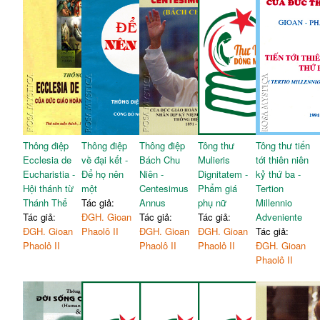
Thông điệp
Thông điệp
Thông điệp
Tông thư
Tông thư tiến
Ecclesia de
về đại kết -
Bách Chu
Mulieris
tới thiên niên
Eucharistia -
Để họ nên
Niên -
Dignitatem -
kỷ thứ ba -
Hội thánh từ
một
Centesimus
Phẩm giá
Tertion
Thánh Thể
Tác giả:
Annus
phụ nữ
Millennio
Tác giả:
ĐGH. Gioan
Tác giả:
Tác giả:
Adveniente
ĐGH. Gioan
Phaolô II
ĐGH. Gioan
ĐGH. Gioan
Tác giả:
Phaolô II
Phaolô II
Phaolô II
ĐGH. Gioan
Phaolô II