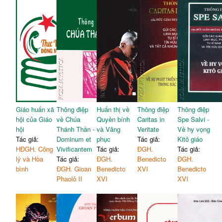
Giáo huấn xã
Thông điệp
Huấn thị về
Thông điệp
Thông điệp
hội của Giáo
về Chúa
Quyền bính
Caritas in
Spe Salvi -
hội
Thánh Thần -
và Vâng
Veritate
Về hy vọng
Tác giả:
Dominum et
phục
Tác giả:
Kitô giáo
HĐGH. Công
Vivificantem
Tác giả:
ĐGH.
Tác giả:
lý và Hòa
Tác giả:
ĐGH.
Benedicto
ĐGH.
bình
ĐGH. Gioan
Benedicto
XVI
Benedicto
Phaolô II
XVI
XVI