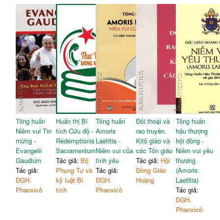
Tông huấn
Huấn thị Bí
Tông huấn
Đối thoại và
Tông huấn
Niềm vui Tin
tích Cứu độ -
Amoris
rao truyền.
hậu thượng
mừng -
Redemptionis
Laetitia -
Kitô giáo và
hội đồng -
Evangelii
Sacramentum
Niềm vui của
các Tôn giáo
Niềm vui yêu
Gaudium
Tác giả:
Bộ
tình yêu
Tác giả:
Hội
thương
Tác giả:
Phụng Tự và
Tác giả:
Đồng Giáo
(Amoris
ĐGH.
kỷ luật Bí
ĐGH.
Hoàng
Laetitia)
Phanxicô
tích
Phanxicô
Tác giả:
ĐGH.
Phanxicô