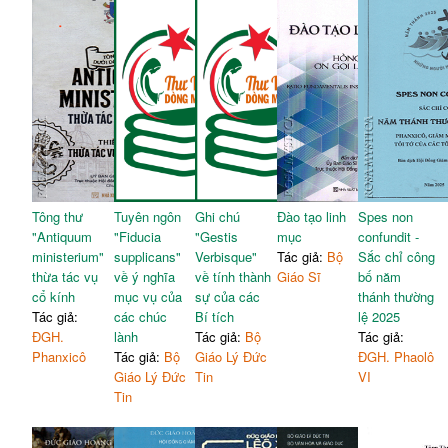
Tông thư
Tuyên ngôn
Ghi chú
Đào tạo linh
Spes non
"Antiquum
"Fiducia
"Gestis
mục
confundit -
ministerium"
supplicans"
Verbisque"
Tác giả:
Bộ
Sắc chỉ công
thừa tác vụ
về ý nghĩa
về tính thành
Giáo Sĩ
bố năm
cổ kính
mục vụ của
sự của các
thánh thường
Tác giả:
các chúc
Bí tích
lệ 2025
ĐGH.
lành
Tác giả:
Bộ
Tác giả:
Phanxicô
Tác giả:
Bộ
Giáo Lý Đức
ĐGH. Phaolô
Giáo Lý Đức
Tin
VI
Tin