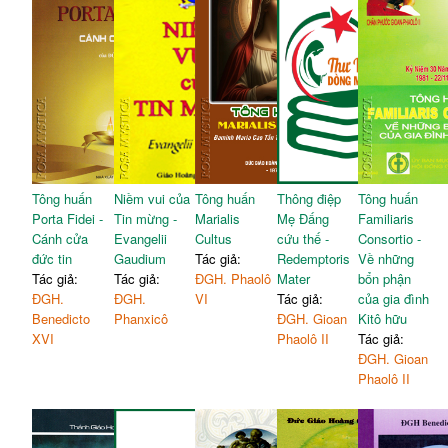
Tông huấn
Niềm vui của
Tông huấn
Thông điệp
Tông huấn
Porta Fidei -
Tin mừng -
Marialis
Mẹ Đấng
Familiaris
Cánh cửa
Evangelii
Cultus
cứu thế -
Consortio -
đức tin
Gaudium
Tác giả:
Redemptoris
Về những
Tác giả:
Tác giả:
ĐGH. Phaolô
Mater
bổn phận
ĐGH.
ĐGH.
VI
Tác giả:
của gia đình
Benedicto
Phanxicô
ĐGH. Gioan
Kitô hữu
XVI
Phaolô II
Tác giả:
ĐGH. Gioan
Phaolô II