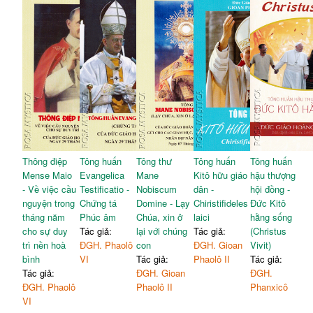
Thông điệp
Tông huấn
Tông thư
Tông huấn
Tông huấn
Mense Maio
Evangelica
Mane
Kitô hữu giáo
hậu thượng
- Về việc cầu
Testificatio -
Nobiscum
dân -
hội đồng -
nguyện trong
Chứng tá
Domine - Lạy
Chiristifideles
Đức Kitô
tháng năm
Phúc âm
Chúa, xin ở
laici
hằng sống
cho sự duy
Tác giả:
lại với chúng
Tác giả:
(Christus
trì nền hoà
ĐGH. Phaolô
con
ĐGH. Gioan
Vivit)
bình
VI
Tác giả:
Phaolô II
Tác giả:
Tác giả:
ĐGH. Gioan
ĐGH.
ĐGH. Phaolô
Phaolô II
Phanxicô
VI