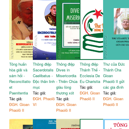
Tông huấn
Thông điệp
Thông điệp
Thông điệp
Thư của Đức
hòa giải và
Sacerdotalis
Dives in
Thánh Thể -
Thánh Cha
sám hối -
Caelibatus -
Misericordia
Ecclesia De
Gioan
Reconciliatio
Độc thân linh
- Thiên Chúa
Eu Charistia
Phaolô II gửi
et
mục
giàu lòng
Tác giả:
các gia đình
Paenitentia
Tác giả:
thương xót
ĐGH. Gioan
Tác giả:
Tác giả:
ĐGH. Phaolô
Tác giả:
Phaolô II
ĐGH. Gioan
ĐGH. Gioan
VI
ĐGH. Gioan
Phaolô II
Phaolô II
Phaolô II