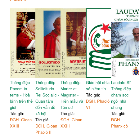
Thông điệp
Thông điệp
Thông điệp
Giáo hội chia
Laudato Si' -
Pacem in
Sollicitudo
Marter et
sẻ niềm tin
Thông điệp
terris - Hoà
Rei Socialic -
Magister -
Tác giả:
chăm sóc
bình trên thế
Quan tâm
Hiền mẫu và
ĐGH. Phaolô
ngôi nhà
giới
đến vấn đề
Tôn sư
VI
chung
Tác giả:
xã hội
Tác giả:
Tác giả:
ĐGH. Gioan
Tác giả:
ĐGH. Gioan
ĐGH.
XXIII
ĐGH. Gioan
XXIII
Phanxicô
Phaolô II