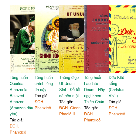
Tông huấn
Tông huấn
Thông điệp
Tông huấn
Đức Kitô
Querida
chính lòng
Ut Unum
Laudate
sống
Amazonia
tin cậy
Sint - Để tất
Deum - Hãy
(Christus
Beloved
Tác giả:
cả nên một
ngợi khen
Vivit)
Amazon
ĐGH.
Tác giả:
Thiên Chúa
Tác giả:
(Amazon dấu
Phanxicô
ĐGH. Gioan
Tác giả:
ĐGH.
yêu)
Phaolô II
ĐGH.
Phanxicô
Tác giả:
Phanxicô
ĐGH.
Phanxicô