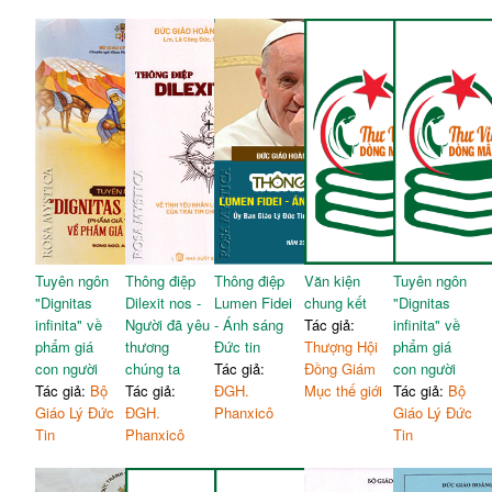
Tuyên ngôn
Thông điệp
Thông điệp
Văn kiện
Tuyên ngôn
"Dignitas
Dilexit nos -
Lumen Fidei
chung kết
"Dignitas
infinita" về
Người đã yêu
- Ánh sáng
Tác giả:
infinita" về
phẩm giá
thương
Đức tin
Thượng Hội
phẩm giá
con người
chúng ta
Tác giả:
Đồng Giám
con người
Tác giả:
Bộ
Tác giả:
ĐGH.
Mục thế giới
Tác giả:
Bộ
Giáo Lý Đức
ĐGH.
Phanxicô
Giáo Lý Đức
Tin
Phanxicô
Tin