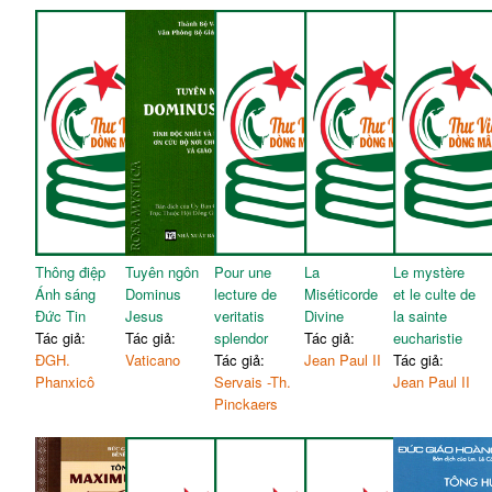
Thông điệp
Tuyên ngôn
Pour une
La
Le mystère
Ánh sáng
Dominus
lecture de
Miséticorde
et le culte de
Đức Tin
Jesus
veritatis
Divine
la sainte
Tác giả:
Tác giả:
splendor
Tác giả:
eucharistie
ĐGH.
Vaticano
Tác giả:
Jean Paul II
Tác giả:
Phanxicô
Servais -Th.
Jean Paul II
Pinckaers