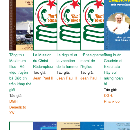
Tông thư
La Mission
La dignité et
L'Enseignement
Tông huấn
Maximum
du Christ
la vocation
moral de
Gaudete et
Illud - Về
Rédempteur
de la femme
l'Eglise
Exsultate -
việc truyền
Tác giả:
Tác giả:
Tác giả:
Hãy vui
bá Đức tin
Jean Paul II
Jean Paul II
Jean Paul II
mừng hoan
trên khắp thế
hỉ
giới
Tác giả:
Tác giả:
ĐGH.
ĐGH.
Phanxicô
Benedicto
XV