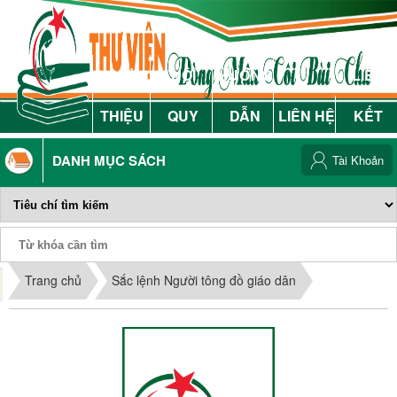
GIỚI
NỘI
HƯỚNG
LIÊN
THIỆU
QUY
DẪN
LIÊN HỆ
KẾT
DANH MỤC SÁCH
Tài Khoản
Phiếu Sách
Trang chủ
Sắc lệnh Người tông đồ giáo dân