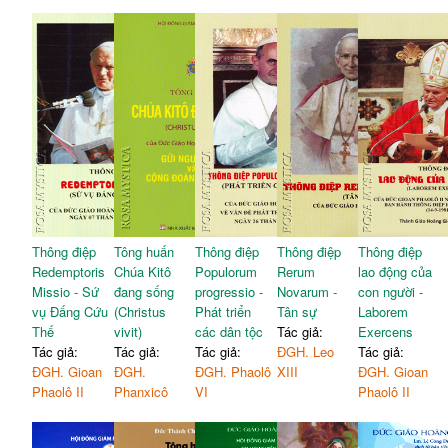
Thông điệp
Tông huấn
Thông điệp
Thông điệp
Thông điệp
Redemptoris
Chúa Kitô
Populorum
Rerum
lao động của
Missio - Sứ
đang sống
progressio -
Novarum -
con người -
vụ Đấng Cứu
(Christus
Phát triển
Tân sự
Laborem
Thế
vivit)
các dân tộc
Tác giả:
Exercens
Tác giả:
Tác giả:
Tác giả:
ĐGH. Leo
Tác giả:
ĐGH. Gioan
ĐGH.
ĐGH. Phaolô
XIII
ĐGH. Gioan
Phaolô II
Phanxicô
VI
Phaolô II