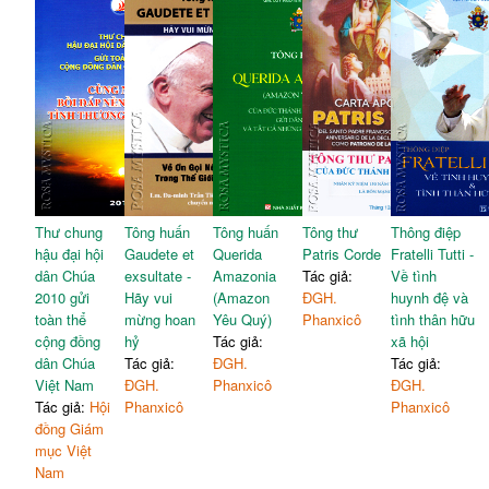
Thư chung
Tông huấn
Tông huấn
Tông thư
Thông điệp
hậu đại hội
Gaudete et
Querida
Patris Corde
Fratelli Tutti -
dân Chúa
exsultate -
Amazonia
Tác giả:
Về tình
2010 gửi
Hãy vui
(Amazon
ĐGH.
huynh đệ và
toàn thể
mừng hoan
Yêu Quý)
Phanxicô
tình thân hữu
cộng đồng
hỷ
Tác giả:
xã hội
dân Chúa
Tác giả:
ĐGH.
Tác giả:
Việt Nam
ĐGH.
Phanxicô
ĐGH.
Tác giả:
Hội
Phanxicô
Phanxicô
đồng Giám
mục Việt
Nam