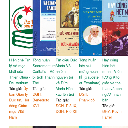
Hiến chế Tín
Tông huấn
Tín điều Đức
Tông huấn
Hãy cống
lý về mạc
Sacramentum
Maria Vô
hãy vui
hiến hết
khải của
Caritatis - Về
nhiễm
mừng hoan
mình - Viễn
Thiên Chúa -
bí tích Thánh
nguyên tội
hỉ (Gaudete
tượng Kitô
Dei Verbum
Thể
và Đức
et Exsultate)
giáo về thể
Tác giả:
Ủy
Tác giả:
Maria Hồn
Tác giả:
thao và con
ban Giáo lý
ĐGH.
xác lên trời
ĐGH.
người nhân
Đức tin, Hội
Benedicto
Tác giả:
Phanxicô
bản
đồng Giám
XVI
ĐGH. Piô IX,
Tác giả:
mục Việt
ĐGH. Piô XII
ĐHY. Kevin
Nam
Farrell