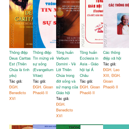
Thông điệp
Thông điệp
Tông huấn
Tông huấn
Các thông
Deus Caritas
Tin mừng về
Verbum
Ecclesia in
điệp xã hội
Est (Thiên
sự sống
Domini - Về
Asia - Giáo
Tác giả:
Chúa là tình
(Evangelium
Lời Thiên
hội tại Á
ĐGH. Leo
yêu)
Vitae)
Chúa trong
Châu
XIII, ĐGH.
Tác giả:
Tác giả:
đời sống và
Tác giả:
Gioan
ĐGH.
ĐGH. Gioan
sứ mạng của
ĐGH. Gioan
Phaolô II
Benedicto
Phaolô II
Giáo hội
Phaolô II
XVI
Tác giả:
ĐGH.
Benedicto
XVI