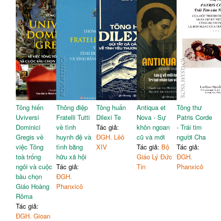
Tông hiến
Thông điệp
Tông huấn
Antiqua et
Tông thư
Uviversi
Fratelli Tutti
Dilexi Te
Nova - Sự
Patris Corde
Dominici
về tình
Tác giả:
khôn ngoan
- Trái tim
Gregis về
huynh đệ và
ĐGH. Lêô
cũ và mới
người Cha
việc Tông
tình bằng
XIV
Tác giả:
Bộ
Tác giả:
toà trống
hữu xã hội
Giáo Lý Đức
ĐGH.
ngôi và cuộc
Tác giả:
Tin
Phanxicô
bầu chọn
ĐGH.
Giáo Hoàng
Phanxicô
Rôma
Tác giả:
ĐGH. Gioan