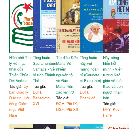
Hiến chế Tín
Tông huấn
Tín điều Đức
Tông huấn
Hãy cống
lý về mạc
Sacramentum
Maria Vô
hãy vui
hiến hết
khải của
Caritatis - Về
nhiễm
mừng hoan
mình - Viễn
Thiên Chúa -
bí tích Thánh
nguyên tội
hỉ (Gaudete
tượng Kitô
Dei Verbum
Thể
và Đức
et Exsultate)
giáo về thể
Tác giả:
Ủy
Tác giả:
Maria Hồn
Tác giả:
thao và con
ban Giáo lý
ĐGH.
xác lên trời
ĐGH.
người nhân
Đức tin, Hội
Benedicto
Tác giả:
Phanxicô
bản
đồng Giám
XVI
ĐGH. Piô IX,
Tác giả:
mục Việt
ĐGH. Piô XII
ĐHY. Kevin
Nam
Farrell