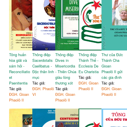
Tông huấn
Thông điệp
Thông điệp
Thông điệp
Thư của Đức
hòa giải và
Sacerdotalis
Dives in
Thánh Thể -
Thánh Cha
sám hối -
Caelibatus -
Misericordia
Ecclesia De
Gioan
Reconciliatio
Độc thân linh
- Thiên Chúa
Eu Charistia
Phaolô II gửi
et
mục
giàu lòng
Tác giả:
các gia đình
Paenitentia
Tác giả:
thương xót
ĐGH. Gioan
Tác giả:
Tác giả:
ĐGH. Phaolô
Tác giả:
Phaolô II
ĐGH. Gioan
ĐGH. Gioan
VI
ĐGH. Gioan
Phaolô II
Phaolô II
Phaolô II