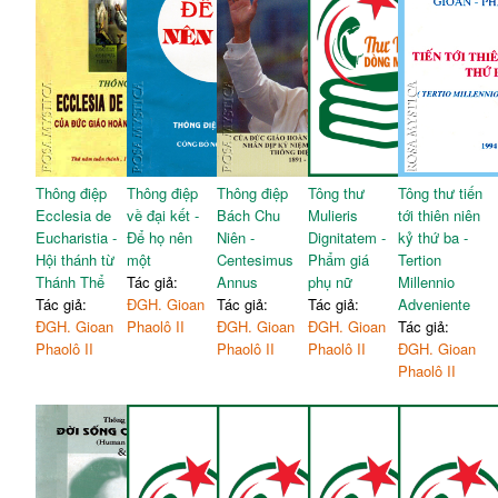
Thông điệp
Thông điệp
Thông điệp
Tông thư
Tông thư tiến
Ecclesia de
về đại kết -
Bách Chu
Mulieris
tới thiên niên
Eucharistia -
Để họ nên
Niên -
Dignitatem -
kỷ thứ ba -
Hội thánh từ
một
Centesimus
Phẩm giá
Tertion
Thánh Thể
Tác giả:
Annus
phụ nữ
Millennio
Tác giả:
ĐGH. Gioan
Tác giả:
Tác giả:
Adveniente
ĐGH. Gioan
Phaolô II
ĐGH. Gioan
ĐGH. Gioan
Tác giả:
Phaolô II
Phaolô II
Phaolô II
ĐGH. Gioan
Phaolô II