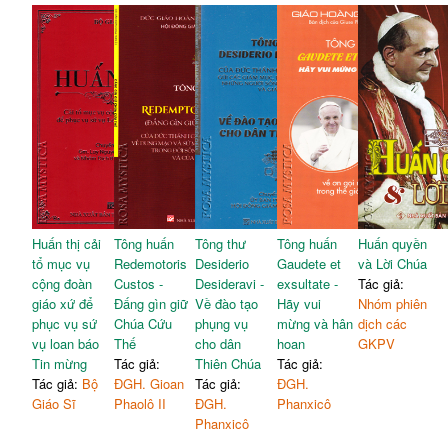
Huấn thị cải
Tông huấn
Tông thư
Tông huấn
Huấn quyền
tổ mục vụ
Redemotoris
Desiderio
Gaudete et
và Lời Chúa
cộng đoàn
Custos -
Desideravi -
exsultate -
Tác giả:
giáo xứ để
Đấng gìn giữ
Về đào tạo
Hãy vui
Nhóm phiên
phục vụ sứ
Chúa Cứu
phụng vụ
mừng và hân
dịch các
vụ loan báo
Thế
cho dân
hoan
GKPV
Tin mừng
Tác giả:
Thiên Chúa
Tác giả:
Tác giả:
Bộ
ĐGH. Gioan
Tác giả:
ĐGH.
Giáo Sĩ
Phaolô II
ĐGH.
Phanxicô
Phanxicô