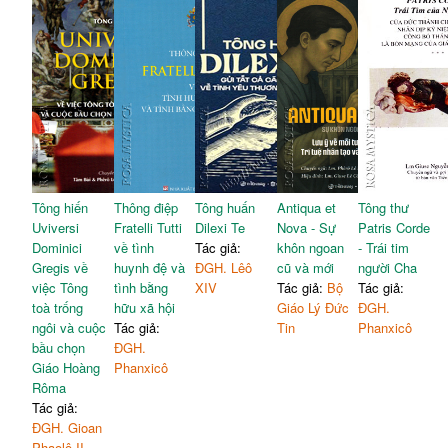
Tông hiến
Thông điệp
Tông huấn
Antiqua et
Tông thư
Uviversi
Fratelli Tutti
Dilexi Te
Nova - Sự
Patris Corde
Dominici
về tình
Tác giả:
khôn ngoan
- Trái tim
Gregis về
huynh đệ và
ĐGH. Lêô
cũ và mới
người Cha
việc Tông
tình bằng
XIV
Tác giả:
Bộ
Tác giả:
toà trống
hữu xã hội
Giáo Lý Đức
ĐGH.
ngôi và cuộc
Tác giả:
Tin
Phanxicô
bầu chọn
ĐGH.
Giáo Hoàng
Phanxicô
Rôma
Tác giả:
ĐGH. Gioan
Phaolô II