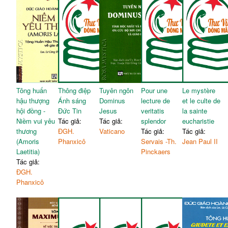
Tông huấn
Thông điệp
Tuyên ngôn
Pour une
Le mystère
hậu thượng
Ánh sáng
Dominus
lecture de
et le culte de
hội đồng -
Đức Tin
Jesus
veritatis
la sainte
Niềm vui yêu
Tác giả:
Tác giả:
splendor
eucharistie
thương
ĐGH.
Vaticano
Tác giả:
Tác giả:
(Amoris
Phanxicô
Servais -Th.
Jean Paul II
Laetitia)
Pinckaers
Tác giả:
ĐGH.
Phanxicô