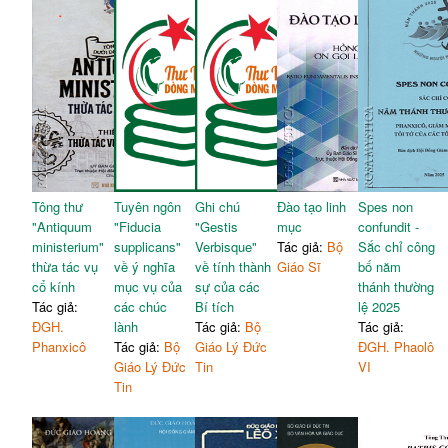
Tông thư
Tuyên ngôn
Ghi chú
Đào tạo linh
Spes non
"Antiquum
"Fiducia
"Gestis
mục
confundit -
ministerium"
supplicans"
Verbisque"
Tác giả:
Bộ
Sắc chỉ công
thừa tác vụ
về ý nghĩa
về tính thành
Giáo Sĩ
bố năm
cổ kính
mục vụ của
sự của các
thánh thường
Tác giả:
các chúc
Bí tích
lệ 2025
ĐGH.
lành
Tác giả:
Bộ
Tác giả:
Phanxicô
Tác giả:
Bộ
Giáo Lý Đức
ĐGH. Phaolô
Giáo Lý Đức
Tin
VI
Tin