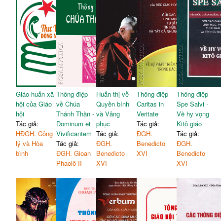
Giáo huấn xã
Thông điệp
Huấn thị về
Thông điệp
Thông điệp
hội của Giáo
về Chúa
Quyền bính
Caritas in
Spe Salvi -
hội
Thánh Thần -
và Vâng
Veritate
Về hy vọng
Tác giả:
Dominum et
phục
Tác giả:
Kitô giáo
HĐGH. Công
Vivificantem
Tác giả:
ĐGH.
Tác giả:
lý và Hòa
Tác giả:
ĐGH.
Benedicto
ĐGH.
bình
ĐGH. Gioan
Benedicto
XVI
Benedicto
Phaolô II
XVI
XVI