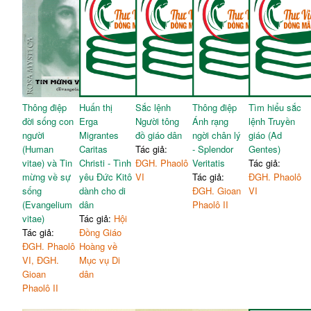
Thông điệp
Huấn thị
Sắc lệnh
Thông điệp
Tìm hiểu sắc
đời sống con
Erga
Người tông
Ánh rạng
lệnh Truyền
người
Migrantes
đồ giáo dân
ngời chân lý
giáo (Ad
(Human
Caritas
Tác giả:
- Splendor
Gentes)
vitae) và Tin
Christi - Tình
ĐGH. Phaolô
Veritatis
Tác giả:
mừng về sự
yêu Đức Kitô
VI
Tác giả:
ĐGH. Phaolô
sống
dành cho di
ĐGH. Gioan
VI
(Evangelium
dân
Phaolô II
vitae)
Tác giả:
Hội
Tác giả:
Đồng Giáo
ĐGH. Phaolô
Hoàng về
VI, ĐGH.
Mục vụ Di
Gioan
dân
Phaolô II