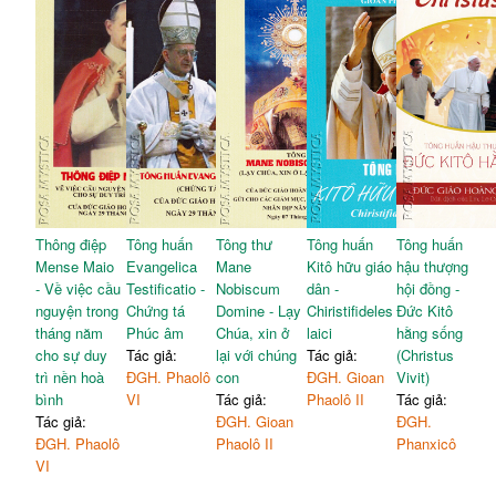
Thông điệp
Tông huấn
Tông thư
Tông huấn
Tông huấn
Mense Maio
Evangelica
Mane
Kitô hữu giáo
hậu thượng
- Về việc cầu
Testificatio -
Nobiscum
dân -
hội đồng -
nguyện trong
Chứng tá
Domine - Lạy
Chiristifideles
Đức Kitô
tháng năm
Phúc âm
Chúa, xin ở
laici
hằng sống
cho sự duy
Tác giả:
lại với chúng
Tác giả:
(Christus
trì nền hoà
ĐGH. Phaolô
con
ĐGH. Gioan
Vivit)
bình
VI
Tác giả:
Phaolô II
Tác giả:
Tác giả:
ĐGH. Gioan
ĐGH.
ĐGH. Phaolô
Phaolô II
Phanxicô
VI