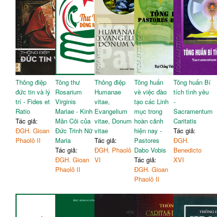
Thông điệp
Tông thư
Thông điệp
Tông huấn
Tông huấn Bí
đức tin và lý
Rosarium
Humanae
về việc đào
tích tình yêu
trí - Fides et
Virginis
vitae,
tạo các Linh
-
Ratio
Mariae - Kinh
Evangelium
mục trong
Sacramentum
Tác giả:
Mân Côi của
vitae, Donum
hoàn cảnh
Caritatis
ĐGH. Gioan
Đức Trinh Nữ
vitae
hiện nay -
Tác giả:
Phaolô II
Maria
Tác giả:
Pastores
ĐGH.
Tác giả:
ĐGH. Phaolô
Dabo Vobis
Benedicto
ĐGH. Gioan
VI
Tác giả:
XVI
Phaolô II
ĐGH. Gioan
Phaolô II