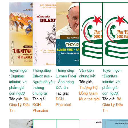
Tuyên ngôn
Thông điệp
Thông điệp
Văn kiện
Tuyên ngôn
"Dignitas
Dilexit nos -
Lumen Fidei
chung kết
"Dignitas
infinita" về
Người đã yêu
- Ánh sáng
Tác giả:
infinita" về
phẩm giá
thương
Đức tin
Thượng Hội
phẩm giá
con người
chúng ta
Tác giả:
Đồng Giám
con người
Tác giả:
Bộ
Tác giả:
ĐGH.
Mục thế giới
Tác giả:
Bộ
Giáo Lý Đức
ĐGH.
Phanxicô
Giáo Lý Đức
Tin
Phanxicô
Tin