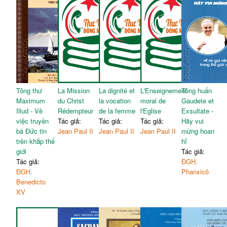
Tông thư
La Mission
La dignité et
L'Enseignement
Tông huấn
Maximum
du Christ
la vocation
moral de
Gaudete et
Illud - Về
Rédempteur
de la femme
l'Eglise
Exsultate -
việc truyền
Tác giả:
Tác giả:
Tác giả:
Hãy vui
bá Đức tin
Jean Paul II
Jean Paul II
Jean Paul II
mừng hoan
trên khắp thế
hỉ
giới
Tác giả:
Tác giả:
ĐGH.
ĐGH.
Phanxicô
Benedicto
XV