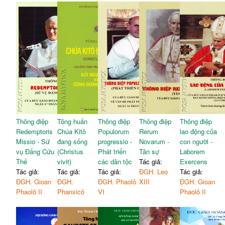
Thông điệp
Tông huấn
Thông điệp
Thông điệp
Thông điệp
Redemptoris
Chúa Kitô
Populorum
Rerum
lao động của
Missio - Sứ
đang sống
progressio -
Novarum -
con người -
vụ Đấng Cứu
(Christus
Phát triển
Tân sự
Laborem
Thế
vivit)
các dân tộc
Tác giả:
Exercens
Tác giả:
Tác giả:
Tác giả:
ĐGH. Leo
Tác giả:
ĐGH. Gioan
ĐGH.
ĐGH. Phaolô
XIII
ĐGH. Gioan
Phaolô II
Phanxicô
VI
Phaolô II