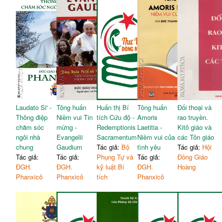
Laudato Si' -
Tông huấn
Huấn thị Bí
Tông huấn
Đối thoại và
Thông điệp
Niềm vui Tin
tích Cứu độ -
Amoris
rao truyền.
chăm sóc
mừng -
Redemptionis
Laetitia -
Kitô giáo và
ngôi nhà
Evangelii
Sacramentum
Niềm vui của
các Tôn giáo
chung
Gaudium
Tác giả:
Bộ
tình yêu
Tác giả:
Hội
Tác giả:
Tác giả:
Phụng Tự và
Tác giả:
Đồng Giáo
ĐGH.
ĐGH.
kỷ luật Bí
ĐGH.
Hoàng
Phanxicô
Phanxicô
tích
Phanxicô