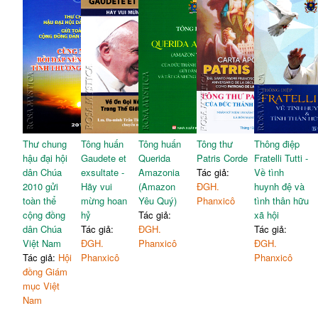
Thư chung
Tông huấn
Tông huấn
Tông thư
Thông điệp
hậu đại hội
Gaudete et
Querida
Patris Corde
Fratelli Tutti -
dân Chúa
exsultate -
Amazonia
Tác giả:
Về tình
2010 gửi
Hãy vui
(Amazon
ĐGH.
huynh đệ và
toàn thể
mừng hoan
Yêu Quý)
Phanxicô
tình thân hữu
cộng đồng
hỷ
Tác giả:
xã hội
dân Chúa
Tác giả:
ĐGH.
Tác giả:
Việt Nam
ĐGH.
Phanxicô
ĐGH.
Tác giả:
Hội
Phanxicô
Phanxicô
đồng Giám
mục Việt
Nam