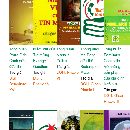
Tông huấn
Niềm vui của
Tông huấn
Thông điệp
Tông huấn
Porta Fidei -
Tin mừng -
Marialis
Mẹ Đấng
Familiaris
Cánh cửa
Evangelii
Cultus
cứu thế -
Consortio -
đức tin
Gaudium
Tác giả:
Redemptoris
Về những
Tác giả:
Tác giả:
ĐGH. Phaolô
Mater
bổn phận
ĐGH.
ĐGH.
VI
Tác giả:
của gia đình
Benedicto
Phanxicô
ĐGH. Gioan
Kitô hữu
XVI
Phaolô II
Tác giả:
ĐGH. Gioan
Phaolô II