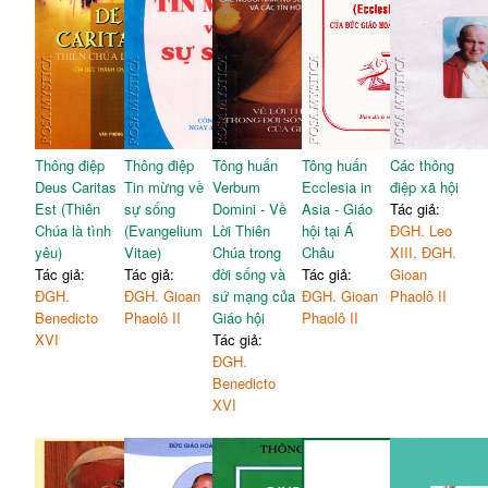
Thông điệp
Thông điệp
Tông huấn
Tông huấn
Các thông
Deus Caritas
Tin mừng về
Verbum
Ecclesia in
điệp xã hội
Est (Thiên
sự sống
Domini - Về
Asia - Giáo
Tác giả:
Chúa là tình
(Evangelium
Lời Thiên
hội tại Á
ĐGH. Leo
yêu)
Vitae)
Chúa trong
Châu
XIII, ĐGH.
Tác giả:
Tác giả:
đời sống và
Tác giả:
Gioan
ĐGH.
ĐGH. Gioan
sứ mạng của
ĐGH. Gioan
Phaolô II
Benedicto
Phaolô II
Giáo hội
Phaolô II
XVI
Tác giả:
ĐGH.
Benedicto
XVI