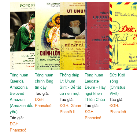
Tông huấn
Tông huấn
Thông điệp
Tông huấn
Đức Kitô
Querida
chính lòng
Ut Unum
Laudate
sống
Amazonia
tin cậy
Sint - Để tất
Deum - Hãy
(Christus
Beloved
Tác giả:
cả nên một
ngợi khen
Vivit)
Amazon
ĐGH.
Tác giả:
Thiên Chúa
Tác giả:
(Amazon dấu
Phanxicô
ĐGH. Gioan
Tác giả:
ĐGH.
yêu)
Phaolô II
ĐGH.
Phanxicô
Tác giả:
Phanxicô
ĐGH.
Phanxicô