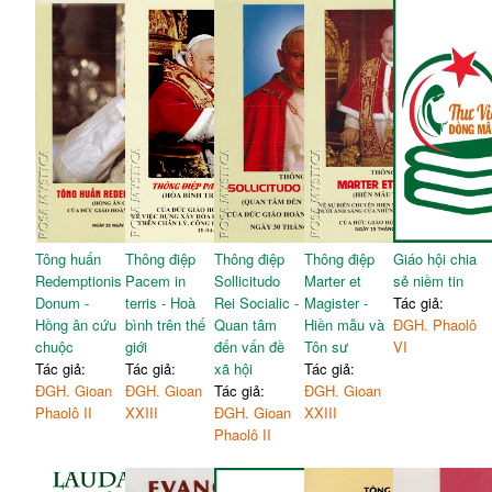
Tông huấn
Thông điệp
Thông điệp
Thông điệp
Giáo hội chia
Redemptionis
Pacem in
Sollicitudo
Marter et
sẻ niềm tin
Donum -
terris - Hoà
Rei Socialic -
Magister -
Tác giả:
Hồng ân cứu
bình trên thế
Quan tâm
Hiền mẫu và
ĐGH. Phaolô
chuộc
giới
đến vấn đề
Tôn sư
VI
Tác giả:
Tác giả:
xã hội
Tác giả:
ĐGH. Gioan
ĐGH. Gioan
Tác giả:
ĐGH. Gioan
Phaolô II
XXIII
ĐGH. Gioan
XXIII
Phaolô II