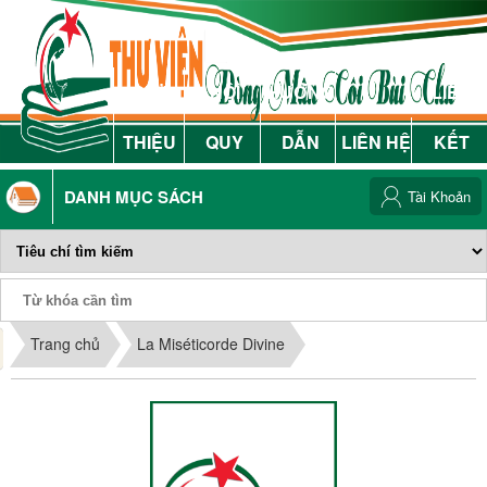
GIỚI
NỘI
HƯỚNG
LIÊN
THIỆU
QUY
DẪN
LIÊN HỆ
KẾT
DANH MỤC SÁCH
Tài Khoản
Phiếu Sách
Trang chủ
La Miséticorde Divine