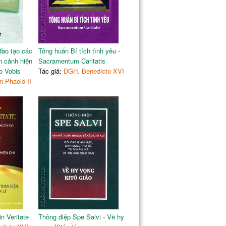
đào tạo các
Tông huấn Bí tích tình yêu -
n cảnh hiện
Sacramentum Caritatis
o Vobis
Tác giả:
ĐGH. Benedicto XVI
 Phaolô II
n Veritate
Thông điệp Spe Salvi - Về hy