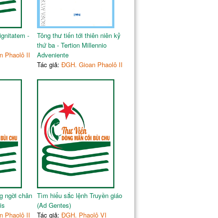
ignitatem -
Tông thư tiến tới thiên niên kỷ
thứ ba - Tertion Millennio
 Phaolô II
Adveniente
Tác giả:
ĐGH. Gioan Phaolô II
g ngời chân
Tìm hiểu sắc lệnh Truyền giáo
is
(Ad Gentes)
 Phaolô II
Tác giả:
ĐGH. Phaolô VI