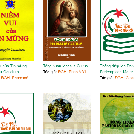
36
KẾT LUẬN: NGƯỜI MẸ CỦ
39
i của Tin mừng -
Tông huấn Marialis Cultus
Thông điệp Mẹ Đấng
ii Gaudium
Tác giả:
ĐGH. Phaolô VI
Redemptoris Mater
:
ĐGH. Phanxicô
Tác giả:
ĐGH. Gioan