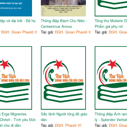
iệp về đại kết - Để họ
Thông điệp Bách Chu Niên -
Tông thư Mulieris D
t
Centesimus Annus
Phẩm giá phụ nữ
:
ĐGH. Gioan Phaolô II
Tác giả:
ĐGH. Gioan Phaolô II
Tác giả:
ĐGH. Gioan
ị Erga Migrantes
Sắc lệnh Người tông đồ giáo
Thông điệp Ánh rạn
Christi - Tình yêu Đức
dân
lý - Splendor Veritat
nh cho di dân
Tác giả:
ĐGH. Phaolô VI
Tác giả:
ĐGH. Gioan