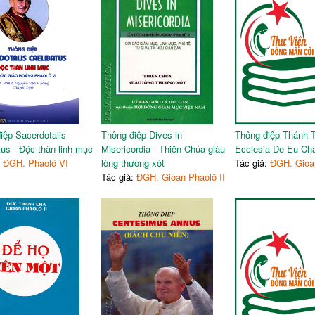
iệp Sacerdotalis
Thông điệp Dives in
Thông điệp Thánh T
tus - Độc thân linh mục
Misericordia - Thiên Chúa giàu
Ecclesia De Eu Cha
:
ĐGH. Phaolô VI
lòng thương xót
Tác giả:
ĐGH. Gioan
Tác giả:
ĐGH. Gioan Phaolô II