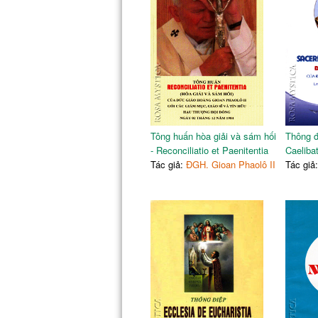
Tông huấn hòa giải và sám hối
Thông đ
- Reconciliatio et Paenitentia
Caeliba
Tác giả:
ĐGH. Gioan Phaolô II
Tác giả