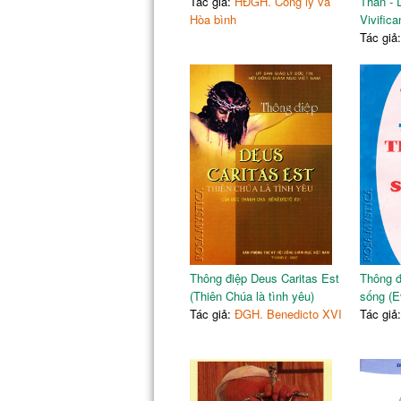
Tác giả:
HĐGH. Công lý và
Thần - 
Hòa bình
Vivific
Tác giả
Thông điệp Deus Caritas Est
Thông đ
(Thiên Chúa là tình yêu)
sống (E
Tác giả:
ĐGH. Benedicto XVI
Tác giả