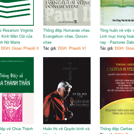
ư Rosarium Virginis
Thông điệp Humanae vitae,
Tông huấn về việc 
- Kinh Mân Côi của
Evangelium vitae, Donum
Linh mục trong hoà
nh Nữ Maria
vitae
nay - Pastores Dab
:
ĐGH. Gioan Phaolô II
Tác giả:
ĐGH. Phaolô VI
Tác giả:
ĐGH. Gioan
iệp về Chúa Thánh
Huấn thị về Quyền bính và
Thông điệp Caritas i