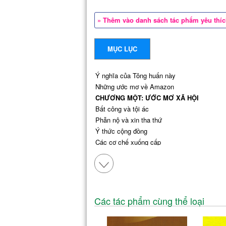
» Thêm vào danh sách tác phẩm yêu thí
MỤC LỤC
Ý nghĩa của Tông huấn này
Những ước mơ về Amazon
CHƯƠNG MỘT: ƯỚC
MƠ XÃ HỘI
Bất công và tội ác
Phẫn nộ và xin tha thứ
Ý thức cộng đồng
Các cơ chế xuống cấp
Đối thoại xã hội
CHƯƠNG II: ƯỚC MƠ VĂN HÓA
Khối đa diện vùng Amazon
Quan tâm chăm sóc cội nguồn
Cuộc hội ngộ liên văn hóa
Các tác phẩm cùng thể loại
Các nền văn hóa bị đe dọa, các dân tộc lâm
CHƯƠNG III: ƯỚC MƠ SINH THÁI