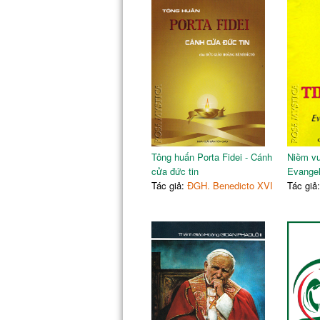
Ước mơ về nước
Tiếng kêu khóc của vùng Amazon
Tông huấn Porta Fidei - Cánh
Niềm vu
cửa đức tin
Evangel
Tác giả:
ĐGH. Benedicto XVI
Tác giả