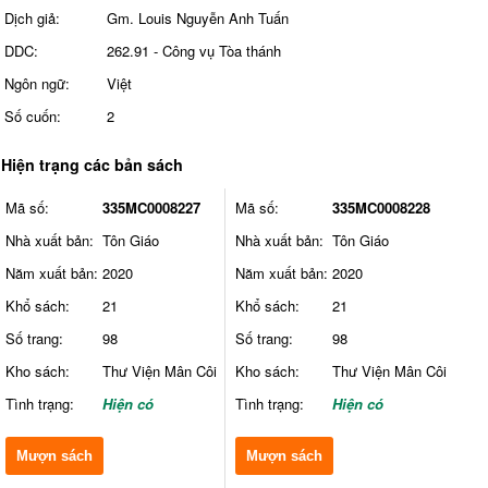
Dịch giả:
Gm. Louis Nguyễn Anh Tuấn
DDC:
262.91 - Công vụ Tòa thánh
Ngôn ngữ:
Việt
Số cuốn:
2
Hiện trạng các bản sách
Mã số:
335MC0008227
Mã số:
335MC0008228
Nhà xuất bản:
Tôn Giáo
Nhà xuất bản:
Tôn Giáo
Năm xuất bản:
2020
Năm xuất bản:
2020
Khổ sách:
21
Khổ sách:
21
Số trang:
98
Số trang:
98
Kho sách:
Thư Viện Mân Côi
Kho sách:
Thư Viện Mân Côi
Tình trạng:
Hiện có
Tình trạng:
Hiện có
Mượn sách
Mượn sách