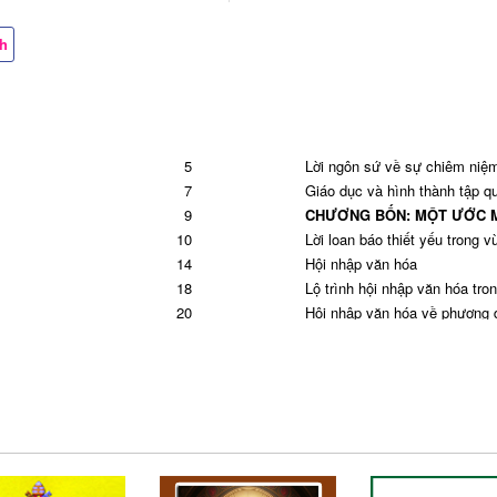
ch
5
Lời ngôn sứ về sự chiêm niệ
7
Giáo dục và hình thành tập qu
9
CHƯƠNG BỐN: MỘT ƯỚC M
10
Lời loan báo thiết yếu trong
14
Hội nhập văn hóa
18
Lộ trình hội nhập văn hóa tr
20
Hội nhập văn hóa về phương di
22
Những khỏi điểm của sự thá
24
Hội nhập văn hóa trong Phụn
24
Hội nhập văn hóa về phương 
28
Những cộng đoàn đầy sức số
30
Sức mạnh và sự cống hiến c
 nguy
32
Mở rộng những chân trời vượt
34
Sống chung đại kết và liên tô