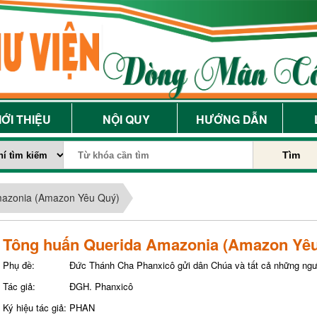
IỚI THIỆU
NỘI QUY
HƯỚNG DẪN
Tìm
mazonia (Amazon Yêu Quý)
Tông huấn Querida Amazonia (Amazon Yê
Phụ đề:
Đức Thánh Cha Phanxicô gửi dân Chúa và tất cả những ngườ
Tác giả:
ĐGH. Phanxicô
Ký hiệu tác giả:
PHAN