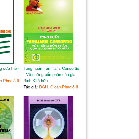
A AMAZON
82
 cứu thế -
Tông huấn Familiaris Consortio
- Về những bổn phận của gia
 Phaolô II
đình Kitô hữu
Tác giả:
ĐGH. Gioan Phaolô II