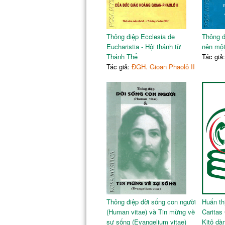
Thông điệp Ecclesia de
Thông đ
Eucharistia - Hội thánh từ
nên mộ
Thánh Thể
Tác giả
Tác giả:
ĐGH. Gioan Phaolô II
Thông điệp đời sống con người
Huấn th
(Human vitae) và Tin mừng về
Caritas 
sự sống (Evangelium vitae)
Kitô dà