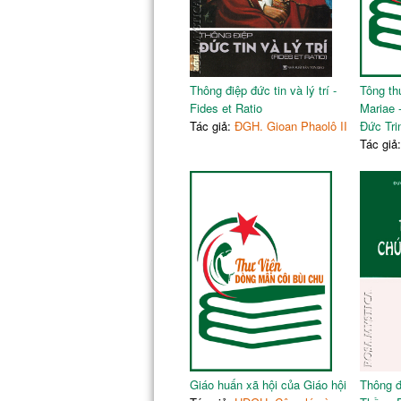
Thông điệp đức tin và lý trí -
Tông th
Fides et Ratio
Mariae 
Tác giả:
ĐGH. Gioan Phaolô II
Đức Tri
Tác giả
Giáo huấn xã hội của Giáo hội
Thông đ