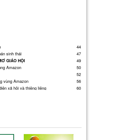
m
44
án sinh thái
47
Ơ GIÁO HỘI
49
 vùng Amazon
50
52
ong vùng Amazon
56
ện xã hội và thiêng liêng
60
nh thiện Amazon
61
g vụ
64
diện thừa tác vụ
66
ng
70
ủa phụ nữ
74
 qua những xung đột
77
n
78