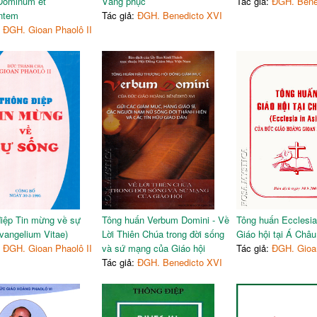
Dominum et
Vâng phục
Tác giả:
ĐGH. Bene
antem
Tác giả:
ĐGH. Benedicto XVI
:
ĐGH. Gioan Phaolô II
iệp Tin mừng về sự
Tông huấn Verbum Domini - Về
Tông huấn Ecclesia 
vangelium Vitae)
Lời Thiên Chúa trong đời sống
Giáo hội tại Á Châu
:
ĐGH. Gioan Phaolô II
và sứ mạng của Giáo hội
Tác giả:
ĐGH. Gioan
Tác giả:
ĐGH. Benedicto XVI