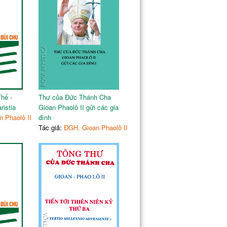
hể -
Thư của Đức Thánh Cha
ristia
Gioan Phaolô II gửi các gia
 Phaolô II
đình
Tác giả:
ĐGH. Gioan Phaolô II