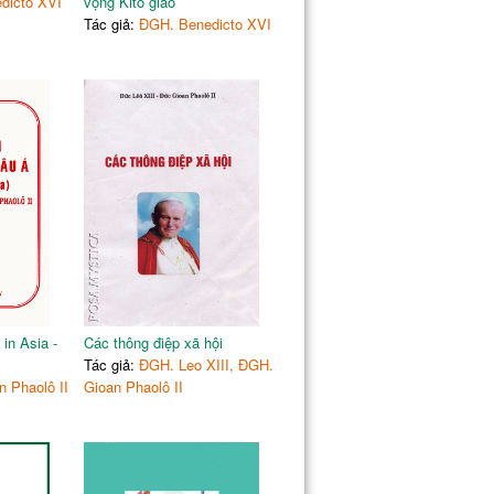
dicto XVI
vọng Kitô giáo
Tác giả:
ĐGH. Benedicto XVI
in Asia -
Các thông điệp xã hội
Tác giả:
ĐGH. Leo XIII, ĐGH.
 Phaolô II
Gioan Phaolô II