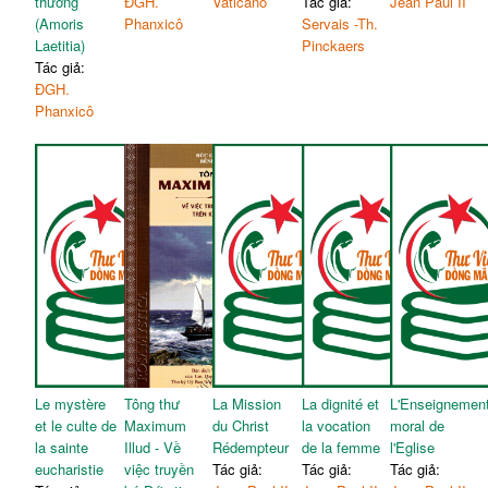
thương
ĐGH.
Vaticano
Tác giả:
Jean Paul II
(Amoris
Phanxicô
Servais -Th.
Laetitia)
Pinckaers
Tác giả:
ĐGH.
Phanxicô
Le mystère
Tông thư
La Mission
La dignité et
L'Enseignemen
et le culte de
Maximum
du Christ
la vocation
moral de
la sainte
Illud - Về
Rédempteur
de la femme
l'Eglise
eucharistie
việc truyền
Tác giả:
Tác giả:
Tác giả: