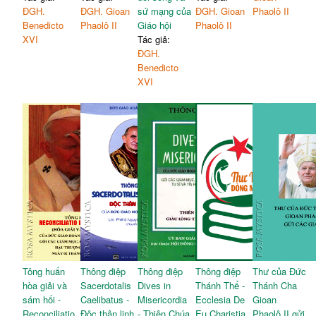
ĐGH.
ĐGH. Gioan
sứ mạng của
ĐGH. Gioan
Phaolô II
Benedicto
Phaolô II
Giáo hội
Phaolô II
XVI
Tác giả:
ĐGH.
Benedicto
XVI
Tông huấn
Thông điệp
Thông điệp
Thông điệp
Thư của Đức
hòa giải và
Sacerdotalis
Dives in
Thánh Thể -
Thánh Cha
sám hối -
Caelibatus -
Misericordia
Ecclesia De
Gioan
Reconciliatio
Độc thân linh
- Thiên Chúa
Eu Charistia
Phaolô II gửi