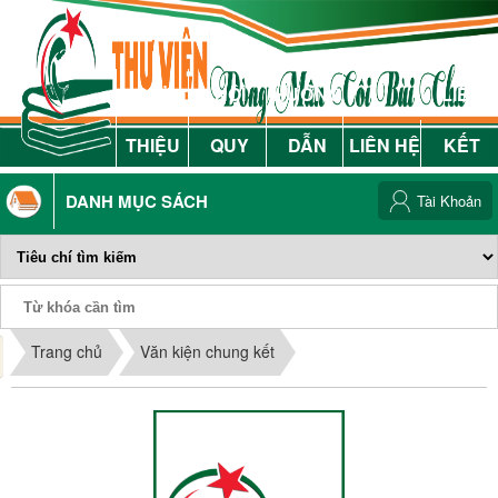
GIỚI
NỘI
HƯỚNG
LIÊN
THIỆU
QUY
DẪN
LIÊN HỆ
KẾT
DANH MỤC SÁCH
Tài Khoản
Phiếu Sách
Trang chủ
Văn kiện chung kết