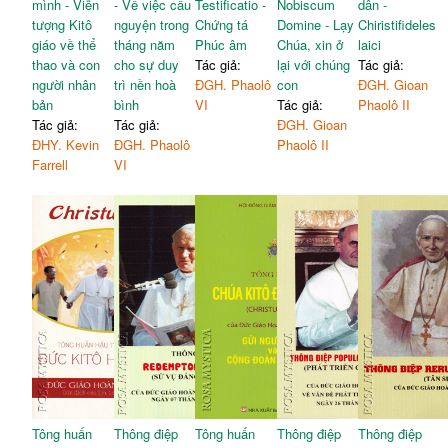
mình - Viễn
- Về việc cầu
Testificatio -
Nobiscum
dân -
tượng Kitô
nguyện trong
Chứng tá
Domine - Lạy
Chiristifideles
giáo về thể
tháng năm
Phúc âm
Chúa, xin ở
laici
thao và con
cho sự duy
Tác giả:
lại với chúng
Tác giả:
người nhân
trì nền hoà
ĐGH. Phaolô
con
ĐGH. Gioan
bản
bình
VI
Tác giả:
Phaolô II
Tác giả:
Tác giả:
ĐGH. Gioan
ĐHY. Kevin
ĐGH. Phaolô
Phaolô II
Farrell
VI
Tông huấn
Thông điệp
Tông huấn
Thông điệp
Thông điệp