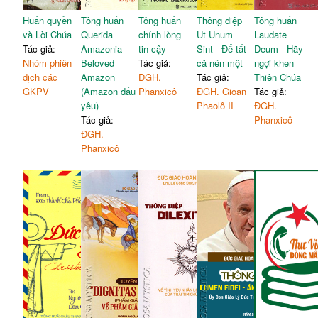
Huấn quyền
Tông huấn
Tông huấn
Thông điệp
Tông huấn
và Lời Chúa
Querida
chính lòng
Ut Unum
Laudate
Tác giả:
Amazonia
tin cậy
Sint - Để tất
Deum - Hãy
Nhóm phiên
Beloved
Tác giả:
cả nên một
ngợi khen
dịch các
Amazon
ĐGH.
Tác giả:
Thiên Chúa
GKPV
(Amazon dấu
Phanxicô
ĐGH. Gioan
Tác giả:
yêu)
Phaolô II
ĐGH.
Tác giả:
Phanxicô
ĐGH.
Phanxicô