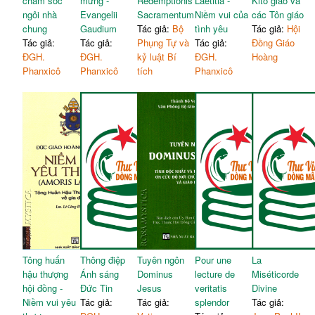
chăm sóc
mừng -
Redemptionis
Laetitia -
Kitô giáo và
ngôi nhà
Evangelii
Sacramentum
Niềm vui của
các Tôn giáo
chung
Gaudium
Tác giả:
Bộ
tình yêu
Tác giả:
Hội
Tác giả:
Tác giả:
Phụng Tự và
Tác giả:
Đồng Giáo
ĐGH.
ĐGH.
kỷ luật Bí
ĐGH.
Hoàng
Phanxicô
Phanxicô
tích
Phanxicô
Tông huấn
Thông điệp
Tuyên ngôn
Pour une
La
hậu thượng
Ánh sáng
Dominus
lecture de
Miséticorde
hội đồng -
Đức Tin
Jesus
veritatis
Divine
Niềm vui yêu
Tác giả:
Tác giả:
splendor
Tác giả: