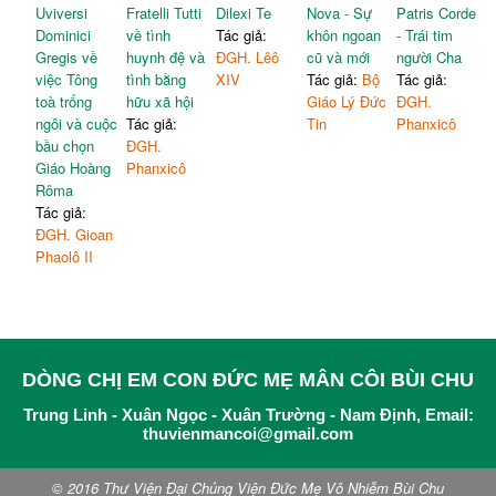
Uviversi
Fratelli Tutti
Dilexi Te
Nova - Sự
Patris Corde
Dominici
về tình
Tác giả:
khôn ngoan
- Trái tim
Gregis về
huynh đệ và
ĐGH. Lêô
cũ và mới
người Cha
việc Tông
tình bằng
XIV
Tác giả:
Bộ
Tác giả:
toà trống
hữu xã hội
Giáo Lý Đức
ĐGH.
ngôi và cuộc
Tác giả:
Tin
Phanxicô
bầu chọn
ĐGH.
Giáo Hoàng
Phanxicô
Rôma
Tác giả:
ĐGH. Gioan
Phaolô II
DÒNG CHỊ EM CON ĐỨC MẸ MÂN CÔI BÙI CHU
Trung Linh - Xuân Ngọc - Xuân Trường - Nam Định, Email:
thuvienmancoi@gmail.com
© 2016 Thư Viện Đại Chủng Viện Đức Mẹ Vô Nhiễm Bùi Chu