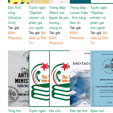
Đức Kitô
Tuyên ngôn
Thông điệp
Thông điệp
Tuyên ngôn
sống
"Dignitas
Dilexit nos -
Lumen Fidei
"Dignitas
(Christus
infinita" về
Người đã yêu
- Ánh sáng
infinita" về
Vivit)
phẩm giá
thương
Đức tin
phẩm giá
Tác giả:
con người
chúng ta
Tác giả:
con người
ĐGH.
Tác giả:
Bộ
Tác giả:
ĐGH.
Tác giả:
Bộ
Phanxicô
Giáo Lý Đức
ĐGH.
Phanxicô
Giáo Lý Đức
Tin
Phanxicô
Tin
Tông thư
Tuyên ngôn
Ghi chú
Đào tạo linh
Spes non