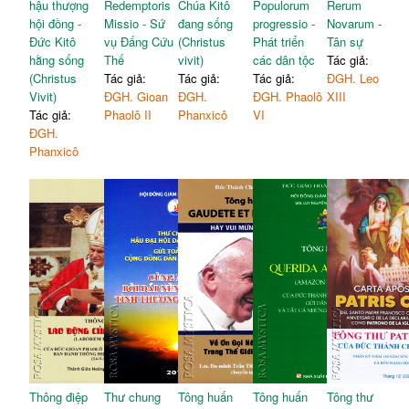
hậu thượng
Redemptoris
Chúa Kitô
Populorum
Rerum
hội đồng -
Missio - Sứ
đang sống
progressio -
Novarum -
Đức Kitô
vụ Đấng Cứu
(Christus
Phát triển
Tân sự
hằng sống
Thế
vivit)
các dân tộc
Tác giả:
(Christus
Tác giả:
Tác giả:
Tác giả:
ĐGH. Leo
Vivit)
ĐGH. Gioan
ĐGH.
ĐGH. Phaolô
XIII
Tác giả:
Phaolô II
Phanxicô
VI
ĐGH.
Phanxicô
Thông điệp
Thư chung
Tông huấn
Tông huấn
Tông thư