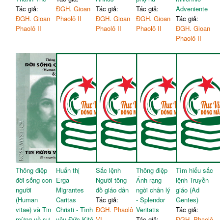
Tác giả:
ĐGH. Gioan
Tác giả:
Tác giả:
Adveniente
ĐGH. Gioan
Phaolô II
ĐGH. Gioan
ĐGH. Gioan
Tác giả:
Phaolô II
Phaolô II
Phaolô II
ĐGH. Gioan
Phaolô II
Thông điệp
Huấn thị
Sắc lệnh
Thông điệp
Tìm hiểu sắc
đời sống con
Erga
Người tông
Ánh rạng
lệnh Truyền
người
Migrantes
đồ giáo dân
ngời chân lý
giáo (Ad
(Human
Caritas
Tác giả:
- Splendor
Gentes)
vitae) và Tin
Christi - Tình
ĐGH. Phaolô
Veritatis
Tác giả:
mừng về sự
yêu Đức Kitô
VI
Tác giả:
ĐGH. Phaolô