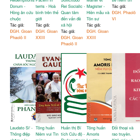
Donum -
terris - Hoà
Rei Socialic -
Magister -
Tác giả:
Hồng ân cứu
bình trên thế
Quan tâm
Hiền mẫu và
ĐGH. Phaolô
chuộc
giới
đến vấn đề
Tôn sư
VI
Tác giả:
Tác giả:
xã hội
Tác giả:
ĐGH. Gioan
ĐGH. Gioan
Tác giả:
ĐGH. Gioan
Phaolô II
XXIII
ĐGH. Gioan
XXIII
Phaolô II
Laudato Si' -
Tông huấn
Huấn thị Bí
Tông huấn
Đối thoại và
Thông điệp
Niềm vui Tin
tích Cứu độ -
Amoris
rao truyền.