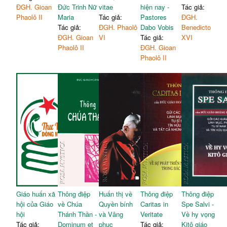
ĐGH. Gioan
Đức Trinh Nữ
vitae
hiện nay -
Tác giả:
Phaolô II
Maria
Tác giả:
Pastores
ĐGH.
Tác giả:
ĐGH. Phaolô
Dabo Vobis
Benedicto
ĐGH. Gioan
VI
Tác giả:
XVI
Phaolô II
ĐGH. Gioan
Phaolô II
Giáo huấn xã
Thông điệp
Huấn thị về
Thông điệp
Thông điệp
hội của Giáo
về Chúa
Quyền bính
Caritas in
Spe Salvi -
hội
Thánh Thần -
và Vâng
Veritate
Về hy vọng
Tác giả:
Dominum et
phục
Tác giả:
Kitô giáo