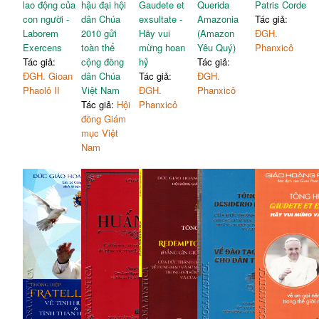
lao động của
hậu đại hội
Gaudete et
Querida
Patris Corde
con người -
dân Chúa
exsultate -
Amazonia
Tác giả:
Laborem
2010 gửi
Hãy vui
(Amazon
ĐGH.
Exercens
toàn thể
mừng hoan
Yêu Quý)
Phanxicô
Tác giả:
cộng đồng
hỷ
Tác giả:
ĐGH. Gioan
dân Chúa
Tác giả:
ĐGH.
Phaolô II
Việt Nam
ĐGH.
Phanxicô
Tác giả:
Hội
Phanxicô
đồng Giám
mục Việt
Nam