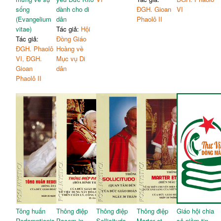
sống
dành cho di
ĐGH. Gioan
VI
(Evangelium
dân
Phaolô II
vitae)
Tác giả:
Hội
Tác giả:
Đồng Giáo
ĐGH. Phaolô
Hoàng về
VI, ĐGH.
Mục vụ Di
Gioan
dân
Phaolô II
Tông huấn
Thông điệp
Thông điệp
Thông điệp
Giáo hội chia
Redemptionis
Pacem in
Sollicitudo
Marter et
sẻ niềm tin