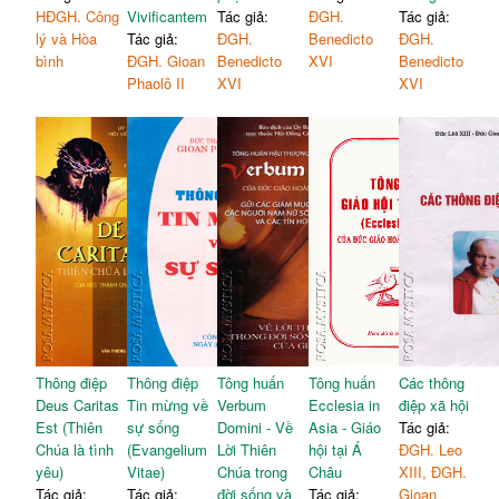
HĐGH. Công
Vivificantem
Tác giả:
ĐGH.
Tác giả:
lý và Hòa
Tác giả:
ĐGH.
Benedicto
ĐGH.
bình
ĐGH. Gioan
Benedicto
XVI
Benedicto
Phaolô II
XVI
XVI
Thông điệp
Thông điệp
Tông huấn
Tông huấn
Các thông
Deus Caritas
Tin mừng về
Verbum
Ecclesia in
điệp xã hội
Est (Thiên
sự sống
Domini - Về
Asia - Giáo
Tác giả:
Chúa là tình
(Evangelium
Lời Thiên
hội tại Á
ĐGH. Leo
yêu)
Vitae)
Chúa trong
Châu
XIII, ĐGH.
Tác giả:
Tác giả:
đời sống và
Tác giả:
Gioan