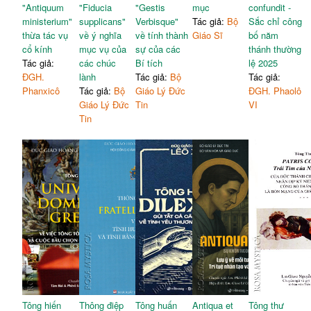
"Antiquum
"Fiducia
"Gestis
mục
confundit -
ministerium"
supplicans"
Verbisque"
Tác giả:
Bộ
Sắc chỉ công
thừa tác vụ
về ý nghĩa
về tính thành
Giáo Sĩ
bố năm
cổ kính
mục vụ của
sự của các
thánh thường
Tác giả:
các chúc
Bí tích
lệ 2025
ĐGH.
lành
Tác giả:
Bộ
Tác giả:
Phanxicô
Tác giả:
Bộ
Giáo Lý Đức
ĐGH. Phaolô
Giáo Lý Đức
Tin
VI
Tin
Tông hiến
Thông điệp
Tông huấn
Antiqua et
Tông thư