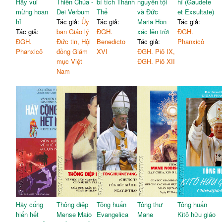
Hãy vui
Thiên Chúa -
bí tích Thánh
nguyên tội
hỉ (Gaudete
mừng hoan
Dei Verbum
Thể
và Đức
et Exsultate)
hỉ
Tác giả:
Ủy
Tác giả:
Maria Hồn
Tác giả:
Tác giả:
ban Giáo lý
ĐGH.
xác lên trời
ĐGH.
ĐGH.
Đức tin, Hội
Benedicto
Tác giả:
Phanxicô
Phanxicô
đồng Giám
XVI
ĐGH. Piô IX,
mục Việt
ĐGH. Piô XII
Nam
Hãy cống
Thông điệp
Tông huấn
Tông thư
Tông huấn
hiến hết
Mense Maio
Evangelica
Mane
Kitô hữu giáo