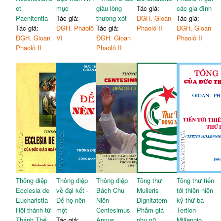
et
mục
giàu lòng
Tác giả:
các gia đình
Paenitentia
Tác giả:
thương xót
ĐGH. Gioan
Tác giả:
Tác giả:
ĐGH. Phaolô
Tác giả:
Phaolô II
ĐGH. Gioan
ĐGH. Gioan
VI
ĐGH. Gioan
Phaolô II
Phaolô II
Phaolô II
Thông điệp
Thông điệp
Thông điệp
Tông thư
Tông thư tiến
Ecclesia de
về đại kết -
Bách Chu
Mulieris
tới thiên niên
Eucharistia -
Để họ nên
Niên -
Dignitatem -
kỷ thứ ba -
Hội thánh từ
một
Centesimus
Phẩm giá
Tertion
Thánh Thể
Tác giả:
Annus
phụ nữ
Millennio