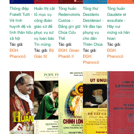
Thông điệp
Huấn thị cải
Tông huấn
Tông thư
Tông huấn
Fratelli Tutti -
tổ mục vụ
Redemotoris
Desiderio
Gaudete et
Về tình
cộng đoàn
Custos -
Desideravi -
exsultate -
huynh đệ và
giáo xứ để
Đấng gìn giữ
Về đào tạo
Hãy vui
tình thân hữu
phục vụ sứ
Chúa Cứu
phụng vụ
mừng và hân
xã hội
vụ loan báo
Thế
cho dân
hoan
Tác giả:
Tin mừng
Tác giả:
Thiên Chúa
Tác giả:
ĐGH.
Tác giả:
Bộ
ĐGH. Gioan
Tác giả:
ĐGH.
Phanxicô
Giáo Sĩ
Phaolô II
ĐGH.
Phanxicô
Phanxicô