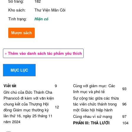
Số trang:
182
Kho sách:
Thư Viện Mân Côi
Tình trạng:
Hiện có
Mượn sách
» Thêm vào danh sách tác phẩm yêu thích
MỤC LỤC
Viết tắt
9
Cùng với giám mục: Các
93
linh mục và phó tế
Ghi chú của Đức Thánh Cha
Phanxicô đi kèm với văn kiện
Sự cộng tác giữa các thừa
chung kết của Thượng Hội
tác viên chức thánh trong
96
12
đồng Giám mục thường kỳ
một Giáo hội hiệp hành
lần thứ 16, ngày 25 tháng 11
Cùng nhau vì sứ mạng
97
năm 2024
PHẨN III: THẢ LƯỚI
104
Giới thiệu
18
Sự chuyển đổi các tiến