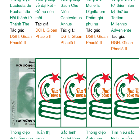
Ecclesia de
về đại kết -
Bách Chu
Mulieris
tới thiên niên
Eucharistia -
Để họ nên
Niên -
Dignitatem -
kỷ thứ ba -
Hội thánh từ
một
Centesimus
Phẩm giá
Tertion
Thánh Thể
Tác giả:
Annus
phụ nữ
Millennio
Tác giả:
ĐGH. Gioan
Tác giả:
Tác giả:
Adveniente
ĐGH. Gioan
Phaolô II
ĐGH. Gioan
ĐGH. Gioan
Tác giả:
Phaolô II
Phaolô II
Phaolô II
ĐGH. Gioan
Phaolô II
Thông điệp
Huấn thị
Sắc lệnh
Thông điệp
Tìm hiểu sắc
đời sống con
Erga
Người tông
Ánh rạng
lệnh Truyền