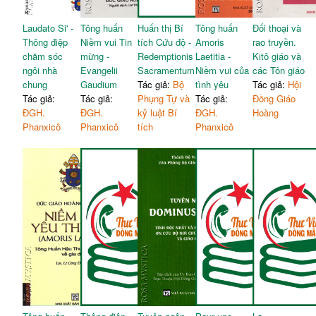
Laudato Si' -
Tông huấn
Huấn thị Bí
Tông huấn
Đối thoại và
Thông điệp
Niềm vui Tin
tích Cứu độ -
Amoris
rao truyền.
chăm sóc
mừng -
Redemptionis
Laetitia -
Kitô giáo và
ngôi nhà
Evangelii
Sacramentum
Niềm vui của
các Tôn giáo
chung
Gaudium
Tác giả:
Bộ
tình yêu
Tác giả:
Hội
Tác giả:
Tác giả:
Phụng Tự và
Tác giả:
Đồng Giáo
ĐGH.
ĐGH.
kỷ luật Bí
ĐGH.
Hoàng
Phanxicô
Phanxicô
tích
Phanxicô