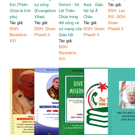
Est (Thiên
sự sống
Domini - Về
Asia - Giáo
Tác giả:
Chúa là tình
(Evangelium
Lời Thiên
hội tại Á
ĐGH. Leo
yêu)
Vitae)
Chúa trong
Châu
XIII, ĐGH.
Tác giả:
Tác giả:
đời sống và
Tác giả:
Gioan
ĐGH.
ĐGH. Gioan
sứ mạng của
ĐGH. Gioan
Phaolô II
Benedicto
Phaolô II
Giáo hội
Phaolô II
XVI
Tác giả:
ĐGH.
Benedicto
XVI