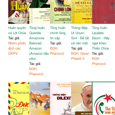
Huấn quyền
Tông huấn
Tông huấn
Thông điệp
Tông huấn
và Lời Chúa
Querida
chính lòng
Ut Unum
Laudate
Tác giả:
Amazonia
tin cậy
Sint - Để tất
Deum - Hãy
Nhóm phiên
Beloved
Tác giả:
cả nên một
ngợi khen
dịch các
Amazon
ĐGH.
Tác giả:
Thiên Chúa
GKPV
(Amazon dấu
Phanxicô
ĐGH. Gioan
Tác giả:
yêu)
Phaolô II
ĐGH.
Tác giả:
Phanxicô
ĐGH.
Phanxicô