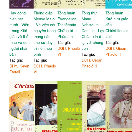
Hãy cống
Thông điệp
Tông huấn
Tông thư
Tông huấn
hiến hết
Mense Maio
Evangelica
Mane
Kitô hữu giáo
mình - Viễn
- Về việc cầu
Testificatio -
Nobiscum
dân -
tượng Kitô
nguyện trong
Chứng tá
Domine - Lạy
Chiristifideles
giáo về thể
tháng năm
Phúc âm
Chúa, xin ở
laici
thao và con
cho sự duy
Tác giả:
lại với chúng
Tác giả:
người nhân
trì nền hoà
ĐGH. Phaolô
con
ĐGH. Gioan
bản
bình
VI
Tác giả:
Phaolô II
Tác giả:
Tác giả:
ĐGH. Gioan
ĐHY. Kevin
ĐGH. Phaolô
Phaolô II
Farrell
VI