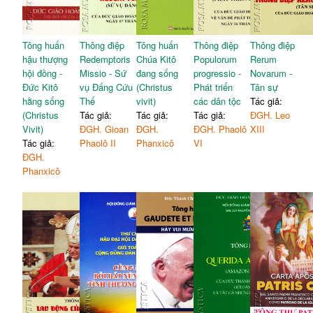
Tông huấn
Thông điệp
Tông huấn
Thông điệp
Thông điệp
hậu thượng
Redemptoris
Chúa Kitô
Populorum
Rerum
hội đồng -
Missio - Sứ
đang sống
progressio -
Novarum -
Đức Kitô
vụ Đấng Cứu
(Christus
Phát triển
Tân sự
hằng sống
Thế
vivit)
các dân tộc
Tác giả:
(Christus
Tác giả:
Tác giả:
Tác giả:
ĐGH. Leo
Vivit)
ĐGH. Gioan
ĐGH.
ĐGH. Phaolô
XIII
Tác giả:
Phaolô II
Phanxicô
VI
ĐGH.
Phanxicô