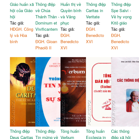
Giáo huấn xã
Thông điệp
Huấn thị về
Thông điệp
Thông điệp
hội của Giáo
về Chúa
Quyền bính
Caritas in
Spe Salvi -
hội
Thánh Thần -
và Vâng
Veritate
Về hy vọng
Tác giả:
Dominum et
phục
Tác giả:
Kitô giáo
HĐGH. Công
Vivificantem
Tác giả:
ĐGH.
Tác giả:
lý và Hòa
Tác giả:
ĐGH.
Benedicto
ĐGH.
bình
ĐGH. Gioan
Benedicto
XVI
Benedicto
Phaolô II
XVI
XVI
Thông điệp
Thông điệp
Tông huấn
Tông huấn
Các thông
Deus Caritas
Tin mừng về
Verbum
Ecclesia in
điệp xã hội