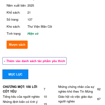
Năm xuất bản:
2025
Khổ sách:
21
Số trang:
137
Kho sách:
Thư Viện Mân Côi
Tình trạng:
Hiện có
Mượn sách
» Thêm vào danh sách tác phẩm yêu thích
MỤC LỤC
CHƯƠNG MỘT: VÀI LỜI
Những chứng nhân của sự
7
62
CỐT YẾU
nghèo khó theo Tin Mừng
Tiếng kêu của người nghèo
10
Giáo hội và việc giáo dục
67
người nghèo
Những định kiến có tính ý
15