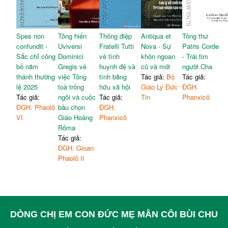
Spes non
Tông hiến
Thông điệp
Antiqua et
Tông thư
confundit -
Uviversi
Fratelli Tutti
Nova - Sự
Patris Corde
Sắc chỉ công
Dominici
về tình
khôn ngoan
- Trái tim
bố năm
Gregis về
huynh đệ và
cũ và mới
người Cha
thánh thường
việc Tông
tình bằng
Tác giả:
Bộ
Tác giả:
lệ 2025
toà trống
hữu xã hội
Giáo Lý Đức
ĐGH.
Tác giả:
ngôi và cuộc
Tác giả:
Tin
Phanxicô
ĐGH. Phaolô
bầu chọn
ĐGH.
VI
Giáo Hoàng
Phanxicô
Rôma
Tác giả:
ĐGH. Gioan
Phaolô II
DÒNG CHỊ EM CON ĐỨC MẸ MÂN CÔI BÙI CHU