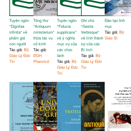
Tuyên ngôn
Tông thư
Tuyên ngôn
Ghi chú
Đào tạo linh
"Dignitas
"Antiquum
"Fiducia
"Gestis
mục
infinita" về
ministerium"
supplicans"
Verbisque"
Tác giả:
Bộ
phẩm giá
thừa tác vụ
về ý nghĩa
về tính thành
Giáo Sĩ
con người
cổ kính
mục vụ của
sự của các
Tác giả:
Bộ
Tác giả:
các chúc
Bí tích
Giáo Lý Đức
ĐGH.
lành
Tác giả:
Bộ
Tin
Phanxicô
Tác giả:
Bộ
Giáo Lý Đức
Giáo Lý Đức
Tin
Tin