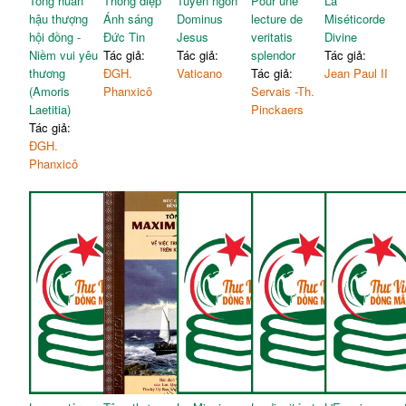
Tông huấn
Thông điệp
Tuyên ngôn
Pour une
La
hậu thượng
Ánh sáng
Dominus
lecture de
Miséticorde
hội đồng -
Đức Tin
Jesus
veritatis
Divine
Niềm vui yêu
Tác giả:
Tác giả:
splendor
Tác giả:
thương
ĐGH.
Vaticano
Tác giả:
Jean Paul II
(Amoris
Phanxicô
Servais -Th.
Laetitia)
Pinckaers
Tác giả:
ĐGH.
Phanxicô