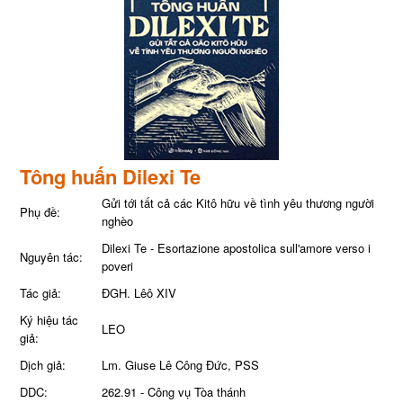
Tông huấn Dilexi Te
Gửi tới tất cả các Kitô hữu về tình yêu thương người
Phụ đề:
nghèo
Dilexi Te - Esortazione apostolica sull'amore verso i
Nguyên tác:
poveri
Tác giả:
ĐGH. Lêô XIV
Ký hiệu tác
LEO
giả:
Dịch giả:
Lm. Giuse Lê Công Đức, PSS
DDC:
262.91 - Công vụ Tòa thánh