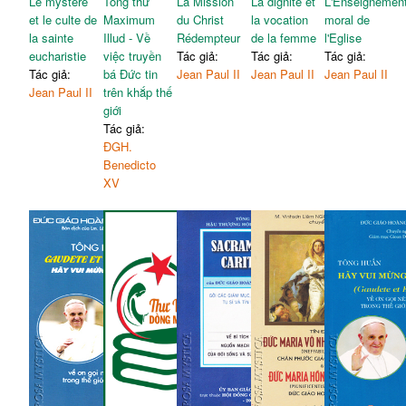
Le mystère
Tông thư
La Mission
La dignité et
L'Enseignemen
et le culte de
Maximum
du Christ
la vocation
moral de
la sainte
Illud - Về
Rédempteur
de la femme
l'Eglise
eucharistie
việc truyền
Tác giả:
Tác giả:
Tác giả:
Tác giả:
bá Đức tin
Jean Paul II
Jean Paul II
Jean Paul II
Jean Paul II
trên khắp thế
giới
Tác giả:
ĐGH.
Benedicto
XV