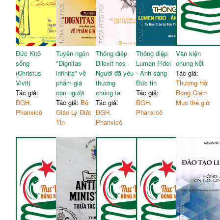
Đức Kitô
Tuyên ngôn
Thông điệp
Thông điệp
Văn kiện
sống
"Dignitas
Dilexit nos -
Lumen Fidei
chung kết
(Christus
infinita" về
Người đã yêu
- Ánh sáng
Tác giả:
Vivit)
phẩm giá
thương
Đức tin
Thượng Hội
Tác giả:
con người
chúng ta
Tác giả:
Đồng Giám
ĐGH.
Tác giả:
Bộ
Tác giả:
ĐGH.
Mục thế giới
Phanxicô
Giáo Lý Đức
ĐGH.
Phanxicô
Tin
Phanxicô