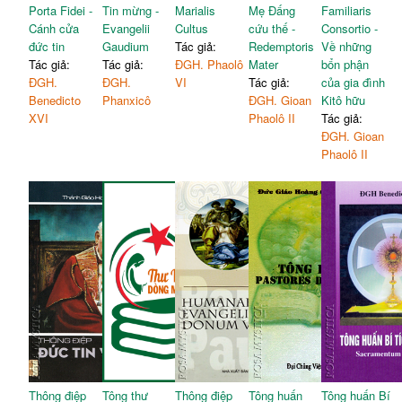
Porta Fidei -
Tin mừng -
Marialis
Mẹ Đấng
Familiaris
Cánh cửa
Evangelii
Cultus
cứu thế -
Consortio -
đức tin
Gaudium
Tác giả:
Redemptoris
Về những
Tác giả:
Tác giả:
ĐGH. Phaolô
Mater
bổn phận
ĐGH.
ĐGH.
VI
Tác giả:
của gia đình
Benedicto
Phanxicô
ĐGH. Gioan
Kitô hữu
XVI
Phaolô II
Tác giả:
ĐGH. Gioan
Phaolô II
Thông điệp
Tông thư
Thông điệp
Tông huấn
Tông huấn Bí