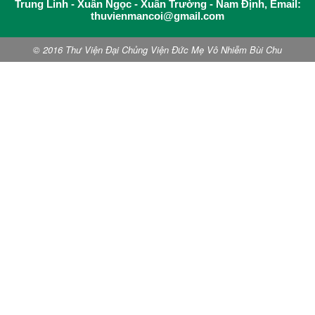
Trung Linh - Xuân Ngọc - Xuân Trường - Nam Định, Email:
thuvienmancoi@gmail.com
© 2016 Thư Viện Đại Chủng Viện Đức Mẹ Vô Nhiễm Bùi Chu