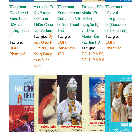
Tông huấn
Hiến chế Tín
Tông huấn
Tín điều Đức
Tông huấn
Gaudete et
lý về mạc
Sacramentum
Maria Vô
hãy vui
Exsultate -
khải của
Caritatis - Về
nhiễm
mừng hoan
Hãy vui
Thiên Chúa -
bí tích Thánh
nguyên tội
hỉ (Gaudete
mừng hoan
Dei Verbum
Thể
và Đức
et Exsultate)
hỉ
Tác giả:
Ủy
Tác giả:
Maria Hồn
Tác giả:
Tác giả:
ban Giáo lý
ĐGH.
xác lên trời
ĐGH.
ĐGH.
Đức tin, Hội
Benedicto
Tác giả:
Phanxicô
Phanxicô
đồng Giám
XVI
ĐGH. Piô IX,
mục Việt
ĐGH. Piô XII
Nam