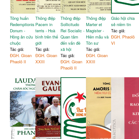
Tông huấn
Thông điệp
Thông điệp
Thông điệp
Giáo hội chia
Redemptionis
Pacem in
Sollicitudo
Marter et
sẻ niềm tin
Donum -
terris - Hoà
Rei Socialic -
Magister -
Tác giả:
Hồng ân cứu
bình trên thế
Quan tâm
Hiền mẫu và
ĐGH. Phaolô
chuộc
giới
đến vấn đề
Tôn sư
VI
Tác giả:
Tác giả:
xã hội
Tác giả:
ĐGH. Gioan
ĐGH. Gioan
Tác giả:
ĐGH. Gioan
Phaolô II
XXIII
ĐGH. Gioan
XXIII
Phaolô II