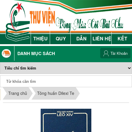
GIỚI
NỘI
HƯỚNG
LIÊN
THIỆU
QUY
DẪN
LIÊN HỆ
KẾT
DANH MỤC SÁCH
Tài Khoản
Phiếu Sách
Trang chủ
Tông huấn Dilexi Te