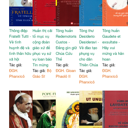
Thông điệp
Huấn thị cải
Tông huấn
Tông thư
Tông huấn
Fratelli Tutti -
tổ mục vụ
Redemotoris
Desiderio
Gaudete et
Về tình
cộng đoàn
Custos -
Desideravi -
exsultate -
huynh đệ và
giáo xứ để
Đấng gìn giữ
Về đào tạo
Hãy vui
tình thân hữu
phục vụ sứ
Chúa Cứu
phụng vụ
mừng và hân
xã hội
vụ loan báo
Thế
cho dân
hoan
Tác giả:
Tin mừng
Tác giả:
Thiên Chúa
Tác giả:
ĐGH.
Tác giả:
Bộ
ĐGH. Gioan
Tác giả:
ĐGH.
Phanxicô
Giáo Sĩ
Phaolô II
ĐGH.
Phanxicô
Phanxicô