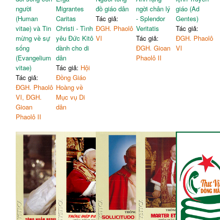
người
Migrantes
đồ giáo dân
ngời chân lý
giáo (Ad
(Human
Caritas
Tác giả:
- Splendor
Gentes)
vitae) và Tin
Christi - Tình
ĐGH. Phaolô
Veritatis
Tác giả:
mừng về sự
yêu Đức Kitô
VI
Tác giả:
ĐGH. Phaolô
sống
dành cho di
ĐGH. Gioan
VI
(Evangelium
dân
Phaolô II
vitae)
Tác giả:
Hội
Tác giả:
Đồng Giáo
ĐGH. Phaolô
Hoàng về
VI, ĐGH.
Mục vụ Di
Gioan
dân
Phaolô II