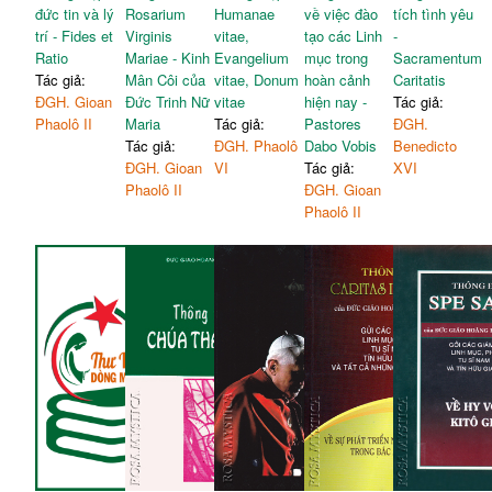
đức tin và lý
Rosarium
Humanae
về việc đào
tích tình yêu
trí - Fides et
Virginis
vitae,
tạo các Linh
-
Ratio
Mariae - Kinh
Evangelium
mục trong
Sacramentum
Tác giả:
Mân Côi của
vitae, Donum
hoàn cảnh
Caritatis
ĐGH. Gioan
Đức Trinh Nữ
vitae
hiện nay -
Tác giả:
Phaolô II
Maria
Tác giả:
Pastores
ĐGH.
Tác giả:
ĐGH. Phaolô
Dabo Vobis
Benedicto
ĐGH. Gioan
VI
Tác giả:
XVI
Phaolô II
ĐGH. Gioan
Phaolô II