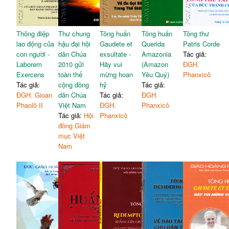
Thông điệp
Thư chung
Tông huấn
Tông huấn
Tông thư
lao động của
hậu đại hội
Gaudete et
Querida
Patris Corde
con người -
dân Chúa
exsultate -
Amazonia
Tác giả:
Laborem
2010 gửi
Hãy vui
(Amazon
ĐGH.
Exercens
toàn thể
mừng hoan
Yêu Quý)
Phanxicô
Tác giả:
cộng đồng
hỷ
Tác giả:
ĐGH. Gioan
dân Chúa
Tác giả:
ĐGH.
Phaolô II
Việt Nam
ĐGH.
Phanxicô
Tác giả:
Hội
Phanxicô
đồng Giám
mục Việt
Nam