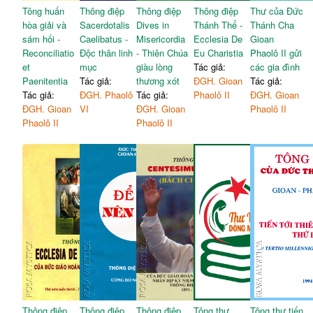
Tông huấn
Thông điệp
Thông điệp
Thông điệp
Thư của Đức
hòa giải và
Sacerdotalis
Dives in
Thánh Thể -
Thánh Cha
sám hối -
Caelibatus -
Misericordia
Ecclesia De
Gioan
Reconciliatio
Độc thân linh
- Thiên Chúa
Eu Charistia
Phaolô II gửi
et
mục
giàu lòng
Tác giả:
các gia đình
Paenitentia
Tác giả:
thương xót
ĐGH. Gioan
Tác giả:
Tác giả:
ĐGH. Phaolô
Tác giả:
Phaolô II
ĐGH. Gioan
ĐGH. Gioan
VI
ĐGH. Gioan
Phaolô II
Phaolô II
Phaolô II
Thông điệp
Thông điệp
Thông điệp
Tông thư
Tông thư tiến